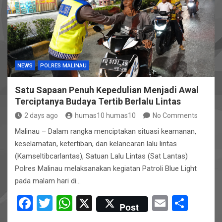
o
A
o
p
k
p
NEWS
POLRES MALINAU
Satu Sapaan Penuh Kepedulian Menjadi Awal
Terciptanya Budaya Tertib Berlalu Lintas
2 days ago
humas10 humas10
No Comments
Malinau – Dalam rangka menciptakan situasi keamanan,
keselamatan, ketertiban, dan kelancaran lalu lintas
(Kamseltibcarlantas), Satuan Lalu Lintas (Sat Lantas)
Polres Malinau melaksanakan kegiatan Patroli Blue Light
pada malam hari di…
F
T
W
X
E
S
Post
a
wi
h
m
h