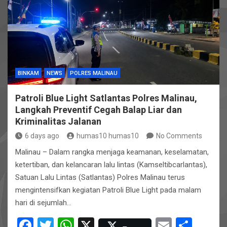
o
A
o
p
k
p
BINKAM
NEWS
POLRES MALINAU
Patroli Blue Light Satlantas Polres Malinau,
Langkah Preventif Cegah Balap Liar dan
Kriminalitas Jalanan
6 days ago
humas10 humas10
No Comments
Malinau – Dalam rangka menjaga keamanan, keselamatan,
ketertiban, dan kelancaran lalu lintas (Kamseltibcarlantas),
Satuan Lalu Lintas (Satlantas) Polres Malinau terus
mengintensifkan kegiatan Patroli Blue Light pada malam
hari di sejumlah…
F
T
W
X
E
S