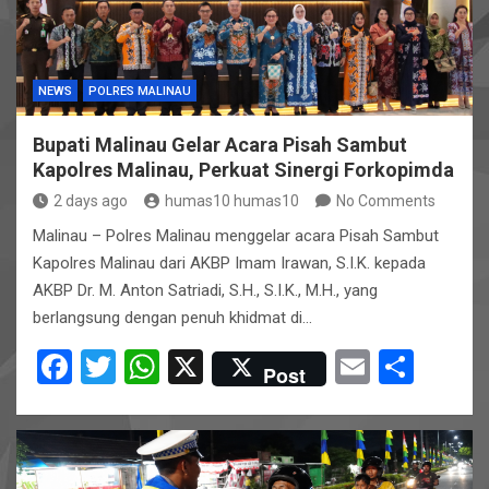
k
p
NEWS
POLRES MALINAU
Bupati Malinau Gelar Acara Pisah Sambut
Kapolres Malinau, Perkuat Sinergi Forkopimda
2 days ago
humas10 humas10
No Comments
Malinau – Polres Malinau menggelar acara Pisah Sambut
Kapolres Malinau dari AKBP Imam Irawan, S.I.K. kepada
AKBP Dr. M. Anton Satriadi, S.H., S.I.K., M.H., yang
berlangsung dengan penuh khidmat di…
F
T
W
X
E
S
Post
a
wi
h
m
h
ce
tt
at
ail
ar
b
er
s
e