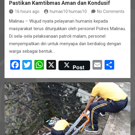
Pastikan Kamtibmas Aman dan Kondusif
16 hours ago
humas10 humas10
No Comments
Malinau – Wujud nyata pelayanan humanis kepada
masyarakat terus ditunjukkan oleh personel Polres Malinau.
Di sela-sela pelaksanaan patroli malam, personel
menyempatkan diri untuk menyapa dan berdialog dengan
warga sebagai bentuk…
F
T
W
X
E
S
Post
a
wi
h
m
h
ce
tt
at
ail
ar
b
er
s
e
o
A
o
p
k
p