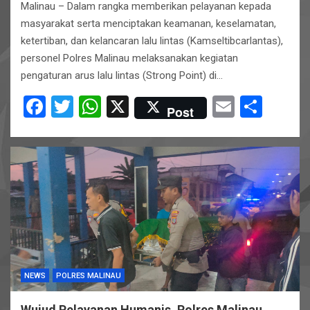
Malinau – Dalam rangka memberikan pelayanan kepada
masyarakat serta menciptakan keamanan, keselamatan,
ketertiban, dan kelancaran lalu lintas (Kamseltibcarlantas),
personel Polres Malinau melaksanakan kegiatan
pengaturan arus lalu lintas (Strong Point) di…
F
T
W
X
E
S
Post
a
wi
h
m
h
ce
tt
at
ail
ar
b
er
s
e
o
A
o
p
k
p
NEWS
POLRES MALINAU
Wujud Pelayanan Humanis, Polres Malinau