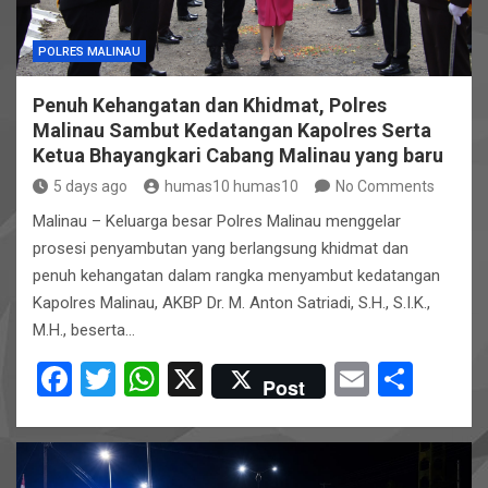
POLRES MALINAU
Penuh Kehangatan dan Khidmat, Polres
Malinau Sambut Kedatangan Kapolres Serta
Ketua Bhayangkari Cabang Malinau yang baru
5 days ago
humas10 humas10
No Comments
Malinau – Keluarga besar Polres Malinau menggelar
prosesi penyambutan yang berlangsung khidmat dan
penuh kehangatan dalam rangka menyambut kedatangan
Kapolres Malinau, AKBP Dr. M. Anton Satriadi, S.H., S.I.K.,
M.H., beserta…
F
T
W
X
E
S
Post
a
wi
h
m
h
ce
tt
at
ail
ar
b
er
s
e