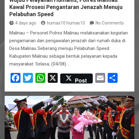
Kawal Prosesi Pengantaran Jenazah Menuju
Pelabuhan Speed
4 days ago
humas10 humas10
No Comments
Malinau – Personel Polres Malinau melaksanakan kegiatan
pengamanan dan pengawalan jenazah dari rumah duka di
Desa Malinau Seberang menuju Pelabuhan Speed
Kabupaten Malinau sebagai bentuk pelayanan kepada
masyarakat. Selasa, (04/08).…
F
T
W
X
E
S
Post
a
wi
h
m
h
ce
tt
at
ail
ar
b
er
s
e
o
A
o
p
k
p