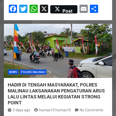
F
T
W
X
E
S
Post
a
wi
h
m
h
ce
tt
at
ail
ar
b
er
s
e
o
A
o
p
k
p
NEWS
POLRES MALINAU
HADIR DI TENGAH MASYARAKAT, POLRES
MALINAU LAKSANAKAN PENGATURAN ARUS
LALU LINTAS MELALUI KEGIATAN STRONG
POINT
3 days ago
humas10 humas10
No Comments