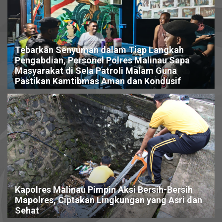
Tebarkan Senyuman dalam Tiap Langkah
Pengabdian, Personel Polres Malinau Sapa
Masyarakat di Sela Patroli Malam Guna
Pastikan Kamtibmas Aman dan Kondusif
Kapolres Malinau Pimpin Aksi Bersih-Bersih
Mapolres, Ciptakan Lingkungan yang Asri dan
Sehat