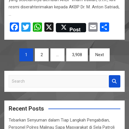
resmi diserahterimakan kepada AKBP Dr. M. Anton Satriadi,
…
F
T
W
X
E
S
Post
a
wi
h
m
h
ce
tt
at
ail
ar
Posts
b
er
s
e
1
2
…
3,908
Next
pagination
o
A
o
p
S
k
p
e
a
r
c
Recent Posts
h
Tebarkan Senyuman dalam Tiap Langkah Pengabdian,
Personel Polres Malinau Sapa Masyarakat di Sela Patroli