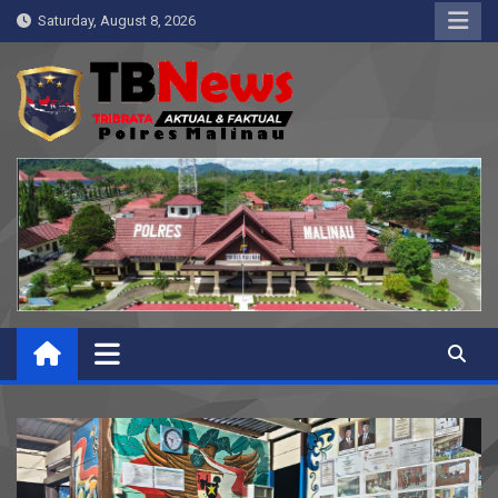
Skip
Saturday, August 8, 2026
to
content
Pelangiresmalinau.com
Beranda Warta Bhayangkara