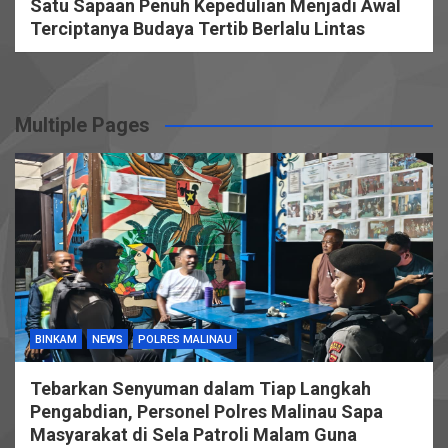
Satu Sapaan Penuh Kepedulian Menjadi Awal
Terciptanya Budaya Tertib Berlalu Lintas
Multiple Pages
BINKAM
NEWS
POLRES MALINAU
Tebarkan Senyuman dalam Tiap Langkah
Pengabdian, Personel Polres Malinau Sapa
Masyarakat di Sela Patroli Malam Guna