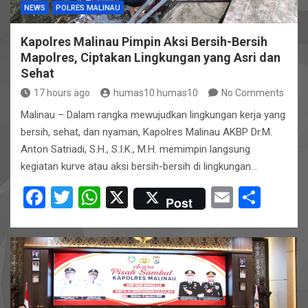
NEWS
POLRES MALINAU
Kapolres Malinau Pimpin Aksi Bersih-Bersih
Mapolres, Ciptakan Lingkungan yang Asri dan
Sehat
17 hours ago
humas10 humas10
No Comments
Malinau – Dalam rangka mewujudkan lingkungan kerja yang
bersih, sehat, dan nyaman, Kapolres Malinau AKBP Dr.M.
Anton Satriadi, S.H., S.I.K., M.H. memimpin langsung
kegiatan kurve atau aksi bersih-bersih di lingkungan…
F
T
W
X
E
S
Post
a
wi
h
m
h
ce
tt
at
ail
ar
b
er
s
e
o
A
o
p