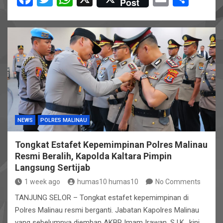
Post
a
wi
h
m
h
ce
tt
at
ail
ar
b
er
s
e
o
A
o
p
k
p
NEWS
POLRES MALINAU
Tongkat Estafet Kepemimpinan Polres Malinau
Resmi Beralih, Kapolda Kaltara Pimpin
Langsung Sertijab
1 week ago
humas10 humas10
No Comments
TANJUNG SELOR – Tongkat estafet kepemimpinan di
Polres Malinau resmi berganti. Jabatan Kapolres Malinau
yang sebelumnya diemban AKBP Imam Irawan, S.I.K., kini