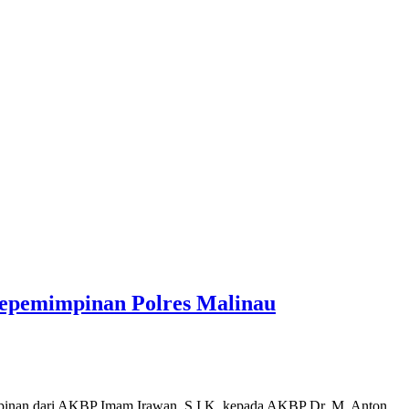
Kepemimpinan Polres Malinau
mpinan dari AKBP Imam Irawan, S.I.K. kepada AKBP Dr. M. Anton