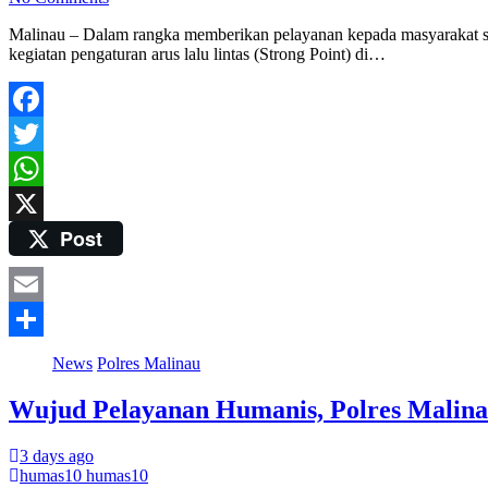
Malinau – Dalam rangka memberikan pelayanan kepada masyarakat sert
kegiatan pengaturan arus lalu lintas (Strong Point) di…
Facebook
Twitter
WhatsApp
Post
X
Email
Share
News
Polres Malinau
Wujud Pelayanan Humanis, Polres Malina
3 days ago
humas10 humas10