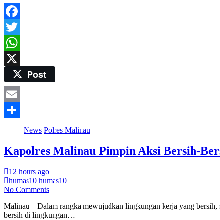
Facebook
Twitter
WhatsApp
Post
X
Email
Share
News
Polres Malinau
Kapolres Malinau Pimpin Aksi Bersih-Ber
12 hours ago
humas10 humas10
No Comments
Malinau – Dalam rangka mewujudkan lingkungan kerja yang bersih, s
bersih di lingkungan…