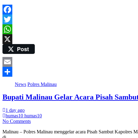
Facebook
Twitter
WhatsApp
Post
X
Email
Share
News
Polres Malinau
Bupati Malinau Gelar Acara Pisah Sambut
1 day ago
humas10 humas10
No Comments
Malinau – Polres Malinau menggelar acara Pisah Sambut Kapolres M
di…