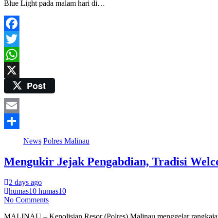
Blue Light pada malam hari di…
Facebook
Twitter
WhatsApp
Post
X
Email
Share
News
Polres Malinau
Mengukir Jejak Pengabdian, Tradisi Wel
2 days ago
humas10 humas10
No Comments
MALINAU – Kepolisian Resor (Polres) Malinau menggelar rangkaian