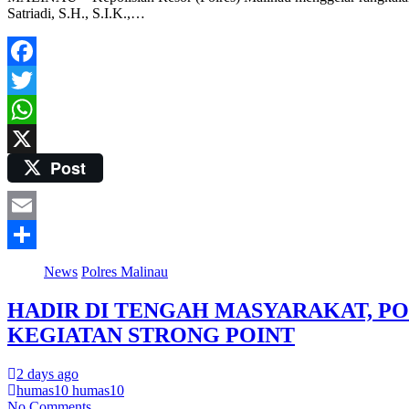
Satriadi, S.H., S.I.K.,…
Facebook
Twitter
WhatsApp
Post
X
Email
Share
News
Polres Malinau
HADIR DI TENGAH MASYARAKAT, P
KEGIATAN STRONG POINT
2 days ago
humas10 humas10
No Comments