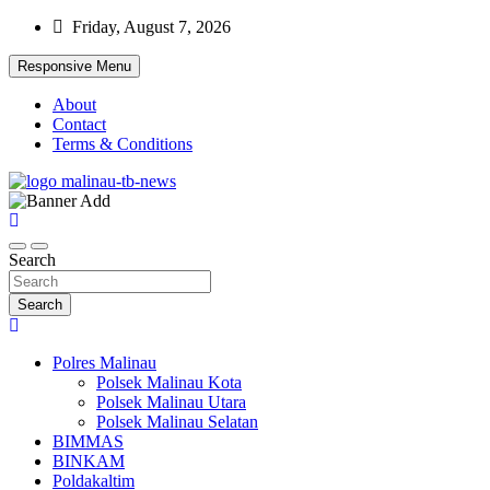
Skip
Friday, August 7, 2026
to
content
Responsive Menu
About
Contact
Terms & Conditions
Beranda Warta Bhayangkara
Pelangiresmalinau.com
Search
Search
Polres Malinau
Polsek Malinau Kota
Polsek Malinau Utara
Polsek Malinau Selatan
BIMMAS
BINKAM
Poldakaltim