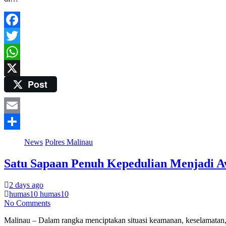
Facebook
Twitter
WhatsApp
Post
X
Email
Share
News
Polres Malinau
Satu Sapaan Penuh Kepedulian Menjadi Aw
2 days ago
humas10 humas10
No Comments
Malinau – Dalam rangka menciptakan situasi keamanan, keselamatan, ke