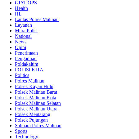
GIAT OPS
Health
HL
Lantas Polres Malinau
Layanan
Mitra Polisi
National
News
Opini
Penerimaan
Pengaduan
Poldakaltim
POLISI KITA
Politics
Polres Malinau
Polsek Kayan Hulu
Polsek Malinau Barat
Polsek Malinau Kota
Polsek Malinau Selatan
Polsek Malinau Utara
Polsek Mentarang
Polsek Pujungan
Sabhara Polres Malinau
Sports
Technology