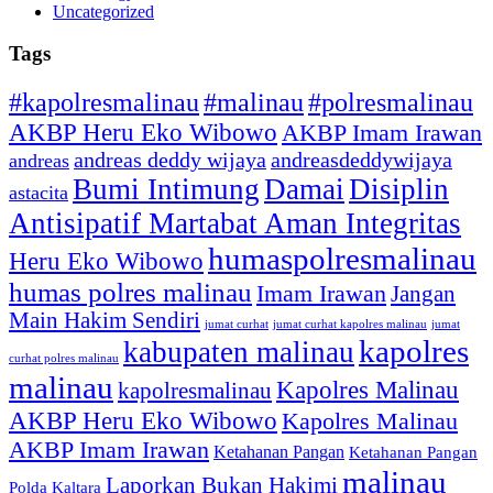
Uncategorized
Tags
#kapolresmalinau
#malinau
#polresmalinau
AKBP Heru Eko Wibowo
AKBP Imam Irawan
andreas deddy wijaya
andreasdeddywijaya
andreas
Bumi Intimung
Damai
Disiplin
astacita
Antisipatif Martabat Aman Integritas
humaspolresmalinau
Heru Eko Wibowo
humas polres malinau
Imam Irawan
Jangan
Main Hakim Sendiri
jumat curhat kapolres malinau
jumat
jumat curhat
kapolres
kabupaten malinau
curhat polres malinau
malinau
Kapolres Malinau
kapolresmalinau
AKBP Heru Eko Wibowo
Kapolres Malinau
AKBP Imam Irawan
Ketahanan Pangan
Ketahanan Pangan
malinau
Laporkan Bukan Hakimi
Polda Kaltara