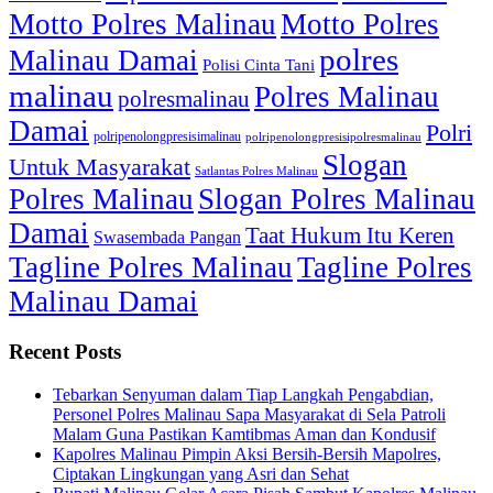
Motto Polres Malinau
Motto Polres
polres
Malinau Damai
Polisi Cinta Tani
malinau
Polres Malinau
polresmalinau
Damai
Polri
polripenolongpresisimalinau
polripenolongpresisipolresmalinau
Slogan
Untuk Masyarakat
Satlantas Polres Malinau
Polres Malinau
Slogan Polres Malinau
Damai
Taat Hukum Itu Keren
Swasembada Pangan
Tagline Polres Malinau
Tagline Polres
Malinau Damai
Recent Posts
Tebarkan Senyuman dalam Tiap Langkah Pengabdian,
Personel Polres Malinau Sapa Masyarakat di Sela Patroli
Malam Guna Pastikan Kamtibmas Aman dan Kondusif
Kapolres Malinau Pimpin Aksi Bersih-Bersih Mapolres,
Ciptakan Lingkungan yang Asri dan Sehat