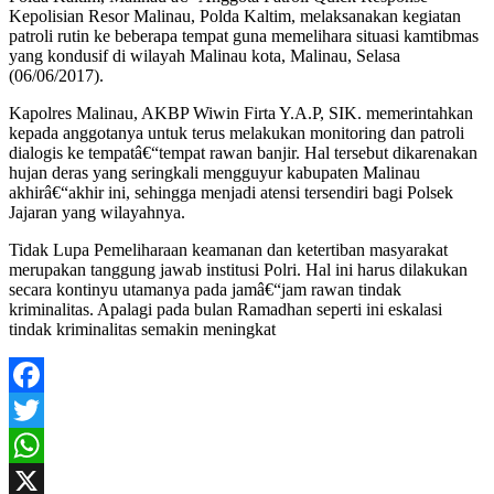
Kepolisian Resor Malinau, Polda Kaltim, melaksanakan kegiatan
patroli rutin ke beberapa tempat guna memelihara situasi kamtibmas
yang kondusif di wilayah Malinau kota, Malinau, Selasa
(06/06/2017).
Kapolres Malinau, AKBP Wiwin Firta Y.A.P, SIK. memerintahkan
kepada anggotanya untuk terus melakukan monitoring dan patroli
dialogis ke tempatâ€“tempat rawan banjir. Hal tersebut dikarenakan
hujan deras yang seringkali mengguyur kabupaten Malinau
akhirâ€“akhir ini, sehingga menjadi atensi tersendiri bagi Polsek
Jajaran yang wilayahnya.
Tidak Lupa Pemeliharaan keamanan dan ketertiban masyarakat
merupakan tanggung jawab institusi Polri. Hal ini harus dilakukan
secara kontinyu utamanya pada jamâ€“jam rawan tindak
kriminalitas. Apalagi pada bulan Ramadhan seperti ini eskalasi
tindak kriminalitas semakin meningkat
Facebook
Twitter
WhatsApp