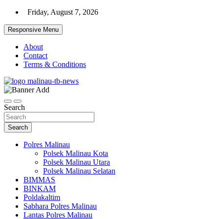
Skip
Friday, August 7, 2026
to
content
Responsive Menu
About
Contact
Terms & Conditions
Beranda Warta Bhayangkara
Pelangiresmalinau.com
Search
Search
Polres Malinau
Polsek Malinau Kota
Polsek Malinau Utara
Polsek Malinau Selatan
BIMMAS
BINKAM
Poldakaltim
Sabhara Polres Malinau
Lantas Polres Malinau