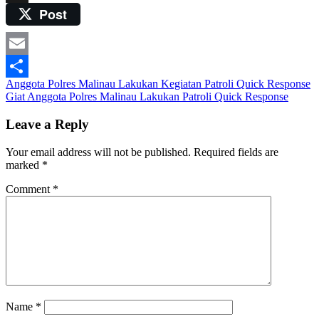
Post
X
Email
Post
Anggota Polres Malinau Lakukan Kegiatan Patroli Quick Response
Share
Giat Anggota Polres Malinau Lakukan Patroli Quick Response
navigation
Leave a Reply
Your email address will not be published.
Required fields are
marked
*
Comment
*
Name
*