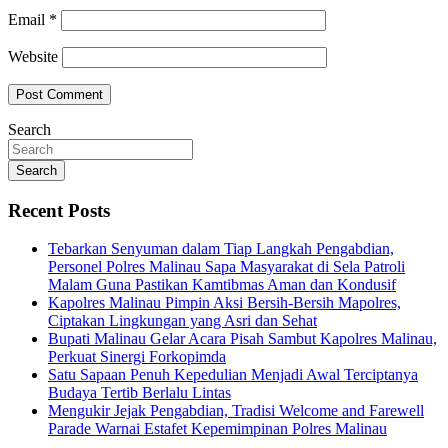
Email
*
Website
Search
Search
Recent Posts
Tebarkan Senyuman dalam Tiap Langkah Pengabdian,
Personel Polres Malinau Sapa Masyarakat di Sela Patroli
Malam Guna Pastikan Kamtibmas Aman dan Kondusif
Kapolres Malinau Pimpin Aksi Bersih-Bersih Mapolres,
Ciptakan Lingkungan yang Asri dan Sehat
Bupati Malinau Gelar Acara Pisah Sambut Kapolres Malinau,
Perkuat Sinergi Forkopimda
Satu Sapaan Penuh Kepedulian Menjadi Awal Terciptanya
Budaya Tertib Berlalu Lintas
Mengukir Jejak Pengabdian, Tradisi Welcome and Farewell
Parade Warnai Estafet Kepemimpinan Polres Malinau