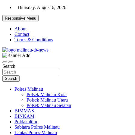
Skip
Thursday, August 6, 2026
to
content
Responsive Menu
About
Contact
Terms & Conditions
Beranda Warta Bhayangkara
Pelangiresmalinau.com
Search
Search
Polres Malinau
Polsek Malinau Kota
Polsek Malinau Utara
Polsek Malinau Selatan
BIMMAS
BINKAM
Poldakaltim
Sabhara Polres Malinau
Lantas Polres Malinau