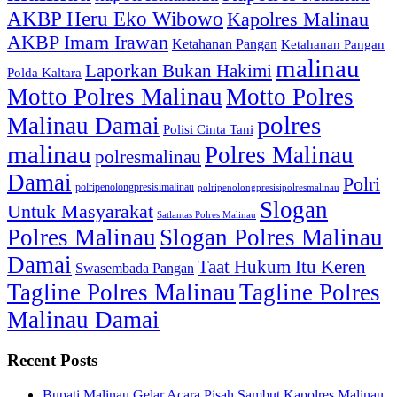
AKBP Heru Eko Wibowo
Kapolres Malinau
AKBP Imam Irawan
Ketahanan Pangan
Ketahanan Pangan
malinau
Laporkan Bukan Hakimi
Polda Kaltara
Motto Polres Malinau
Motto Polres
polres
Malinau Damai
Polisi Cinta Tani
malinau
Polres Malinau
polresmalinau
Damai
Polri
polripenolongpresisimalinau
polripenolongpresisipolresmalinau
Slogan
Untuk Masyarakat
Satlantas Polres Malinau
Polres Malinau
Slogan Polres Malinau
Damai
Taat Hukum Itu Keren
Swasembada Pangan
Tagline Polres Malinau
Tagline Polres
Malinau Damai
Recent Posts
Bupati Malinau Gelar Acara Pisah Sambut Kapolres Malinau,