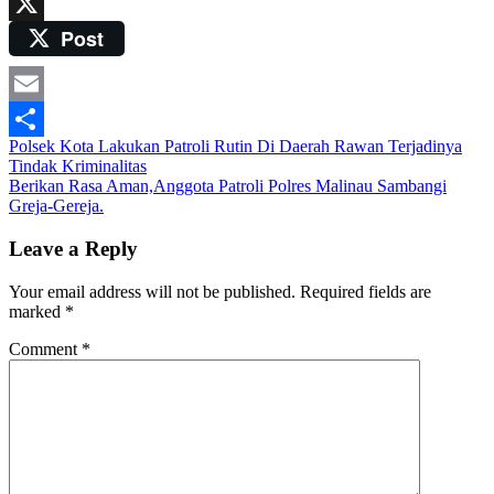
WhatsApp
Post
X
Email
Post
Polsek Kota Lakukan Patroli Rutin Di Daerah Rawan Terjadinya
Share
Tindak Kriminalitas
navigation
Berikan Rasa Aman,Anggota Patroli Polres Malinau Sambangi
Greja-Gereja.
Leave a Reply
Your email address will not be published.
Required fields are
marked
*
Comment
*