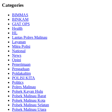
Categories
BIMMAS
BINKAM
GIAT OPS
Health
HL
Lantas Polres Malinau
Layanan
Mitra Polisi
National
News
Opini
Penerimaan
Pengaduan
Poldakaltim
POLISI KITA
Politics
Polres Malinau
Polsek Kayan Hulu
Polsek Malinau Barat
Polsek Malinau Kota
Polsek Malinau Selatan
Polsek Malinau Utara