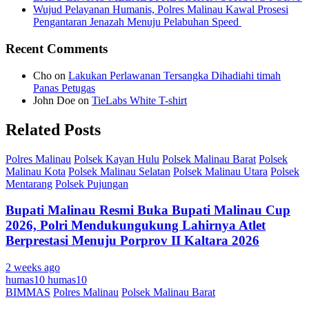
Wujud Pelayanan Humanis, Polres Malinau Kawal Prosesi
Pengantaran Jenazah Menuju Pelabuhan Speed
Recent Comments
Cho
on
Lakukan Perlawanan Tersangka Dihadiahi timah
Panas Petugas
John Doe
on
TieLabs White T-shirt
Related Posts
Polres Malinau
Polsek Kayan Hulu
Polsek Malinau Barat
Polsek
Malinau Kota
Polsek Malinau Selatan
Polsek Malinau Utara
Polsek
Mentarang
Polsek Pujungan
Bupati Malinau Resmi Buka Bupati Malinau Cup
2026, Polri Mendukungukung Lahirnya Atlet
Berprestasi Menuju Porprov II Kaltara 2026
2 weeks ago
humas10 humas10
BIMMAS
Polres Malinau
Polsek Malinau Barat