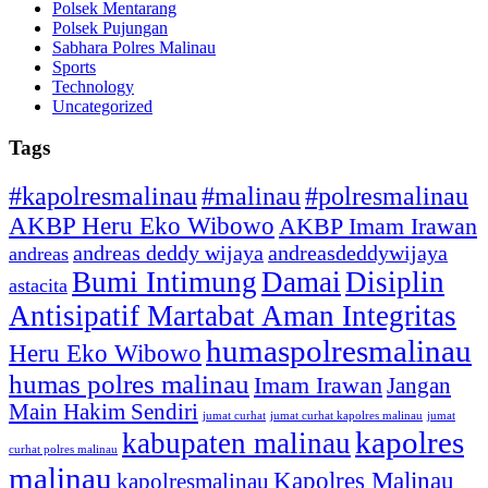
Polsek Mentarang
Polsek Pujungan
Sabhara Polres Malinau
Sports
Technology
Uncategorized
Tags
#kapolresmalinau
#malinau
#polresmalinau
AKBP Heru Eko Wibowo
AKBP Imam Irawan
andreas deddy wijaya
andreasdeddywijaya
andreas
Bumi Intimung
Damai
Disiplin
astacita
Antisipatif Martabat Aman Integritas
humaspolresmalinau
Heru Eko Wibowo
humas polres malinau
Imam Irawan
Jangan
Main Hakim Sendiri
jumat curhat kapolres malinau
jumat
jumat curhat
kapolres
kabupaten malinau
curhat polres malinau
malinau
Kapolres Malinau
kapolresmalinau