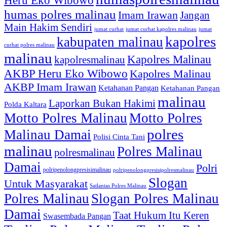
humas polres malinau
Imam Irawan
Jangan
Main Hakim Sendiri
jumat curhat kapolres malinau
jumat
jumat curhat
kapolres
kabupaten malinau
curhat polres malinau
malinau
Kapolres Malinau
kapolresmalinau
AKBP Heru Eko Wibowo
Kapolres Malinau
AKBP Imam Irawan
Ketahanan Pangan
Ketahanan Pangan
malinau
Laporkan Bukan Hakimi
Polda Kaltara
Motto Polres Malinau
Motto Polres
polres
Malinau Damai
Polisi Cinta Tani
malinau
Polres Malinau
polresmalinau
Damai
Polri
polripenolongpresisimalinau
polripenolongpresisipolresmalinau
Slogan
Untuk Masyarakat
Satlantas Polres Malinau
Polres Malinau
Slogan Polres Malinau
Damai
Taat Hukum Itu Keren
Swasembada Pangan