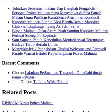
Tebarkan Senyuman dalam Tiap Langkah Pengabdian,
Personel Polres Malinau Sapa Masyarakat di Sela Patroli
Malam Guna Pastikan Kamtibmas Aman dan Kondusif
Kapolres Malinau Pimpin Aksi Bersih-Bersih Mapolres,
Ciptakan Lingkungan yang Asri dan Sehat
Bupati Malinau Gelar Acara Pisah Sambut Kapolres Malinau,
Perkuat Sinergi Forkopimda
Satu Sapaan Penuh Kepedulian Menjadi Awal Terciptanya
Budaya Tertib Berlalu Lintas
Mengukir Jejak Pengabdian, Tradisi Welcome and Farewell
Parade Warnai Estafet Kepemimpinan Polres Malinau
Recent Comments
Cho
on
Lakukan Perlawanan Tersangka Dihadiahi timah
Panas Petugas
John Doe
on
TieLabs White T-shirt
Related Posts
BINKAM
News
Polres Malinau