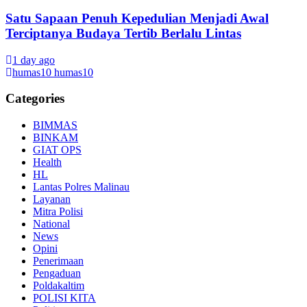
Satu Sapaan Penuh Kepedulian Menjadi Awal
Terciptanya Budaya Tertib Berlalu Lintas
1 day ago
humas10 humas10
Categories
BIMMAS
BINKAM
GIAT OPS
Health
HL
Lantas Polres Malinau
Layanan
Mitra Polisi
National
News
Opini
Penerimaan
Pengaduan
Poldakaltim
POLISI KITA