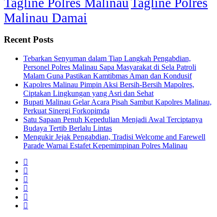
Tagline Polres Malinau
Tagline Polres
Malinau Damai
Recent Posts
Tebarkan Senyuman dalam Tiap Langkah Pengabdian,
Personel Polres Malinau Sapa Masyarakat di Sela Patroli
Malam Guna Pastikan Kamtibmas Aman dan Kondusif
Kapolres Malinau Pimpin Aksi Bersih-Bersih Mapolres,
Ciptakan Lingkungan yang Asri dan Sehat
Bupati Malinau Gelar Acara Pisah Sambut Kapolres Malinau,
Perkuat Sinergi Forkopimda
Satu Sapaan Penuh Kepedulian Menjadi Awal Terciptanya
Budaya Tertib Berlalu Lintas
Mengukir Jejak Pengabdian, Tradisi Welcome and Farewell
Parade Warnai Estafet Kepemimpinan Polres Malinau