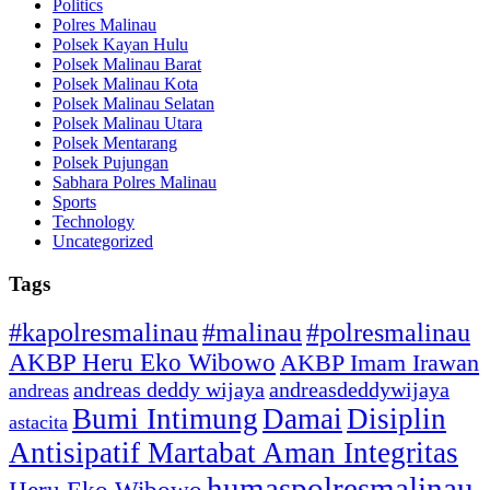
Politics
Polres Malinau
Polsek Kayan Hulu
Polsek Malinau Barat
Polsek Malinau Kota
Polsek Malinau Selatan
Polsek Malinau Utara
Polsek Mentarang
Polsek Pujungan
Sabhara Polres Malinau
Sports
Technology
Uncategorized
Tags
#kapolresmalinau
#malinau
#polresmalinau
AKBP Heru Eko Wibowo
AKBP Imam Irawan
andreas deddy wijaya
andreasdeddywijaya
andreas
Bumi Intimung
Damai
Disiplin
astacita
Antisipatif Martabat Aman Integritas
humaspolresmalinau
Heru Eko Wibowo