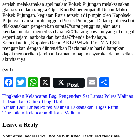
setelah melaksanakan apel malam Polsek Pujungan melaksanakan
giat razia dalam rangka Cipta Kondisi bertempat di Depan Mako
Polsek Pujungan, kegiatan Razia tersebut di pimpin oleh Kapolsek
Pujungan dan seluruh anggota Polsek Pujungan. Dalam giat tersebut
dilaksanakaan pengecekan suratâ€“surat pengguna jalan atau
kendaraan, dan memeriksa barangâ€“barang bawaan yang di curigai
seperti sajam, narkoba dan bendaâ€“benda berbahaya.
Sementara itu, Kapolres Berau AKBP Wiwin Firta Y.A.P,SIK
mengatakan dengan diintensifkan Razia malam hari diharapkan
dapat memberikan jaminan keamanan bagi masyarakat dalam setiap
aktivitasnya.
(syrl)
Facebook
Twitter
WhatsApp
X
Email
Share
Post
Post
Tingkatkan Kelancaran Bagi Pengendara Sat Lantas Polres Malinau
Laksanakan Gatur di Pagi Hari
navigation
Satuan Lalu Lintas Polres Malinau Laksanakan Tugas Rutin
Tingkatkan Kelancaran di Kab. Malinau
Leave a Reply
Your email address will not be published.
Required fields are