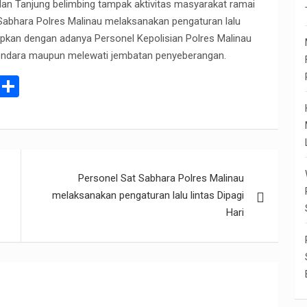
jalan Tanjung belimbing tampak aktivitas masyarakat ramai
 Sabhara Polres Malinau melaksanakan pengaturan lalu
rapkan dengan adanya Personel Kepolisian Polres Malinau
endara maupun melewati jembatan penyeberangan.
E
S
m
h
il
ar
e
Personel Sat Sabhara Polres Malinau
melaksanakan pengaturan lalu lintas Dipagi
Hari