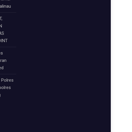
alinau
,
N
AS
OINT
es
aran
eed
 Polres
polres
g