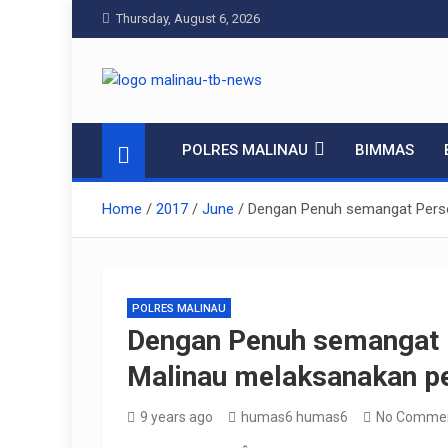
Skip
Thursday, August 6, 2026
to
content
Pelangiresmalinau
Beranda Warta Bhayangkara
POLRES MALINAU
BIMMAS
Home
2017
June
Dengan Penuh semangat Person
POLRES MALINAU
Dengan Penuh semangat P
Malinau melaksanakan pen
9 years ago
humas6 humas6
No Comme