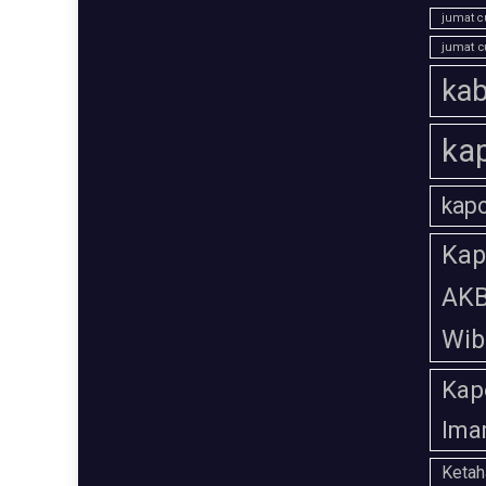
jumat c
jumat c
kab
ka
kap
Kap
AKB
Wi
Kap
Ima
Ketah