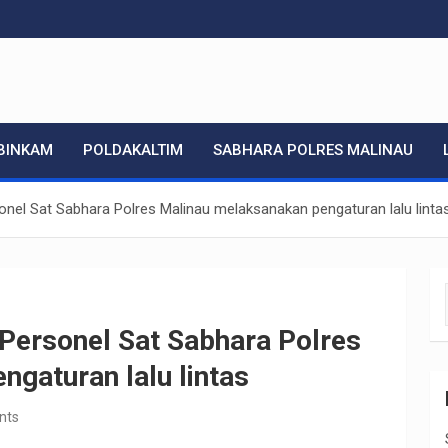
.com
BINKAM
POLDAKALTIM
SABHARA POLRES MALINAU
el Sat Sabhara Polres Malinau melaksanakan pengaturan lalu linta
ersonel Sat Sabhara Polres
gaturan lalu lintas
nts