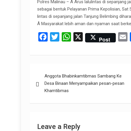
Polres Malinau – Â Arus lalulintas di sepanjang 
sebagai bentuk Pelayanan Prima Kepolisian, Sat
lintas di sepanjang jalan Tanjung Belimbing diha
Â Masyarakat lebih aman dan nyaman saat berk
F
T
W
X
Post
a
wi
h
ce
tt
at
a
b
er
s
Post
o
A
Anggota Bhabinkamtibmas Sambang Ke
navigation
o
p
Desa Binaan Menyampaikan pesan-pesan
k
p
Khamtibmas
Leave a Reply