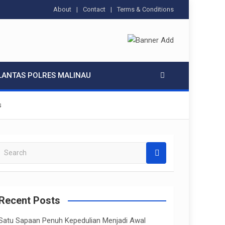
About
Contact
Terms & Conditions
LANTAS POLRES MALINAU
s
S
e
a
r
c
Recent Posts
h
Satu Sapaan Penuh Kepedulian Menjadi Awal