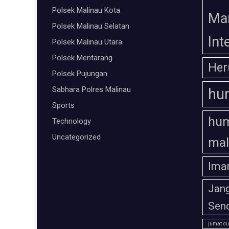
Polsek Malinau Kota
Ma
Polsek Malinau Selatan
Int
Polsek Malinau Utara
Polsek Mentarang
Her
Polsek Pujungan
Sabhara Polres Malinau
hu
Sports
hum
Technology
Uncategorized
mal
Ima
Jan
Send
jumat cu