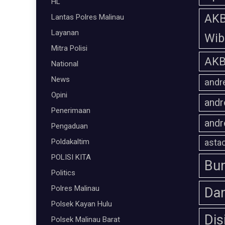
HL
AKB
Lantas Polres Malinau
Layanan
Wi
Mitra Polisi
AKB
National
News
andr
Opini
andr
Penerimaan
andr
Pengaduan
Poldakaltim
astac
POLISI KITA
Bum
Politics
Polres Malinau
Da
Polsek Kayan Hulu
Dis
Polsek Malinau Barat