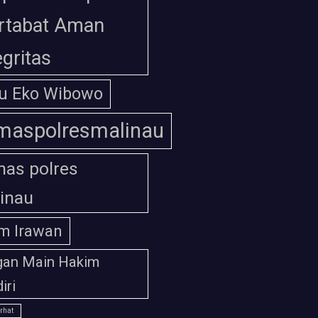
rtabat Aman
egritas
u Eko Wibowo
maspolresmalinau
as polres
inau
m Irawan
gan Main Hakim
iri
rhat