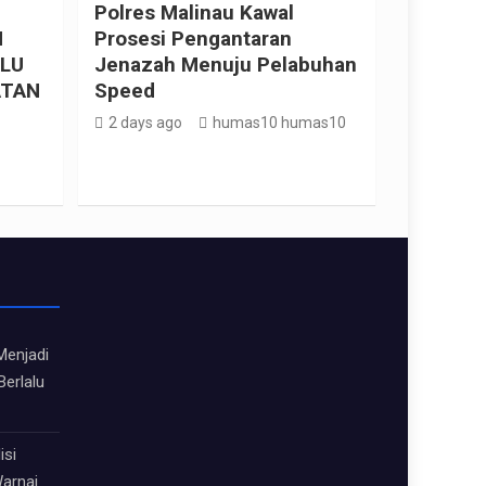
Polres Malinau Kawal
N
Prosesi Pengantaran
LU
Jenazah Menuju Pelabuhan
ATAN
Speed
2 days ago
humas10 humas10
Menjadi
Berlalu
isi
arnai