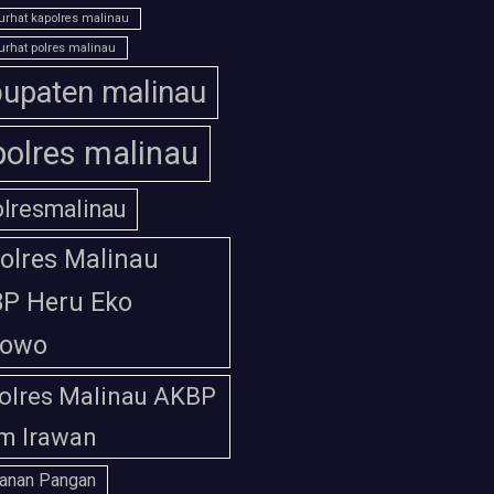
urhat kapolres malinau
urhat polres malinau
upaten malinau
polres malinau
olresmalinau
olres Malinau
P Heru Eko
bowo
olres Malinau AKBP
m Irawan
anan Pangan