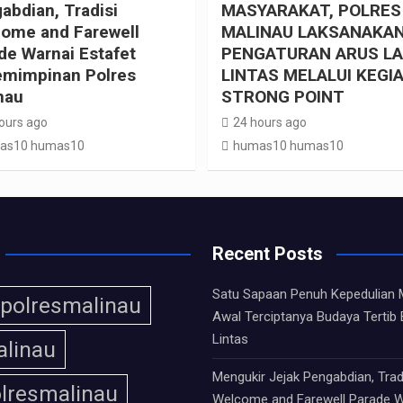
abdian, Tradisi
MASYARAKAT, POLRES
ome and Farewell
MALINAU LAKSANAKA
de Warnai Estafet
PENGATURAN ARUS LA
mimpinan Polres
LINTAS MELALUI KEGI
nau
STRONG POINT
ours ago
24 hours ago
as10 humas10
humas10 humas10
Recent Posts
Satu Sapaan Penuh Kepedulian 
polresmalinau
Awal Terciptanya Budaya Tertib 
Lintas
linau
Mengukir Jejak Pengabdian, Trad
lresmalinau
Welcome and Farewell Parade W