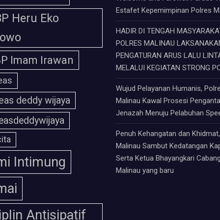
Estafet Kepemimpinan Polres M
P Heru Eko
HADIR DI TENGAH MASYARAKAT
bowo
POLRES MALINAU LAKSANAKA
PENGATURAN ARUS LALU LINT
P Imam Irawan
MELALUI KEGIATAN STRONG P
eas
Wujud Pelayanan Humanis, Polr
eas deddy wijaya
Malinau Kawal Prosesi Pengant
Jenazah Menuju Pelabuhan Sp
easdeddywijaya
Penuh Kehangatan dan Khidmat,
ita
Malinau Sambut Kedatangan Ka
Serta Ketua Bhayangkari Caban
i Intimung
Malinau yang baru
mai
iplin Antisipatif