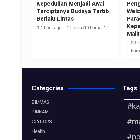
Kepedulian Menjadi Awal
Peng
Terciptanya Budaya Tertib
Welc
Berlalu Lintas
Para
Kepe
1 hour ago
humas10 humas10
Mali
20 h
hum
Categories
Tags
BIMMAS
#ka
BINKAM
#ma
GIAT OPS
Health
#po