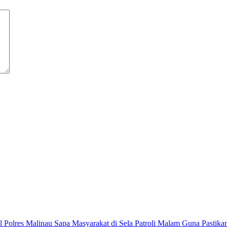
 Polres Malinau Sapa Masyarakat di Sela Patroli Malam Guna Pasti