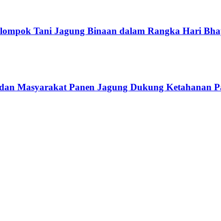
elompok Tani Jagung Binaan dalam Rangka Hari Bha
 dan Masyarakat Panen Jagung Dukung Ketahanan 