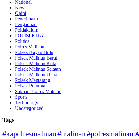
National
News
Opini
Penerimaan
Pengaduan
Poldakaltim
POLISI KITA
Politics
Polres Malinau
Polsek Kayan Hulu
Polsek Malinau Barat
Polsek Malinau Kota
Polsek Malinau Selatan
Polsek Malinau Utara
Polsek Mentarang
Polsek Pujungan
Sabhara Polres Malinau
Sports
Technology
Uncategorized
Tags
#kapolresmalinau
#malinau
#polresmalinau
A