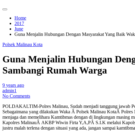
Home
2017
June
Guna Menjalin Hubungan Dengan Masyarakat Yang Baik Wak
Polsek Malinau Kota
Guna Menjalin Hubungan Deng
Sambangi Rumah Warga
9 years ago
admin1
No Comments
POLDAKALTIM-Polres Malinau, Sudah menjadi tanggung jawab Polr
Sebagaimana yang dilakukan Waka Â Polsek Malinau KotaÂ Polres 
menjaga dan memelihara Kamtibmas dengan di lingkungan masing ma
Kapolres MalinauÂ AKBP Wiwin Firta Y,A,PÂ S.I.K melalui Kapolse
justru malah terlena dengan situasi yang ada, jangan sampai kamtibm