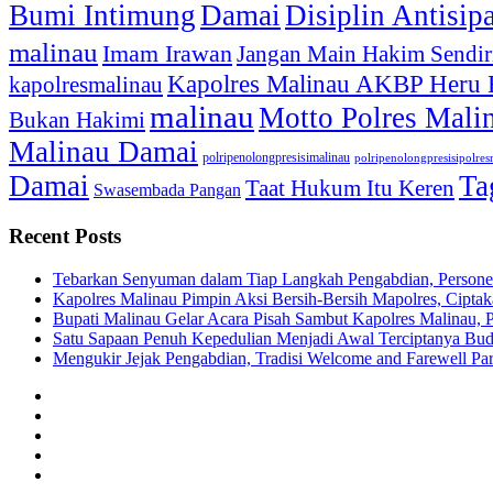
Bumi Intimung
Damai
Disiplin Antisip
malinau
Imam Irawan
Jangan Main Hakim Sendir
Kapolres Malinau AKBP Heru
kapolresmalinau
malinau
Motto Polres Mali
Bukan Hakimi
Malinau Damai
polripenolongpresisimalinau
polripenolongpresisipolre
Damai
Ta
Taat Hukum Itu Keren
Swasembada Pangan
Recent Posts
Tebarkan Senyuman dalam Tiap Langkah Pengabdian, Personel
Kapolres Malinau Pimpin Aksi Bersih-Bersih Mapolres, Cipta
Bupati Malinau Gelar Acara Pisah Sambut Kapolres Malinau, 
Satu Sapaan Penuh Kepedulian Menjadi Awal Terciptanya Buda
Mengukir Jejak Pengabdian, Tradisi Welcome and Farewell Pa