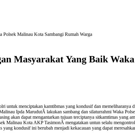
a Polsek Malinau Kota Sambangi Rumah Warga
an Masyarakat Yang Baik Waka 
i untuk menciptakan kamtibmas yang kondusif dan memeliharanya di
Malinau Ipda MarudutÂ lakukan sambang dan silaturrahmi Waka Pols
sing akan dapat mengantarkan tujuan terciptanya sitkamtimas yang 
k Malinau Kota AKP TasimonÂ mengatakan untun selalu mengontrol ki
as yang kondusif ini berubah menjadi kekacauan yang dapat meresahkan