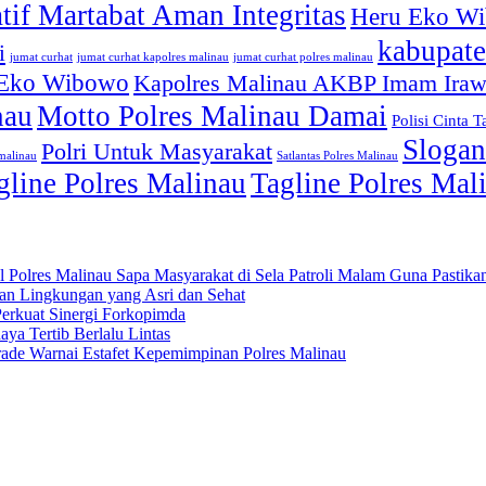
atif Martabat Aman Integritas
Heru Eko W
kabupate
i
jumat curhat kapolres malinau
jumat curhat polres malinau
jumat curhat
 Eko Wibowo
Kapolres Malinau AKBP Imam Ira
nau
Motto Polres Malinau Damai
Polisi Cinta T
Slogan
Polri Untuk Masyarakat
smalinau
Satlantas Polres Malinau
gline Polres Malinau
Tagline Polres Ma
 Polres Malinau Sapa Masyarakat di Sela Patroli Malam Guna Pasti
kan Lingkungan yang Asri dan Sehat
Perkuat Sinergi Forkopimda
ya Tertib Berlalu Lintas
rade Warnai Estafet Kepemimpinan Polres Malinau