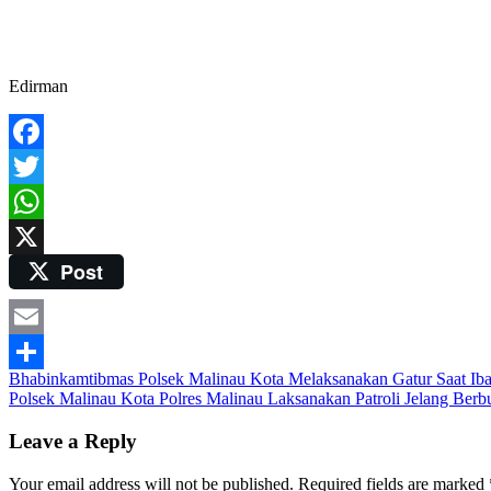
Edirman
Facebook
Twitter
WhatsApp
Post
X
Email
Post
Bhabinkamtibmas Polsek Malinau Kota Melaksanakan Gatur Saat I
Share
Polsek Malinau Kota Polres Malinau Laksanakan Patroli Jelang B
navigation
Leave a Reply
Your email address will not be published.
Required fields are marked