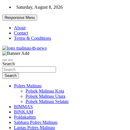
Skip
Saturday, August 8, 2026
to
content
Responsive Menu
About
Contact
Terms & Conditions
Beranda Warta Bhayangkara
Pelangiresmalinau.com
Search
Search
Polres Malinau
Polsek Malinau Kota
Polsek Malinau Utara
Polsek Malinau Selatan
BIMMAS
BINKAM
Poldakaltim
Sabhara Polres Malinau
Lantas Polres Malinau