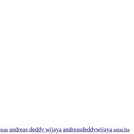
andreas deddy wijaya
andreasdeddywijaya
reas
astacita