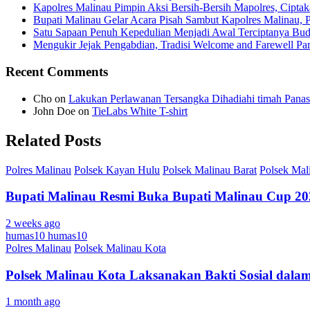
Kapolres Malinau Pimpin Aksi Bersih-Bersih Mapolres, Cipta
Bupati Malinau Gelar Acara Pisah Sambut Kapolres Malinau, 
Satu Sapaan Penuh Kepedulian Menjadi Awal Terciptanya Buda
Mengukir Jejak Pengabdian, Tradisi Welcome and Farewell Pa
Recent Comments
Cho
on
Lakukan Perlawanan Tersangka Dihadiahi timah Panas
John Doe
on
TieLabs White T-shirt
Related Posts
Polres Malinau
Polsek Kayan Hulu
Polsek Malinau Barat
Polsek Mal
Bupati Malinau Resmi Buka Bupati Malinau Cup 202
2 weeks ago
humas10 humas10
Polres Malinau
Polsek Malinau Kota
Polsek Malinau Kota Laksanakan Bakti Sosial dal
1 month ago