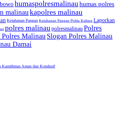
humaspolresmalinau
humas polres
ibowo
kapolres malinau
n malinau
wan
Laporkan
Ketahanan Pangan
Ketahanan Pangan Polda Kaltara
polres malinau
Polres
polresmalinau
ani
 Polres Malinau
Slogan Polres Malinau
linau Damai
kan Kamtibmas Aman dan Kondusif