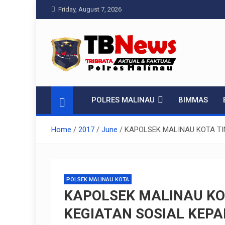
Skip
Friday, August 7, 2026
to
content
Pelangiresmalinau
Beranda Warta Bhayangkara
POLRES MALINAU
BIMMAS
Home
2017
June
KAPOLSEK MALINAU KOTA T
POLSEK MALINAU KOTA
KAPOLSEK MALINAU KO
KEGIATAN SOSIAL KEP