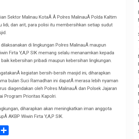
sian Sektor Malinau KotaÂ Â Polres MalinauÂ Polda Kaltim
idi, dan arit, para polisi itu membersihkan setiap sudut
jid.
 dilaksanakan di lingkungan Polres MalinauÂ maupun
Wiwin Firta Y,A,P SIK memang selalu menanamkan kepada
baik kebersihan pribadi maupun kebersihan lingkungan.
gatakanÂ kegiatan bersih-bersih masjid ini, diharapkan
ama bulan Suci Ramadhan ini dapatÂ merasa lebih nyaman
erus diagendakan oleh Polres MalinauÂ dan Polsek Jajaran
i Program Prioritas Kapolri.
lingkungan, diharapkan akan meningkatkan iman anggota
pÂ AKBP Wiwin Firta Y,A,P SIK.
E
S