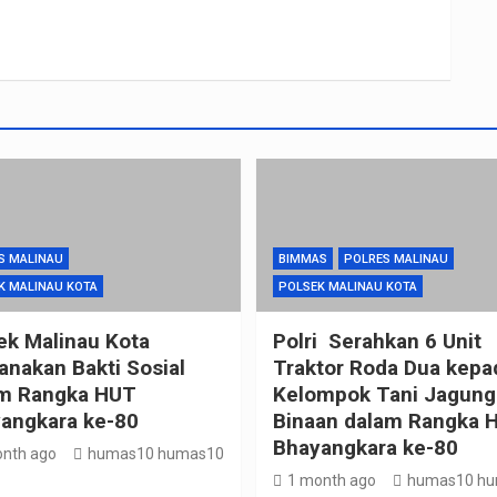
S MALINAU
BIMMAS
POLRES MALINAU
K MALINAU KOTA
POLSEK MALINAU KOTA
ek Malinau Kota
Polri Serahkan 6 Unit
anakan Bakti Sosial
Traktor Roda Dua kepa
m Rangka HUT
Kelompok Tani Jagung
angkara ke-80
Binaan dalam Rangka H
Bhayangkara ke-80
nth ago
humas10 humas10
1 month ago
humas10 h