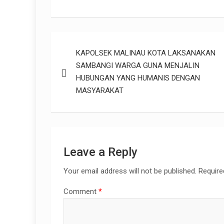
a
wi
h
ce
tt
at
a
b
er
s
Post
o
A
KAPOLSEK MALINAU KOTA LAKSANAKAN
navigation
o
p
SAMBANGI WARGA GUNA MENJALIN
k
p
HUBUNGAN YANG HUMANIS DENGAN
MASYARAKAT
Leave a Reply
Your email address will not be published.
Require
Comment
*