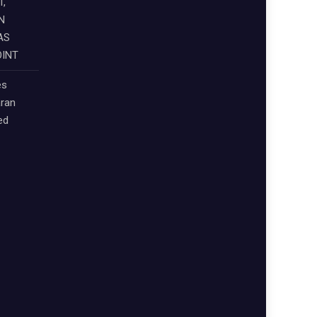
,
N
AS
OINT
es
aran
eed