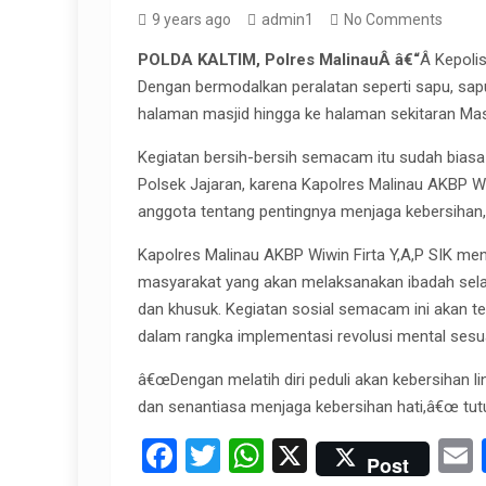
9 years ago
admin1
No Comments
POLDA KALTIM, Polres MalinauÂ â€“
Â Kepoli
Dengan bermodalkan peralatan seperti sapu, sapu l
halaman masjid hingga ke halaman sekitaran Mas
Kegiatan bersih-bersih semacam itu sudah biasa
Polsek Jajaran, karena Kapolres Malinau AKBP 
anggota tentang pentingnya menjaga kebersihan, 
Kapolres Malinau AKBP Wiwin Firta Y,A,P SIK men
masyarakat yang akan melaksanakan ibadah sel
dan khusuk. Kegiatan sosial semacam ini akan t
dalam rangka implementasi revolusi mental sesua
â€œDengan melatih diri peduli akan kebersihan 
dan senantiasa menjaga kebersihan hati,â€œ tutu
F
T
W
X
Post