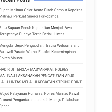
Recent Posts
h
Bupati Malinau Gelar Acara Pisah Sambut Kapolres
Malinau, Perkuat Sinergi Forkopimda
Satu Sapaan Penuh Kepedulian Menjadi Awal
Terciptanya Budaya Tertib Berlalu Lintas
Mengukir Jejak Pengabdian, Tradisi Welcome and
Farewell Parade Warnai Estafet Kepemimpinan
Polres Malinau
HADIR DI TENGAH MASYARAKAT, POLRES
MALINAU LAKSANAKAN PENGATURAN ARUS
LALU LINTAS MELALUI KEGIATAN STRONG POINT
Wujud Pelayanan Humanis, Polres Malinau Kawal
Prosesi Pengantaran Jenazah Menuju Pelabuhan
Speed