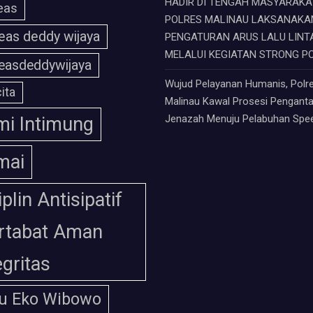
HADIR DI TENGAH MASYARAKAT
eas
POLRES MALINAU LAKSANAKA
eas deddy wijaya
PENGATURAN ARUS LALU LINT
MELALUI KEGIATAN STRONG P
easdeddywijaya
Wujud Pelayanan Humanis, Polr
ita
Malinau Kawal Prosesi Pengant
Jenazah Menuju Pelabuhan Sp
i Intimung
mai
iplin Antisipatif
rtabat Aman
egritas
u Eko Wibowo