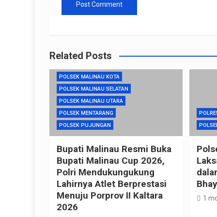
POLRES MALINAU
POLSEK KAYAN HULU
Related Posts
POLSEK MALINAU BARAT
POLSEK MALINAU KOTA
POLSEK MALINAU SELATAN
POLSEK MALINAU UTARA
POLSEK MENTARANG
POLRE
POLSEK PUJUNGAN
POLSE
Bupati Malinau Resmi Buka
Pols
Bupati Malinau Cup 2026,
Laks
Polri Mendukungukung
dala
Lahirnya Atlet Berprestasi
Bhay
Menuju Porprov II Kaltara
1 mo
2026