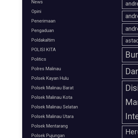
News
andr
Opini
andr
Penerimaan
andr
Pengaduan
Poldakaltim
astac
POLISI KITA
Bum
Politics
Polres Malinau
Da
Polsek Kayan Hulu
Dis
Polsek Malinau Barat
Polsek Malinau Kota
Ma
Polsek Malinau Selatan
Int
Polsek Malinau Utara
Polsek Mentarang
Her
Polsek Pujungan