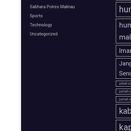
Sabhara Polres Malinau
hu
Sports
hum
Technology
Uncategorized
mal
Ima
Jan
Send
jumat cu
jumat c
jumat c
kab
ka