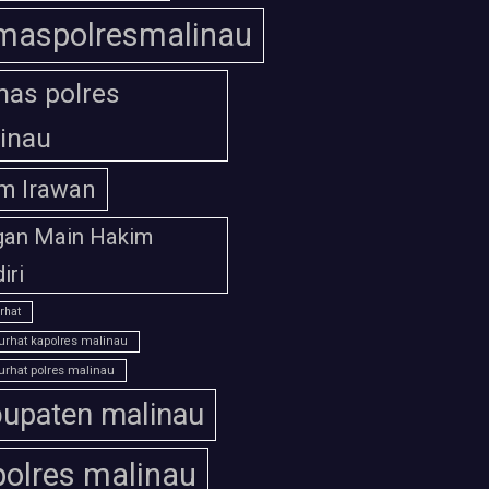
maspolresmalinau
as polres
inau
m Irawan
gan Main Hakim
iri
rhat
urhat kapolres malinau
urhat polres malinau
upaten malinau
polres malinau