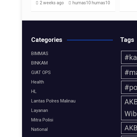
2 weeks ago
humas10 humas10
Categories
Tags
BIMMAS
#ka
BINKAM
#ma
GIAT OPS
Health
#po
HL
AKB
Lantas Polres Malinau
Layanan
Wi
Mitra Polisi
AKB
National