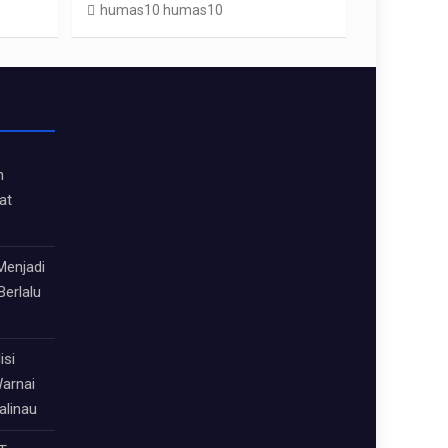
humas10 humas10
h
at
Menjadi
Berlalu
isi
arnai
alinau