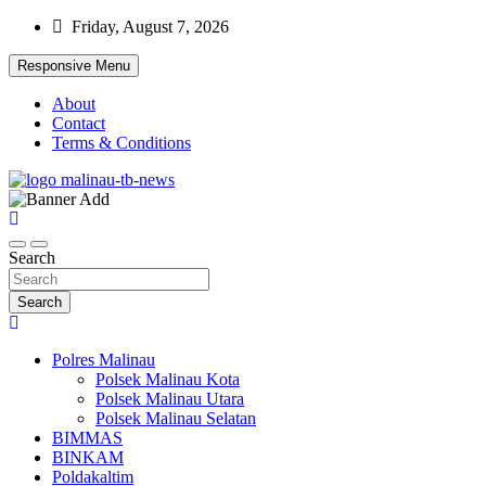
Skip
Friday, August 7, 2026
to
content
Responsive Menu
About
Contact
Terms & Conditions
Beranda Warta Bhayangkara
Pelangiresmalinau.com
Search
Search
Polres Malinau
Polsek Malinau Kota
Polsek Malinau Utara
Polsek Malinau Selatan
BIMMAS
BINKAM
Poldakaltim