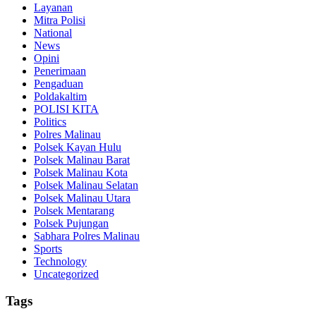
Layanan
Mitra Polisi
National
News
Opini
Penerimaan
Pengaduan
Poldakaltim
POLISI KITA
Politics
Polres Malinau
Polsek Kayan Hulu
Polsek Malinau Barat
Polsek Malinau Kota
Polsek Malinau Selatan
Polsek Malinau Utara
Polsek Mentarang
Polsek Pujungan
Sabhara Polres Malinau
Sports
Technology
Uncategorized
Tags