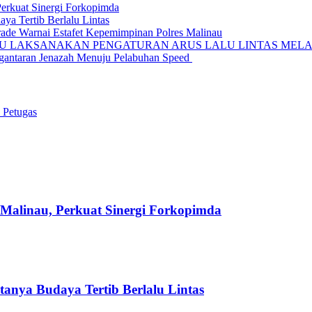
Perkuat Sinergi Forkopimda
ya Tertib Berlalu Lintas
rade Warnai Estafet Kepemimpinan Polres Malinau
AU LAKSANAKAN PENGATURAN ARUS LALU LINTAS MELA
ngantaran Jenazah Menuju Pelabuhan Speed
 Petugas
 Malinau, Perkuat Sinergi Forkopimda
anya Budaya Tertib Berlalu Lintas