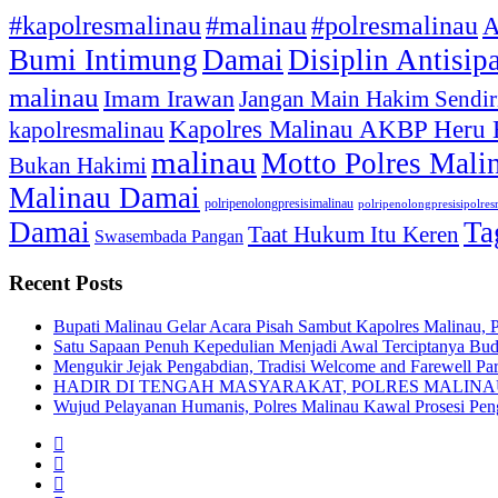
#kapolresmalinau
#malinau
#polresmalinau
A
Bumi Intimung
Damai
Disiplin Antisip
malinau
Imam Irawan
Jangan Main Hakim Sendir
Kapolres Malinau AKBP Heru
kapolresmalinau
malinau
Motto Polres Mali
Bukan Hakimi
Malinau Damai
polripenolongpresisimalinau
polripenolongpresisipolre
Damai
Ta
Taat Hukum Itu Keren
Swasembada Pangan
Recent Posts
Bupati Malinau Gelar Acara Pisah Sambut Kapolres Malinau, 
Satu Sapaan Penuh Kepedulian Menjadi Awal Terciptanya Buda
Mengukir Jejak Pengabdian, Tradisi Welcome and Farewell Pa
HADIR DI TENGAH MASYARAKAT, POLRES MALIN
Wujud Pelayanan Humanis, Polres Malinau Kawal Prosesi Pe