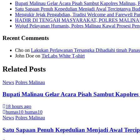
Bupati Malinau Gelar Acara Pisah Sambut Kapolres Malinau, 
Satu Sapaan Penuh Kepedulian Menjadi Awal Terciptanya Buda
Mengukir Jejak Pengabdian, Tradisi Welcome and Farewell Pa
HADIR DI TENGAH MASYARAKAT, POLRES MALIN
Wujud Pelayanan Humanis, Polres Malinau Kawal Prosesi Pe
Recent Comments
Cho
on
Lakukan Perlawanan Tersangka Dihadiahi timah Panas
John Doe
on
TieLabs White T-shirt
Related Posts
News
Polres Malinau
Bupati Malinau Gelar Acara Pisah Sambut Kapolres
18 hours ago
humas10 humas10
News
Polres Malinau
Satu Sapaan Penuh Kepedulian Menjadi Awal Tercipt