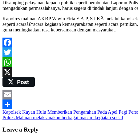
Disamping pelayanan kepada publik seperti pembuatan Laporan Polis
mengadukan permasalahanya, harus segera di tindak lanjuti dengan ce
Kapolres malinau AKBP Wiwin Firta Y.A.P, S.I.KÂ melalui kapolsek 
seperti acaraâ€“acara kegiatan kemasyarakatan seperti acara pernikan
guna meningkatkan rasa kebersamaan dengan masyarakat.
Facebook
Twitter
WhatsApp
Post
X
Email
Post
Kapolsek Kayan Hulu Memberikan Pengarahan Pada Apel Pagi Person
Share
Polres Malinau melaksanakan berbagai macam kegiatan sosial
navigation
Leave a Reply