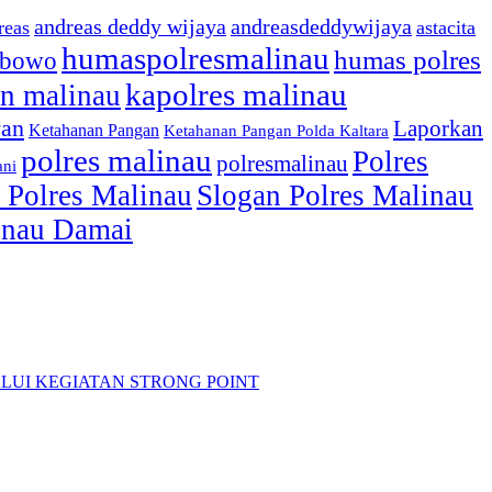
andreas deddy wijaya
andreasdeddywijaya
reas
astacita
humaspolresmalinau
humas polres
ibowo
kapolres malinau
n malinau
wan
Laporkan
Ketahanan Pangan
Ketahanan Pangan Polda Kaltara
polres malinau
Polres
polresmalinau
ani
 Polres Malinau
Slogan Polres Malinau
linau Damai
LUI KEGIATAN STRONG POINT