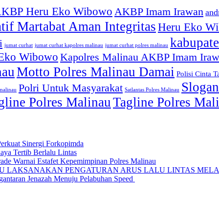
KBP Heru Eko Wibowo
AKBP Imam Irawan
and
atif Martabat Aman Integritas
Heru Eko W
kabupate
i
jumat curhat kapolres malinau
jumat curhat polres malinau
jumat curhat
 Eko Wibowo
Kapolres Malinau AKBP Imam Ira
nau
Motto Polres Malinau Damai
Polisi Cinta T
Slogan
Polri Untuk Masyarakat
smalinau
Satlantas Polres Malinau
gline Polres Malinau
Tagline Polres Ma
Perkuat Sinergi Forkopimda
ya Tertib Berlalu Lintas
rade Warnai Estafet Kepemimpinan Polres Malinau
AU LAKSANAKAN PENGATURAN ARUS LALU LINTAS MELA
ngantaran Jenazah Menuju Pelabuhan Speed