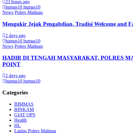
23 hours ago
humas10 humas10
News
Polres Malinau
Mengukir Jejak Pengabdian, Tradisi Welcome and F
2 days ago
humas10 humas10
News
Polres Malinau
HADIR DI TENGAH MASYARAKAT, POLRES M
POINT
2 days ago
humas10 humas10
Categories
BIMMAS
BINKAM
GIAT OPS
Health
HL
Lantas Polres Malinau