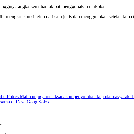
tingginya angka kematian akibat menggunakan narkoba.
ih, mengkonsumsi lebih dari satu jenis dan menggunakan setelah lama 
oba Polres Malinau juga melaksanakan penyuluhan kepada masyarakat 
ersama di Desa Gong Solok
*