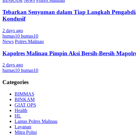
BINKAM
News
Polres Malinau
Tebarkan Senyuman dalam Tiap Langkah Pengabdian
Kondusif
2 days ago
humas10 humas10
News
Polres Malinau
Kapolres Malinau Pimpin Aksi Bersih-Bersih Mapolr
2 days ago
humas10 humas10
Categories
BIMMAS
BINKAM
GIAT OPS
Health
HL
Lantas Polres Malinau
Layanan
Mitra Polisi