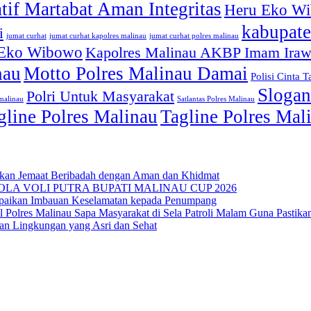
atif Martabat Aman Integritas
Heru Eko W
kabupate
i
jumat curhat kapolres malinau
jumat curhat polres malinau
jumat curhat
 Eko Wibowo
Kapolres Malinau AKBP Imam Ira
nau
Motto Polres Malinau Damai
Polisi Cinta T
Slogan
Polri Untuk Masyarakat
smalinau
Satlantas Polres Malinau
gline Polres Malinau
Tagline Polres Ma
ikan Jemaat Beribadah dengan Aman dan Khidmat
LA VOLI PUTRA BUPATI MALINAU CUP 2026
Sampaikan Imbauan Keselamatan kepada Penumpang
 Polres Malinau Sapa Masyarakat di Sela Patroli Malam Guna Pasti
kan Lingkungan yang Asri dan Sehat