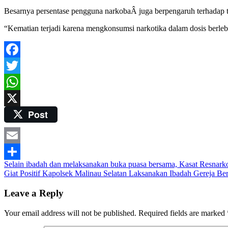
Besarnya persentase pengguna narkobaÂ juga berpengaruh terhadap 
“Kematian terjadi karena mengkonsumsi narkotika dalam dosis berleb
Facebook
Twitter
WhatsApp
Post
X
Email
Post
Selain ibadah dan melaksanakan buka puasa bersama, Kasat Resnark
Share
Giat Positif Kapolsek Malinau Selatan Laksanakan Ibadah Gereja B
navigation
Leave a Reply
Your email address will not be published.
Required fields are marked