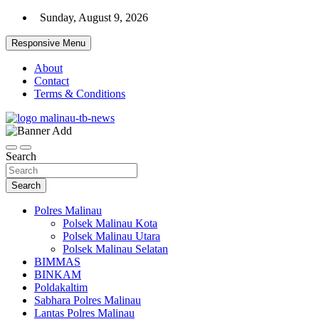
Skip
Sunday, August 9, 2026
to
content
Responsive Menu
About
Contact
Terms & Conditions
Beranda Warta Bhayangkara
Pelangiresmalinau.com
Search
Search
Polres Malinau
Polsek Malinau Kota
Polsek Malinau Utara
Polsek Malinau Selatan
BIMMAS
BINKAM
Poldakaltim
Sabhara Polres Malinau
Lantas Polres Malinau