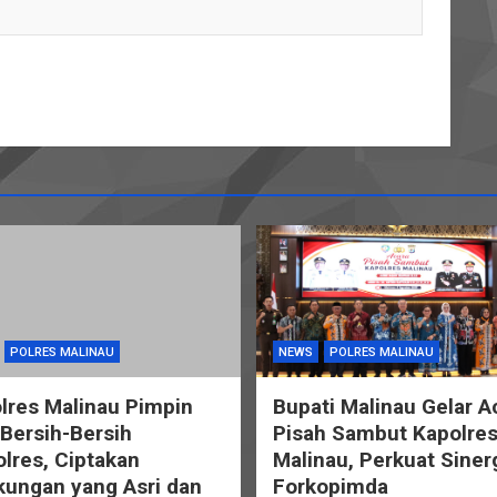
POLRES MALINAU
NEWS
POLRES MALINAU
lres Malinau Pimpin
Bupati Malinau Gelar A
 Bersih-Bersih
Pisah Sambut Kapolre
lres, Ciptakan
Malinau, Perkuat Siner
kungan yang Asri dan
Forkopimda