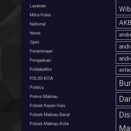
Layanan
Wi
Mitra Polisi
AKB
National
News
andr
Opini
andr
Penerimaan
andr
Pengaduan
Poldakaltim
astac
POLISI KITA
Bum
Politics
Polres Malinau
Da
Polsek Kayan Hulu
Dis
Polsek Malinau Barat
Polsek Malinau Kota
Ma