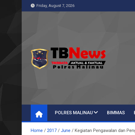
Skip
Friday, August 7, 2026
to
content
Pelangiresmalinau
Beranda Warta Bhayangkara
POLRES MALINAU
BIMMAS
Home
2017
June
Kegiatan Pengawalan dan Pe