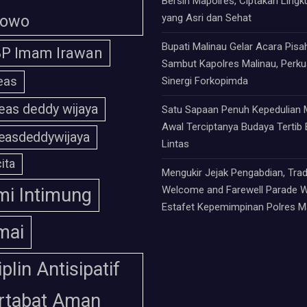
Bersih Mapolres, Ciptakan Ling
bowo
yang Asri dan Sehat
Bupati Malinau Gelar Acara Pisa
P Imam Irawan
Sambut Kapolres Malinau, Perku
eas
Sinergi Forkopimda
eas deddy wijaya
Satu Sapaan Penuh Kepedulian 
Awal Terciptanya Budaya Tertib 
easdeddywijaya
Lintas
ita
Mengukir Jejak Pengabdian, Trad
Welcome and Farewell Parade W
i Intimung
Estafet Kepemimpinan Polres M
mai
iplin Antisipatif
rtabat Aman