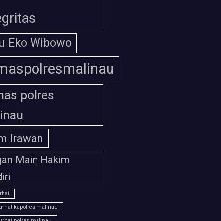
egritas
u Eko Wibowo
maspolresmalinau
as polres
inau
m Irawan
gan Main Hakim
iri
rhat
urhat kapolres malinau
urhat polres malinau