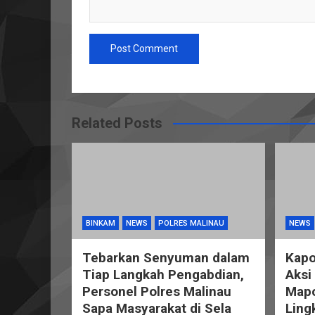
Related Posts
BINKAM
NEWS
POLRES MALINAU
NEWS
Tebarkan Senyuman dalam
Kapo
Tiap Langkah Pengabdian,
Aksi
Personel Polres Malinau
Mapo
Sapa Masyarakat di Sela
Ling