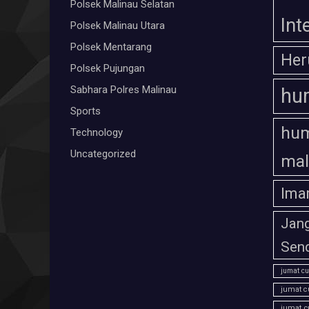
Polsek Malinau Selatan
Int
Polsek Malinau Utara
Polsek Mentarang
Her
Polsek Pujungan
Sabhara Polres Malinau
hu
Sports
hum
Technology
Uncategorized
mal
Ima
Jan
Send
jumat cu
jumat c
jumat c