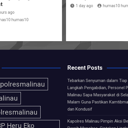
t
1 day ago
humas10 hu
ours ago
mas10 humas10
Recent Posts
Tebarkan Senyuman dalam Tiap
polresmalinau
Langkah Pengabdian, Personel P
Malinau Sapa Masyarakat di Sela
linau
Malam Guna Pastikan Kamtibm
dan Kondusif
lresmalinau
Kapolres Malinau Pimpin Aksi Be
P Heru Eko