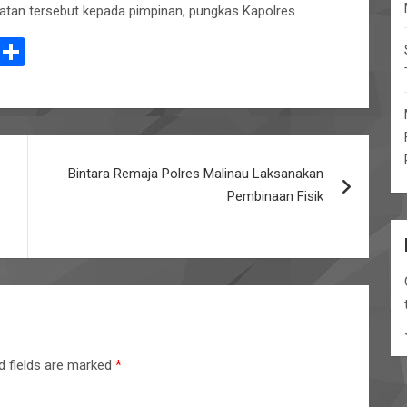
iatan tersebut kepada pimpinan, pungkas Kapolres.
E
S
m
h
il
ar
e
Bintara Remaja Polres Malinau Laksanakan
Pembinaan Fisik
d fields are marked
*