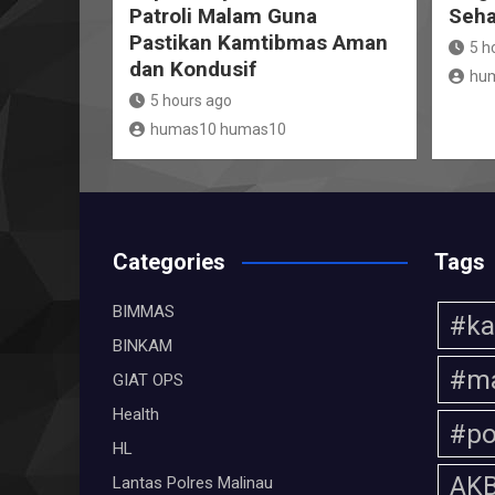
Patroli Malam Guna
Seha
Pastikan Kamtibmas Aman
5 h
dan Kondusif
hu
5 hours ago
humas10 humas10
Categories
Tags
BIMMAS
#ka
BINKAM
#ma
GIAT OPS
Health
#po
HL
AKB
Lantas Polres Malinau