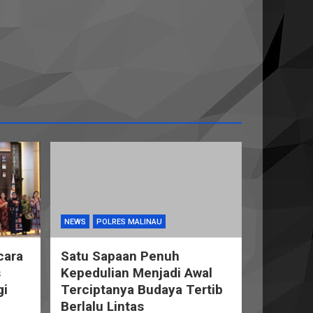
NEWS
POLRES MALINAU
cara
Satu Sapaan Penuh
s
Kepedulian Menjadi Awal
gi
Terciptanya Budaya Tertib
Berlalu Lintas