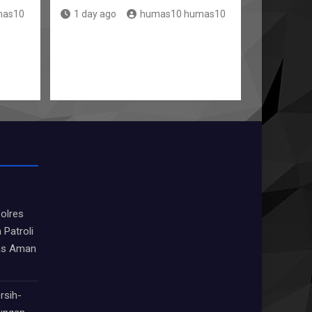
mas10
1 day ago
humas10 humas10
olres
 Patroli
as Aman
rsih-