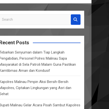
S
e
a
r
c
Recent Posts
h
Tebarkan Senyuman dalam Tiap Langkah
Pengabdian, Personel Polres Malinau Sapa
Masyarakat di Sela Patroli Malam Guna Pastikan
Kamtibmas Aman dan Kondusif
Kapolres Malinau Pimpin Aksi Bersih-Bersih
Mapolres, Ciptakan Lingkungan yang Asri dan
Sehat
Bupati Malinau Gelar Acara Pisah Sambut Kapolres