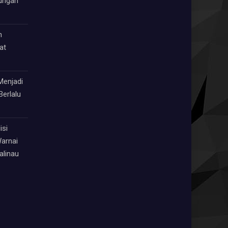
kungan
h
at
Menjadi
Berlalu
isi
arnai
alinau