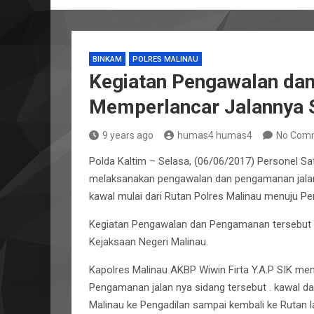
BINKAM
POLRES MALINAU
Kegiatan Pengawalan da
Memperlancar Jalannya 
9 years ago
humas4 humas4
No Com
Polda Kaltim – Selasa, (06/06/2017) Personel Sa
melaksanakan pengawalan dan pengamanan jalanny
kawal mulai dari Rutan Polres Malinau menuju Pe
Kegiatan Pengawalan dan Pengamanan tersebut d
Kejaksaan Negeri Malinau.
Kapolres Malinau AKBP Wiwin Firta Y.A.P SIK m
Pengamanan jalan nya sidang tersebut . kawal dan
Malinau ke Pengadilan sampai kembali ke Rutan la