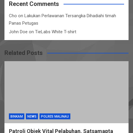
Recent Comments
Cho
on
Lakukan Perlawanan Tersangka Dihadiahi timah
Panas Petugas
John Doe
on
TieLabs White T-shirt
Related Posts
BINKAM
NEWS
POLRES MALINAU
Patroli Objek Vital Pelabuhan, Satsamapta