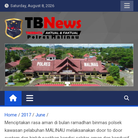
Skip
Saturday, August 8, 2026
to
content
Pelangiresmalinau.com
Beranda Warta Bhayangkara
Home
2017
June
Menciptakan rasa aman di bulan ramadhan binmas polsek
kawasan pelabuhan MALINAU melaksanakan door to door