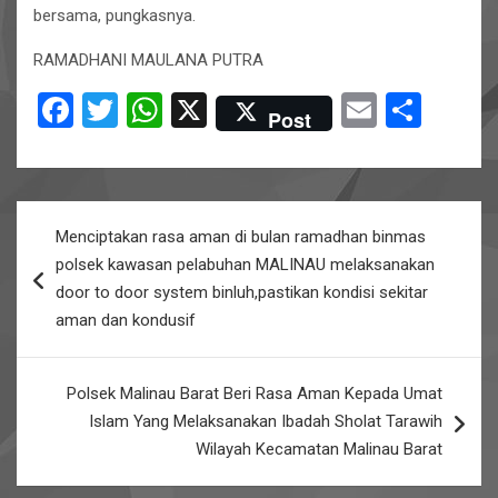
bersama, pungkasnya.
RAMADHANI MAULANA PUTRA
F
T
W
X
E
S
Post
a
wi
h
m
h
ce
tt
at
ail
ar
b
er
s
e
Post
Menciptakan rasa aman di bulan ramadhan binmas
o
A
navigation
polsek kawasan pelabuhan MALINAU melaksanakan
o
p
door to door system binluh,pastikan kondisi sekitar
k
p
aman dan kondusif
Polsek Malinau Barat Beri Rasa Aman Kepada Umat
Islam Yang Melaksanakan Ibadah Sholat Tarawih
Wilayah Kecamatan Malinau Barat