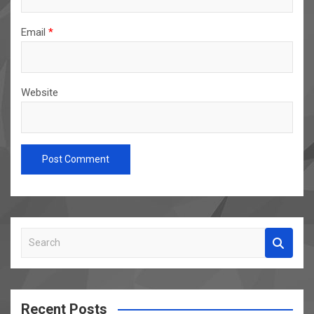
Email
*
Website
S
e
a
r
c
Recent Posts