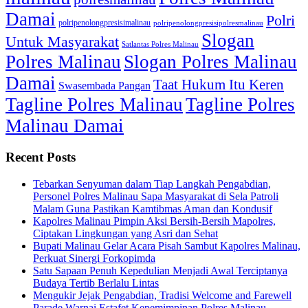
Damai
Polri
polripenolongpresisimalinau
polripenolongpresisipolresmalinau
Slogan
Untuk Masyarakat
Satlantas Polres Malinau
Polres Malinau
Slogan Polres Malinau
Damai
Taat Hukum Itu Keren
Swasembada Pangan
Tagline Polres Malinau
Tagline Polres
Malinau Damai
Recent Posts
Tebarkan Senyuman dalam Tiap Langkah Pengabdian,
Personel Polres Malinau Sapa Masyarakat di Sela Patroli
Malam Guna Pastikan Kamtibmas Aman dan Kondusif
Kapolres Malinau Pimpin Aksi Bersih-Bersih Mapolres,
Ciptakan Lingkungan yang Asri dan Sehat
Bupati Malinau Gelar Acara Pisah Sambut Kapolres Malinau,
Perkuat Sinergi Forkopimda
Satu Sapaan Penuh Kepedulian Menjadi Awal Terciptanya
Budaya Tertib Berlalu Lintas
Mengukir Jejak Pengabdian, Tradisi Welcome and Farewell
Parade Warnai Estafet Kepemimpinan Polres Malinau