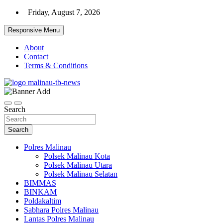
Skip
Friday, August 7, 2026
to
content
Responsive Menu
About
Contact
Terms & Conditions
Beranda Warta Bhayangkara
Pelangiresmalinau.com
Search
Search
Polres Malinau
Polsek Malinau Kota
Polsek Malinau Utara
Polsek Malinau Selatan
BIMMAS
BINKAM
Poldakaltim
Sabhara Polres Malinau
Lantas Polres Malinau