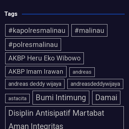
Tags
#kapolresmalinau
#malinau
#polresmalinau
AKBP Heru Eko Wibowo
AKBP Imam Irawan
andreas
andreas deddy wijaya
andreasdeddywijaya
Bumi Intimung
Damai
astacita
Disiplin Antisipatif Martabat
Aman Integritas