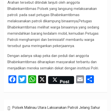
Arahan tersebut ditindak lanjuti oleh anggota
Bhabinkamtibmas Polsek yang langsung melaksanakan
patroli. pada saat petugas Bhabinkamtibmas
melaksanakan patroli dikampung binaannya,Petugas
Bhabinkamtibmas melihat warga binaannya yang sedang
memindahkan barang kedalam mobil, kemudian Petugas
Patroli menghampiri dan berinisiatif membantu warga
tersebut guna meringankan pekerjaannya.
Dengan adanya sikap peka dan peduli dari anggota
Bhabinkamtibmas diharapkan masyarakat terbantu dan
menjadikan mereka semakin dekat dengan institusi Polri.
F
T
W
X
E
S
Post
a
wi
h
m
h
ce
tt
at
ail
ar
b
er
s
e
Post
Polsek Malinau Utara Laksanakan Patroli Jelang Sahur