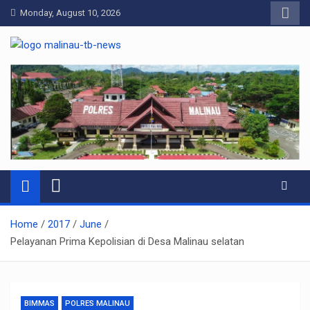
Skip
Monday, August 10, 2026
to
content
Pelangiresmalinau.com
Beranda Warta Bhayangkara
Home
2017
June
Pelayanan Prima Kepolisian di Desa Malinau selatan
BIMMAS
POLRES MALINAU