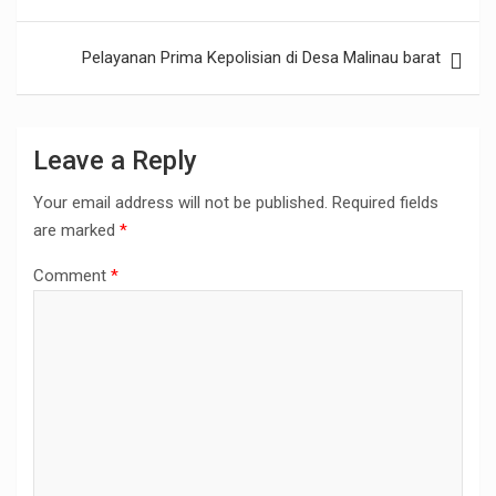
o
A
navigation
o
p
Pelayanan Prima Kepolisian di Desa Malinau barat
k
p
Leave a Reply
Your email address will not be published.
Required fields
are marked
*
Comment
*