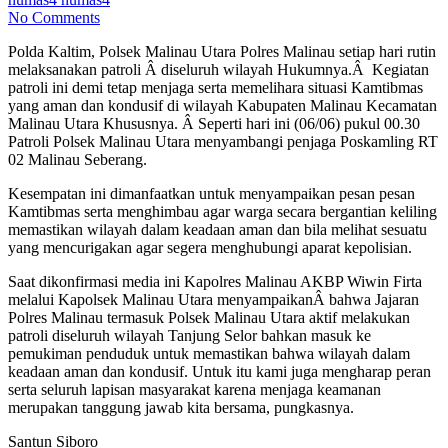
No Comments
Polda Kaltim, Polsek Malinau Utara Polres Malinau setiap hari rutin
melaksanakan patroli Â diseluruh wilayah Hukumnya.Â Kegiatan
patroli ini demi tetap menjaga serta memelihara situasi Kamtibmas
yang aman dan kondusif di wilayah Kabupaten Malinau Kecamatan
Malinau Utara Khususnya. Â Seperti hari ini (06/06) pukul 00.30
Patroli Polsek Malinau Utara menyambangi penjaga Poskamling RT
02 Malinau Seberang.
Kesempatan ini dimanfaatkan untuk menyampaikan pesan pesan
Kamtibmas serta menghimbau agar warga secara bergantian keliling
memastikan wilayah dalam keadaan aman dan bila melihat sesuatu
yang mencurigakan agar segera menghubungi aparat kepolisian.
Saat dikonfirmasi media ini Kapolres Malinau AKBP Wiwin Firta
melalui Kapolsek Malinau Utara menyampaikanÂ bahwa Jajaran
Polres Malinau termasuk Polsek Malinau Utara aktif melakukan
patroli diseluruh wilayah Tanjung Selor bahkan masuk ke
pemukiman penduduk untuk memastikan bahwa wilayah dalam
keadaan aman dan kondusif. Untuk itu kami juga mengharap peran
serta seluruh lapisan masyarakat karena menjaga keamanan
merupakan tanggung jawab kita bersama, pungkasnya.
Santun Siboro