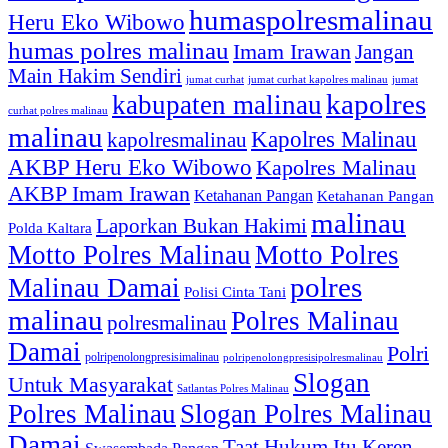
humaspolresmalinau
Heru Eko Wibowo
humas polres malinau
Imam Irawan
Jangan
Main Hakim Sendiri
jumat curhat kapolres malinau
jumat
jumat curhat
kapolres
kabupaten malinau
curhat polres malinau
malinau
Kapolres Malinau
kapolresmalinau
AKBP Heru Eko Wibowo
Kapolres Malinau
AKBP Imam Irawan
Ketahanan Pangan
Ketahanan Pangan
malinau
Laporkan Bukan Hakimi
Polda Kaltara
Motto Polres Malinau
Motto Polres
polres
Malinau Damai
Polisi Cinta Tani
malinau
Polres Malinau
polresmalinau
Damai
Polri
polripenolongpresisimalinau
polripenolongpresisipolresmalinau
Slogan
Untuk Masyarakat
Satlantas Polres Malinau
Polres Malinau
Slogan Polres Malinau
Damai
Taat Hukum Itu Keren