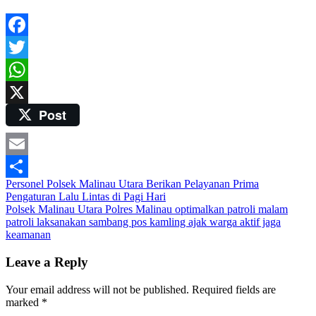
Facebook
Twitter
WhatsApp
Post
X
Email
Post
Personel Polsek Malinau Utara Berikan Pelayanan Prima
Share
Pengaturan Lalu Lintas di Pagi Hari
navigation
Polsek Malinau Utara Polres Malinau optimalkan patroli malam
patroli laksanakan sambang pos kamling ajak warga aktif jaga
keamanan
Leave a Reply
Your email address will not be published.
Required fields are
marked
*