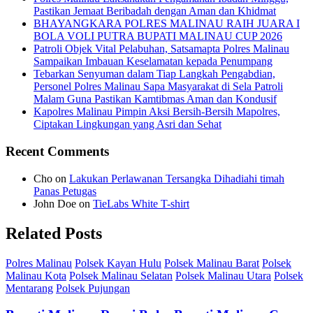
Pastikan Jemaat Beribadah dengan Aman dan Khidmat
BHAYANGKARA POLRES MALINAU RAIH JUARA I
BOLA VOLI PUTRA BUPATI MALINAU CUP 2026
Patroli Objek Vital Pelabuhan, Satsamapta Polres Malinau
Sampaikan Imbauan Keselamatan kepada Penumpang
Tebarkan Senyuman dalam Tiap Langkah Pengabdian,
Personel Polres Malinau Sapa Masyarakat di Sela Patroli
Malam Guna Pastikan Kamtibmas Aman dan Kondusif
Kapolres Malinau Pimpin Aksi Bersih-Bersih Mapolres,
Ciptakan Lingkungan yang Asri dan Sehat
Recent Comments
Cho
on
Lakukan Perlawanan Tersangka Dihadiahi timah
Panas Petugas
John Doe
on
TieLabs White T-shirt
Related Posts
Polres Malinau
Polsek Kayan Hulu
Polsek Malinau Barat
Polsek
Malinau Kota
Polsek Malinau Selatan
Polsek Malinau Utara
Polsek
Mentarang
Polsek Pujungan