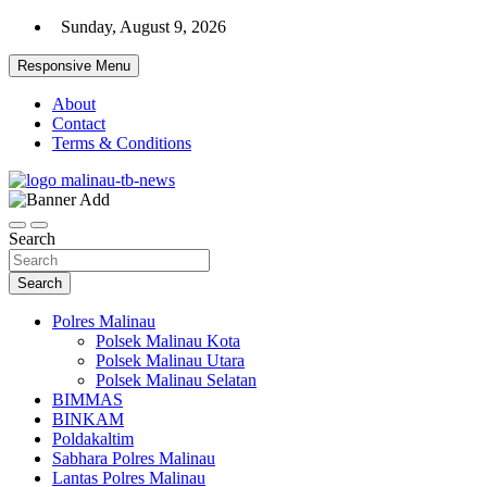
Skip
Sunday, August 9, 2026
to
content
Responsive Menu
About
Contact
Terms & Conditions
Beranda Warta Bhayangkara
Pelangiresmalinau.com
Search
Search
Polres Malinau
Polsek Malinau Kota
Polsek Malinau Utara
Polsek Malinau Selatan
BIMMAS
BINKAM
Poldakaltim
Sabhara Polres Malinau
Lantas Polres Malinau