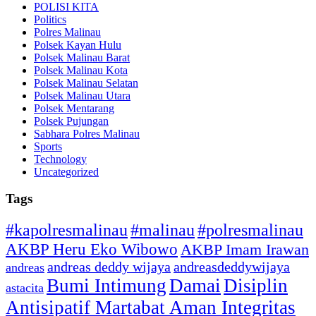
POLISI KITA
Politics
Polres Malinau
Polsek Kayan Hulu
Polsek Malinau Barat
Polsek Malinau Kota
Polsek Malinau Selatan
Polsek Malinau Utara
Polsek Mentarang
Polsek Pujungan
Sabhara Polres Malinau
Sports
Technology
Uncategorized
Tags
#kapolresmalinau
#malinau
#polresmalinau
AKBP Heru Eko Wibowo
AKBP Imam Irawan
andreas deddy wijaya
andreasdeddywijaya
andreas
Bumi Intimung
Damai
Disiplin
astacita
Antisipatif Martabat Aman Integritas