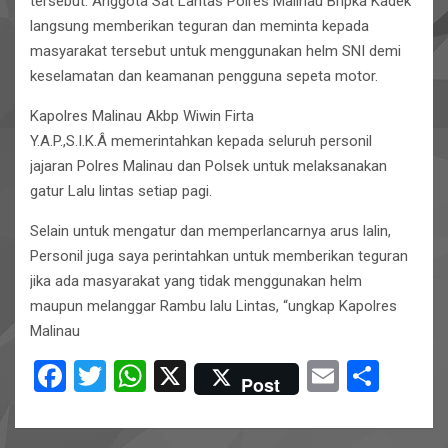
tersebut. Anggota Sat Lantas Polres Malinau Bripka Kadek
langsung memberikan teguran dan meminta kepada
masyarakat tersebut untuk menggunakan helm SNI demi
keselamatan dan keamanan pengguna sepeta motor.
Kapolres Malinau Akbp Wiwin Firta
Y.A.P.,S.I.K.Â memerintahkan kepada seluruh personil
jajaran Polres Malinau dan Polsek untuk melaksanakan
gatur Lalu lintas setiap pagi.
Selain untuk mengatur dan memperlancarnya arus lalin,
Personil juga saya perintahkan untuk memberikan teguran
jika ada masyarakat yang tidak menggunakan helm
maupun melanggar Rambu lalu Lintas, “ungkap Kapolres
Malinau
F
T
W
X
E
S
Post
a
wi
h
m
h
ce
tt
at
ail
ar