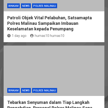
BINKAM
NEWS
POLRES MALINAU
Patroli Objek Vital Pelabuhan, Satsamapta
Polres Malinau Sampaikan Imbauan
Keselamatan kepada Penumpang
1 day ago
humas10 humas10
BINKAM
NEWS
POLRES MALINAU
Tebarkan Senyuman dalam Tiap Langkah
Pengabdian, Personel Polres Malinau Sapa