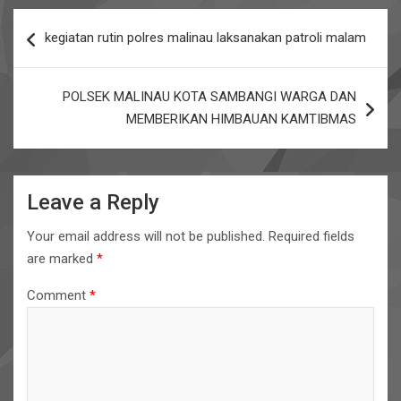
b
er
s
e
Post
kegiatan rutin polres malinau laksanakan patroli malam
o
A
navigation
o
p
POLSEK MALINAU KOTA SAMBANGI WARGA DAN
k
p
MEMBERIKAN HIMBAUAN KAMTIBMAS
Leave a Reply
Your email address will not be published.
Required fields
are marked
*
Comment
*