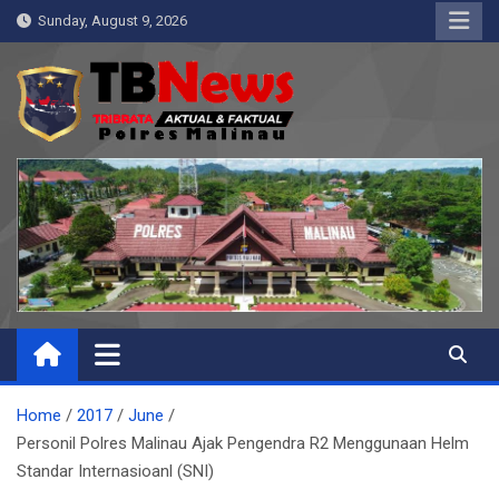
Skip
Sunday, August 9, 2026
to
content
Pelangiresmalinau.com
Beranda Warta Bhayangkara
Home
2017
June
Personil Polres Malinau Ajak Pengendra R2 Menggunaan Helm
Standar Internasioanl (SNI)