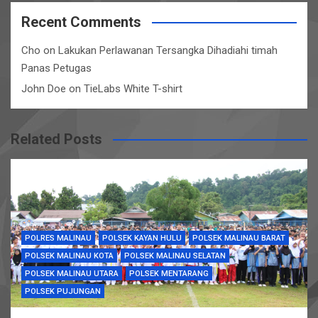
Recent Comments
Cho
on
Lakukan Perlawanan Tersangka Dihadiahi timah
Panas Petugas
John Doe
on
TieLabs White T-shirt
Related Posts
POLRES MALINAU
POLSEK KAYAN HULU
POLSEK MALINAU BARAT
POLSEK MALINAU KOTA
POLSEK MALINAU SELATAN
POLSEK MALINAU UTARA
POLSEK MENTARANG
POLSEK PUJUNGAN