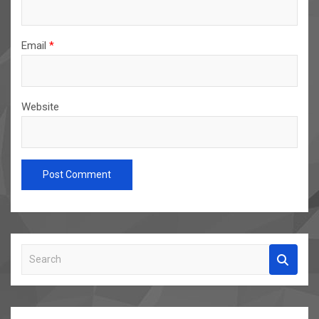
Email
*
Website
S
e
a
r