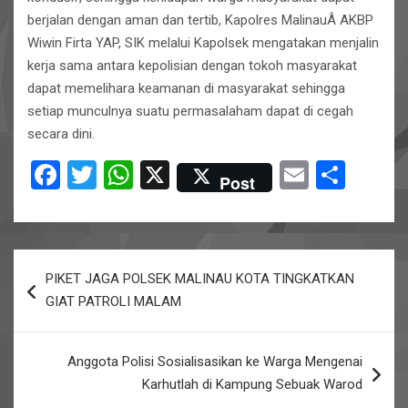
berjalan dengan aman dan tertib, Kapolres MalinauÂ AKBP
Wiwin Firta YAP, SIK melalui Kapolsek mengatakan menjalin
kerja sama antara kepolisian dengan tokoh masyarakat
dapat memelihara keamanan di masyarakat sehingga
setiap munculnya suatu permasalaham dapat di cegah
secara dini.
F
T
W
X
E
S
Post
a
wi
h
m
h
ce
tt
at
ail
ar
b
er
s
e
Post
PIKET JAGA POLSEK MALINAU KOTA TINGKATKAN
o
A
navigation
GIAT PATROLI MALAM
o
p
k
p
Anggota Polisi Sosialisasikan ke Warga Mengenai
Karhutlah di Kampung Sebuak Warod