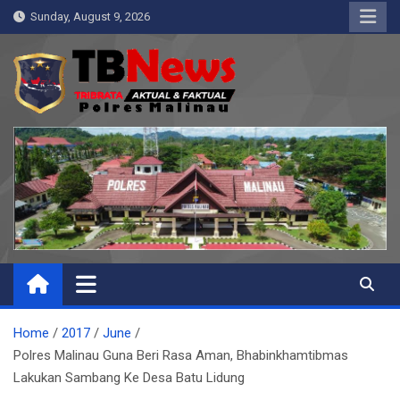
Skip
Sunday, August 9, 2026
to
content
Pelangiresmalinau.com
Beranda Warta Bhayangkara
Home
2017
June
Polres Malinau Guna Beri Rasa Aman, Bhabinkhamtibmas
Lakukan Sambang Ke Desa Batu Lidung