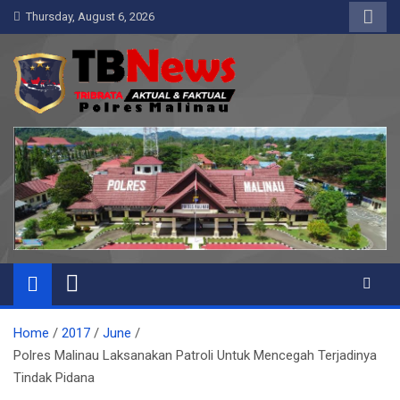
Skip
Thursday, August 6, 2026
to
content
Pelangiresmalinau.com
Beranda Warta Bhayangkara
Home
2017
June
Polres Malinau Laksanakan Patroli Untuk Mencegah Terjadinya
Tindak Pidana