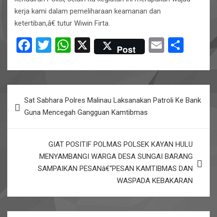
kerja kami dalam pemeliharaan keamanan dan
ketertiban,â€ tutur Wiwin Firta.
F
T
W
X
E
S
Post
a
wi
h
m
h
ce
tt
at
ail
ar
b
er
s
e
Post
Sat Sabhara Polres Malinau Laksanakan Patroli Ke Bank
o
A
navigation
Guna Mencegah Gangguan Kamtibmas
o
p
k
p
GIAT POSITIF POLMAS POLSEK KAYAN HULU
MENYAMBANGI WARGA DESA SUNGAI BARANG
SAMPAIKAN PESANâ€“PESAN KAMTIBMAS DAN
WASPADA KEBAKARAN