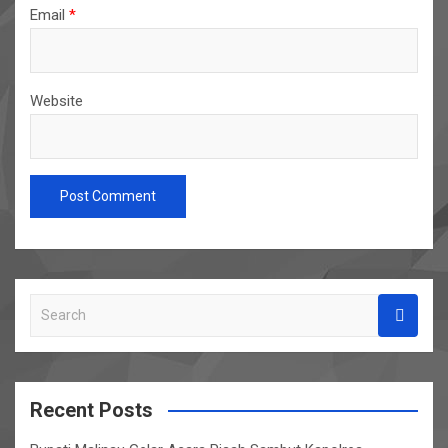
Email
*
Website
S
e
a
r
c
Recent Posts
h