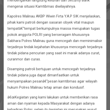
mendengarkan langsung keluhan dari Security Bank
mengenai situasi Kamtibmas diwilayahnya.
Kapolres Malinau AKBP Wiwin Firta Y.A.P SIK menjelaskan,
pihak kami patroli dengan sasaran obyek vital maupun
tempatâ€“tempat berkumpulnya massa merupakan tugas
pokok anggota POLRI yang berseragam khususnya
Sabhara Polres Malinau guna mencegah dan meminimalisir
terjadinya tindak kejahatan khususnya mencegah terjadinya
tindak pidana pencurian yang saat ini marak adanya curat,
curanmor dan curas.
Disamping patroli bertujuan untuk mencegah terjadinya
tindak pidana juga dapat dimanfaatkan untuk
menyampaikan pesanâ€“pesan kamtibmas agar wilayah
hukum Polres Malinau tetap aman dan kondusif.
â€œKegiatan yang kami lakukan untuk memberikan rasa
aman dan nyaman kepada Masyarakat dengan adanya
kehadiran Polisi, selain itu kegiatan ini merupakan wujud