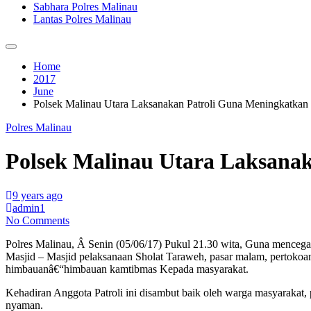
Sabhara Polres Malinau
Lantas Polres Malinau
Home
2017
June
Polsek Malinau Utara Laksanakan Patroli Guna Meningkatka
Polres Malinau
Polsek Malinau Utara Laksana
9 years ago
admin1
No Comments
Polres Malinau, Â Senin (05/06/17) Pukul 21.30 wita, Guna mencega
Masjid – Masjid pelaksanaan Sholat Taraweh, pasar malam, pertokoan
himbauanâ€“himbauan kamtibmas Kepada masyarakat.
Kehadiran Anggota Patroli ini disambut baik oleh warga masyarakat
nyaman.