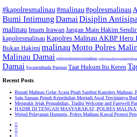
#kapolresmalinau
#malinau
#polresmalinau
A
Bumi Intimung
Damai
Disiplin Antisip
malinau
Imam Irawan
Jangan Main Hakim Sendir
Kapolres Malinau AKBP Heru
kapolresmalinau
malinau
Motto Polres Mali
Bukan Hakimi
Malinau Damai
polripenolongpresisimalinau
polripenolongpresisipolre
Damai
Ta
Taat Hukum Itu Keren
Swasembada Pangan
Recent Posts
Bupati Malinau Gelar Acara Pisah Sambut Kapolres Malinau, 
Satu Sapaan Penuh Kepedulian Menjadi Awal Terciptanya Buda
Mengukir Jejak Pengabdian, Tradisi Welcome and Farewell Pa
HADIR DI TENGAH MASYARAKAT, POLRES MALIN
Wujud Pelayanan Humanis, Polres Malinau Kawal Prosesi Pe