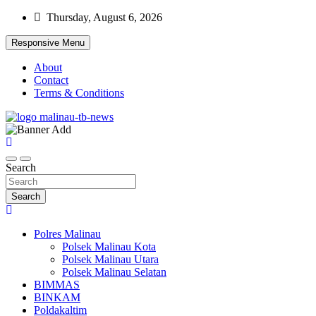
Skip
Thursday, August 6, 2026
to
content
Responsive Menu
About
Contact
Terms & Conditions
Beranda Warta Bhayangkara
Pelangiresmalinau.com
Search
Search
Polres Malinau
Polsek Malinau Kota
Polsek Malinau Utara
Polsek Malinau Selatan
BIMMAS
BINKAM
Poldakaltim