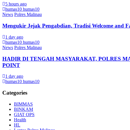
5 hours ago
humas10 humas10
News
Polres Malinau
Mengukir Jejak Pengabdian, Tradisi Welcome and F
1 day ago
humas10 humas10
News
Polres Malinau
HADIR DI TENGAH MASYARAKAT, POLRES M
POINT
1 day ago
humas10 humas10
Categories
BIMMAS
BINKAM
GIAT OPS
Health
HL