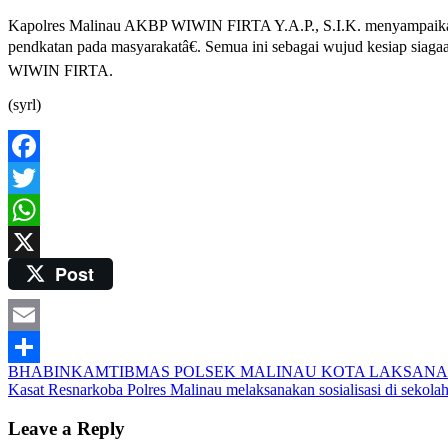
Kapolres Malinau AKBP WIWIN FIRTA Y.A.P., S.I.K. menyampaikan keg
pendkatan pada masyarakatâ€. Semua ini sebagai wujud kesiap siagaan
WIWIN FIRTA.
(syrl)
Facebook
Twitter
WhatsApp
Post
X
Email
Post
BHABINKAMTIBMAS POLSEK MALINAU KOTA LAKSANA
Share
Kasat Resnarkoba Polres Malinau melaksanakan sosialisasi di sekol
navigation
Leave a Reply