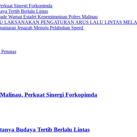
Perkuat Sinergi Forkopimda
ya Tertib Berlalu Lintas
rade Warnai Estafet Kepemimpinan Polres Malinau
AU LAKSANAKAN PENGATURAN ARUS LALU LINTAS MELA
ngantaran Jenazah Menuju Pelabuhan Speed
 Petugas
 Malinau, Perkuat Sinergi Forkopimda
anya Budaya Tertib Berlalu Lintas