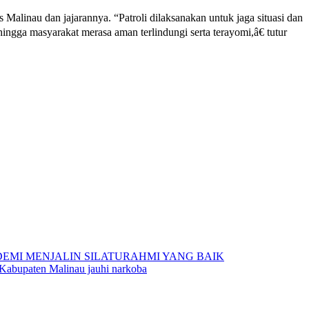
linau dan jajarannya. “Patroli dilaksanakan untuk jaga situasi dan
ingga masyarakat merasa aman terlindungi serta terayomi,â€ tutur
MI MENJALIN SILATURAHMI YANG BAIK
 Kabupaten Malinau jauhi narkoba