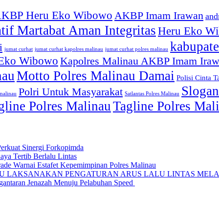
KBP Heru Eko Wibowo
AKBP Imam Irawan
and
atif Martabat Aman Integritas
Heru Eko W
kabupate
i
jumat curhat kapolres malinau
jumat curhat polres malinau
jumat curhat
 Eko Wibowo
Kapolres Malinau AKBP Imam Ira
nau
Motto Polres Malinau Damai
Polisi Cinta T
Slogan
Polri Untuk Masyarakat
smalinau
Satlantas Polres Malinau
gline Polres Malinau
Tagline Polres Ma
Perkuat Sinergi Forkopimda
ya Tertib Berlalu Lintas
rade Warnai Estafet Kepemimpinan Polres Malinau
AU LAKSANAKAN PENGATURAN ARUS LALU LINTAS MELA
ngantaran Jenazah Menuju Pelabuhan Speed