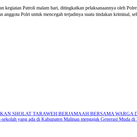
iatan Patroli malam hari, ditingkatkan pelaksanaannya oleh Polres Ma
 anggota Polri untuk mencegah terjadinya suatu tindakan kriminal, seh
KAN SHOLAT TARAWEH BERJAMAAH BERSAMA WARGA DE
ah-sekolah yang ada di Kabupaten Malinau mengajak Generasi Muda di