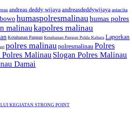
andreas deddy wijaya
andreasdeddywijaya
reas
astacita
humaspolresmalinau
humas polres
ibowo
kapolres malinau
n malinau
wan
Laporkan
Ketahanan Pangan
Ketahanan Pangan Polda Kaltara
polres malinau
Polres
polresmalinau
ani
 Polres Malinau
Slogan Polres Malinau
linau Damai
LUI KEGIATAN STRONG POINT