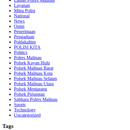
Lantas Polres Malinau
Layanan
Mitra Polisi
National
News
Opini
Penerimaan
Pengaduan
Poldakaltim
POLISI KITA
Politics
Polres Malinau
Polsek Kayan Hulu
Polsek Malinau Barat
Polsek Malinau Kota
Polsek Malinau Selatan
Polsek Malinau Utara
Polsek Mentarang
Polsek Pujungan
Sabhara Polres Malinau
Sports
Technology
Uncategorized
Tags