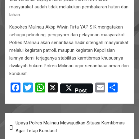
masyarakat sudah tidak melakukan pembakaran hutan dan
lahan.
Kapolres Malinau Akbp Wiwin Firta YAP SIK mengatakan
sebagai pelindung, pengayom dan pelayanan masyarakat
Polres Malinau akan senantiasa hadir ditengah masyarakat
melalui kegiatan patroli, maupun kegiatan Kepolisian
lainnya demi terjaganya stabilitas kamtibmas khususnya
diwilayah hukum Polres Malinau agar senantiasa aman dan
kondusif.
F
T
W
X
E
S
Post
a
wi
h
m
h
ce
tt
at
ail
ar
b
er
s
e
Post
Upaya Polres Malinau Mewujudkan Situasi Kamtibmas
o
A
navigation
Agar Tetap Kondusif
o
p