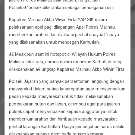
jajaran Polres Malinau baik satuan, fungsi, dan
Polsekâ€“polsek dikerahkan sebagai pencegahan dini.
Kapolres Malinau Akbp Wiwin Firta YAP SIK dalam
pelaksanaan apel pagi dilapangan Apel Polres Malinau
memberikan arahan dan evaluasi perihal upayaâ€“upaya
yang dilaksanakan untuk mencegah Karhutlah.
â€ Meskipun saat ini hotspot di Wilayah Hukum Polres
Malinau tidak ada, namun dalam menekan Karhutlah tetap
dilaksanakan â€ ungkap Kapolres Malinau Akbp Wiwin Firta
Polsek Jajaran yang banyak bersentuhan langsung dengan
masyarakat dalam setiap kesempatan agar menyampaikan
pesan kepada masyarakat untuk tidak melaksanakan
pembakaran hutan dan lahan, dihimbau agar para jajaran
polsek dapat menyampaikan kepada anggotanya untuk
memberikan arahan dan himbauan kepada masyarakat
perihal larangan Karhutlah. Upaya pencegahan harus selalu
dilaksanakan supaya nanti pada musim kemarau