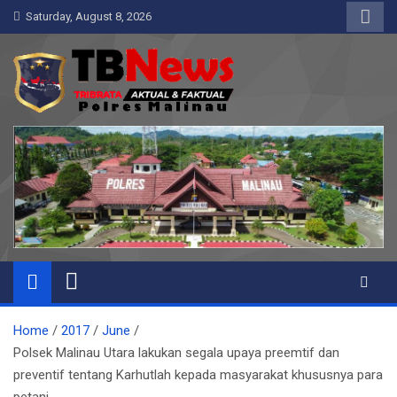
Skip
Saturday, August 8, 2026
to
content
Pelangiresmalinau.com
Beranda Warta Bhayangkara
Home
2017
June
Polsek Malinau Utara lakukan segala upaya preemtif dan
preventif tentang Karhutlah kepada masyarakat khususnya para