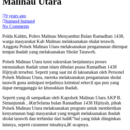
Malinau Utara
9 years ago
humas4 humas4
No Comments
Polda Kaltim, Polres Malinau Menyambut Bulan Ramadhan 1438,
warga masyarakat Kab Malinau melaksanakan shalat terawih.
Anggota Polsek Malinau Utara melaksanakan pengamanan ditempat
tempat ibadah yang melaksanakan Sholat Taraweh.
Polsek Malinau Utara turut sukseskan berjalannya proses
menunaikan ibadah umat islam dibulan puasa Ramadhan 1438
Hijriyah tersebut. Seperti yang saat ini di laksanakan oleh Personel
Polsek Malinau Utara, mereka melaksanakan pengamanan sholat
tarawih guna antisipasi terjadinya kriminal sekecil apa pun yang
dapat mengganggu ke khusukkan ibadah.
Seperti yang di sampaikan oleh Kapolsek Malinau Utara AKP B.
Simanjuntak , â€œSelama bulan Ramadhan 1438 Hijriyah, pihak
Polsek Malinau Utara melaksanakan program untuk memberikan
kenyamanan bagi masyarakat yang tengah melaksanakan ibadah
sholat tarawih dan terhindar dari halâ€“hal yang tidak diinginkan
lainnya, seperti curanmor misalnya,â€ ucapnya.