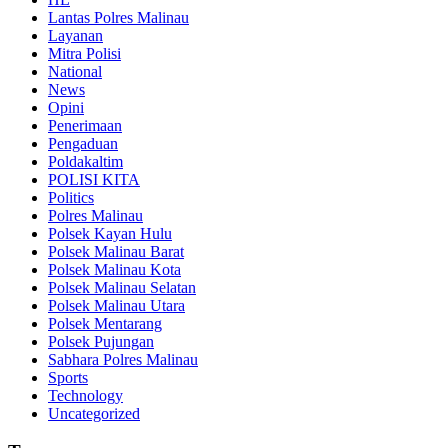
Lantas Polres Malinau
Layanan
Mitra Polisi
National
News
Opini
Penerimaan
Pengaduan
Poldakaltim
POLISI KITA
Politics
Polres Malinau
Polsek Kayan Hulu
Polsek Malinau Barat
Polsek Malinau Kota
Polsek Malinau Selatan
Polsek Malinau Utara
Polsek Mentarang
Polsek Pujungan
Sabhara Polres Malinau
Sports
Technology
Uncategorized