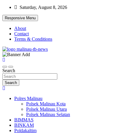
Skip
Saturday, August 8, 2026
to
content
Responsive Menu
About
Contact
Terms & Conditions
Beranda Warta Bhayangkara
Pelangiresmalinau.com
Search
Search
Polres Malinau
Polsek Malinau Kota
Polsek Malinau Utara
Polsek Malinau Selatan
BIMMAS
BINKAM
Poldakaltim