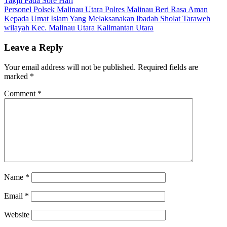
Takjil Pada Sore Hari
navigation
Personel Polsek Malinau Utara Polres Malinau Beri Rasa Aman
Kepada Umat Islam Yang Melaksanakan Ibadah Sholat Taraweh
wilayah Kec. Malinau Utara Kalimantan Utara
Leave a Reply
Your email address will not be published.
Required fields are
marked
*
Comment
*
Name
*
Email
*
Website