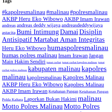
Tags
#kapolresmalinau
#malinau
#polresmalinau
AKBP Heru Eko Wibowo
AKBP Imam Irawan
andreas deddy wijaya
andreasdeddywijaya
andreas
Bumi Intimung
Damai
Disiplin
astacita
Antisipatif Martabat Aman Integritas
humaspolresmalinau
Heru Eko Wibowo
humas polres malinau
Imam Irawan
Jangan
Main Hakim Sendiri
jumat curhat kapolres malinau
jumat
jumat curhat
kapolres
kabupaten malinau
curhat polres malinau
malinau
Kapolres Malinau
kapolresmalinau
AKBP Heru Eko Wibowo
Kapolres Malinau
AKBP Imam Irawan
Ketahanan Pangan
Ketahanan Pangan
malinau
Laporkan Bukan Hakimi
Polda Kaltara
Motto Polres Malinau
Motto Polres