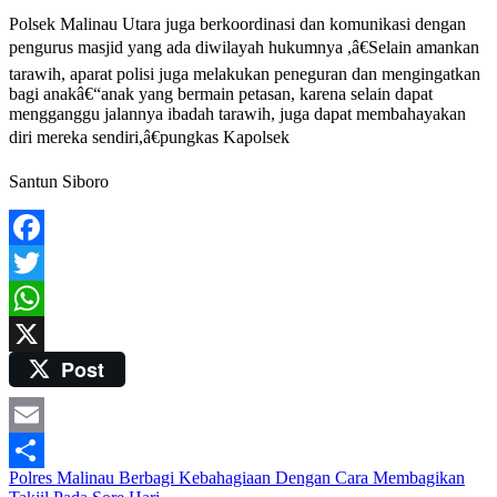
Polsek Malinau Utara juga berkoordinasi dan komunikasi dengan
pengurus masjid yang ada diwilayah hukumnya ,â€Selain amankan
tarawih, aparat polisi juga melakukan peneguran dan mengingatkan
bagi anakâ€“anak yang bermain petasan, karena selain dapat
mengganggu jalannya ibadah tarawih, juga dapat membahayakan
diri mereka sendiri,â€pungkas Kapolsek
Santun Siboro
Facebook
Twitter
WhatsApp
Post
X
Email
Post
Polres Malinau Berbagi Kebahagiaan Dengan Cara Membagikan
Share