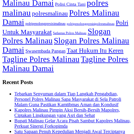
polres
Malinau Damai
Polisi Cinta Tani
malinau
Polres Malinau
polresmalinau
Damai
Polri
polripenolongpresisimalinau
polripenolongpresisipolresmalinau
Slogan
Untuk Masyarakat
Satlantas Polres Malinau
Polres Malinau
Slogan Polres Malinau
Damai
Taat Hukum Itu Keren
Swasembada Pangan
Tagline Polres Malinau
Tagline Polres
Malinau Damai
Recent Posts
Tebarkan Senyuman dalam Tiap Langkah Pengabdian,
Personel Polres Malinau Sapa Masyarakat di Sela Patroli
Malam Guna Pastikan Kamtibmas Aman dan Kondusif
Kapolres Malinau Pimpin Aksi Bersih-Bersih Mapolres,
Ciptakan Lingkungan yang Asri dan Sehat
Bupati Malinau Gelar Acara Pisah Sambut Kapolres Malinau,
Perkuat Sinergi Forkopimda
Satu Sapaan Penuh Kepedulian Menjadi Awal Terciptanya