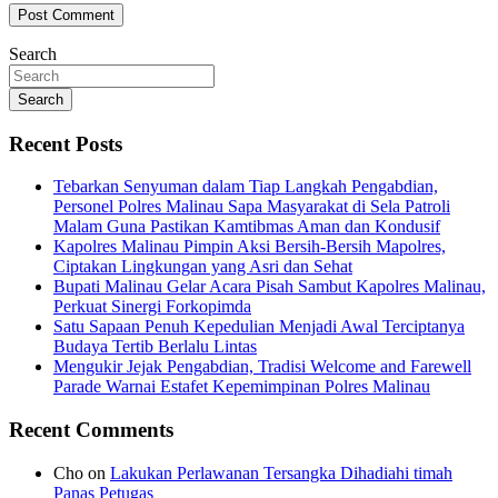
Search
Search
Recent Posts
Tebarkan Senyuman dalam Tiap Langkah Pengabdian,
Personel Polres Malinau Sapa Masyarakat di Sela Patroli
Malam Guna Pastikan Kamtibmas Aman dan Kondusif
Kapolres Malinau Pimpin Aksi Bersih-Bersih Mapolres,
Ciptakan Lingkungan yang Asri dan Sehat
Bupati Malinau Gelar Acara Pisah Sambut Kapolres Malinau,
Perkuat Sinergi Forkopimda
Satu Sapaan Penuh Kepedulian Menjadi Awal Terciptanya
Budaya Tertib Berlalu Lintas
Mengukir Jejak Pengabdian, Tradisi Welcome and Farewell
Parade Warnai Estafet Kepemimpinan Polres Malinau
Recent Comments
Cho
on
Lakukan Perlawanan Tersangka Dihadiahi timah
Panas Petugas