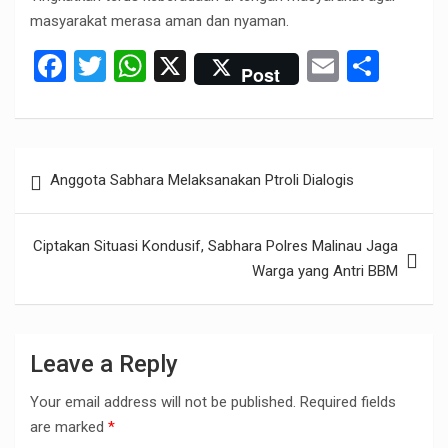
masyarakat merasa aman dan nyaman.
F
T
W
X
E
S
Post
a
wi
h
m
h
ce
tt
at
ail
ar
b
er
s
e
Post
Anggota Sabhara Melaksanakan Ptroli Dialogis
o
A
navigation
o
p
Ciptakan Situasi Kondusif, Sabhara Polres Malinau Jaga
k
p
Warga yang Antri BBM
Leave a Reply
Your email address will not be published.
Required fields
are marked
*