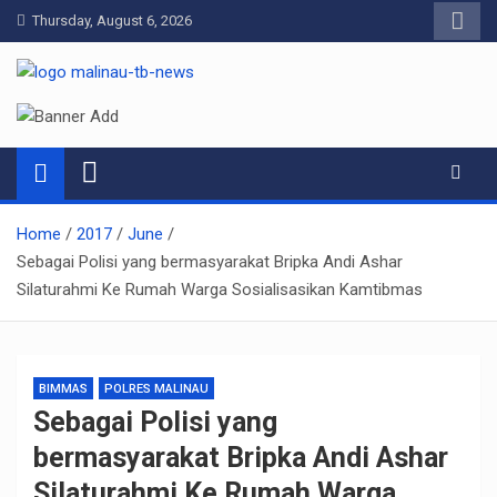
Skip
Thursday, August 6, 2026
to
content
Pelangiresmalinau.com
Beranda Warta Bhayangkara
Home
2017
June
Sebagai Polisi yang bermasyarakat Bripka Andi Ashar
Silaturahmi Ke Rumah Warga Sosialisasikan Kamtibmas
BIMMAS
POLRES MALINAU
Sebagai Polisi yang
bermasyarakat Bripka Andi Ashar
Silaturahmi Ke Rumah Warga