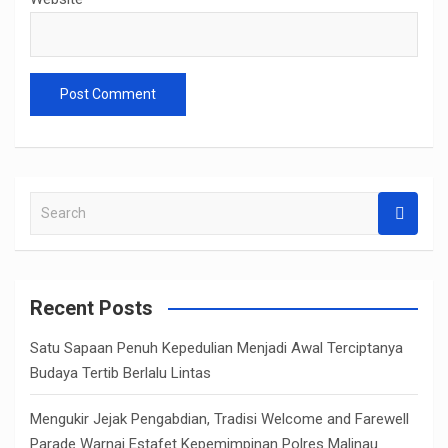
S
e
a
r
c
Recent Posts
h
Satu Sapaan Penuh Kepedulian Menjadi Awal Terciptanya
Budaya Tertib Berlalu Lintas
Mengukir Jejak Pengabdian, Tradisi Welcome and Farewell
Parade Warnai Estafet Kepemimpinan Polres Malinau