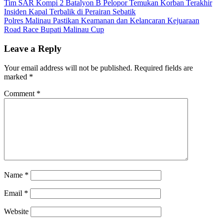
Post
Tim SAR Kompi 2 Batalyon B Pelopor Temukan Korban Terakhir
Insiden Kapal Terbalik di Perairan Sebatik
navigation
Polres Malinau Pastikan Keamanan dan Kelancaran Kejuaraan
Road Race Bupati Malinau Cup
Leave a Reply
Your email address will not be published.
Required fields are
marked
*
Comment
*
Name
*
Email
*
Website