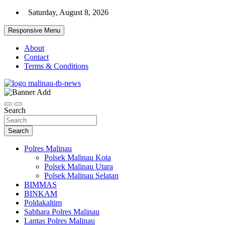
Skip
Saturday, August 8, 2026
to
content
Responsive Menu
About
Contact
Terms & Conditions
Beranda Warta Bhayangkara
Pelangiresmalinau.com
Search
Search
Polres Malinau
Polsek Malinau Kota
Polsek Malinau Utara
Polsek Malinau Selatan
BIMMAS
BINKAM
Poldakaltim
Sabhara Polres Malinau
Lantas Polres Malinau