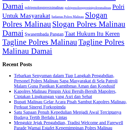
Damai
Polri
polripenolongpresisimalinau
polripenolongpresisipolresmalinau
Slogan
Untuk Masyarakat
Satlantas Polres Malinau
Polres Malinau
Slogan Polres Malinau
Damai
Taat Hukum Itu Keren
Swasembada Pangan
Tagline Polres Malinau
Tagline Polres
Malinau Damai
Recent Posts
Tebarkan Senyuman dalam Tiap Langkah Pengabdian,
Personel Polres Malinau Sapa Masyarakat di Sela Patroli
Malam Guna Pastikan Kamtibmas Aman dan Kondusif
Kapolres Malinau Pimpin Aksi Bersih-Bersih Mapolres,
Ciptakan Lingkungan yang Asri dan Sehat
Bupati Malinau Gelar Acara Pisah Sambut Kapolres Malinau,
Perkuat Sinergi Forkopimda
Satu Sapaan Penuh Kepedulian Menjadi Awal Terciptanya
Budaya Tertib Berlalu Lintas
Mengukir Jejak Pengabdian, Tradisi Welcome and Farewell
Parade Warnai Estafet Kepemimpinan Polres Malinau