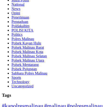
Mitra Polisi
National
News
Opini
Penerimaan
Pengaduan
Poldakaltim
POLISI KITA
Politics
Polres Malinau
Polsek Kayan Hulu
Polsek Malinau Barat
Polsek Malinau Kota
Polsek Malinau Selatan
Polsek Malinau Utara
Polsek Mentarang
Polsek Pujungan
Sabhara Polres Malinau
Sports
Technology
Uncategorized
Tags
#kapolresmalinau
#malinau
#polresmalinau