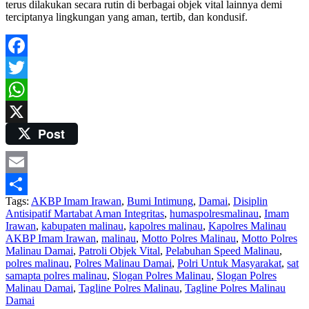
terus dilakukan secara rutin di berbagai objek vital lainnya demi
terciptanya lingkungan yang aman, tertib, dan kondusif.
Facebook
Twitter
WhatsApp
Post
X
Email
Tags:
AKBP Imam Irawan
,
Bumi Intimung
,
Damai
,
Disiplin
Share
Antisipatif Martabat Aman Integritas
,
humaspolresmalinau
,
Imam
Irawan
,
kabupaten malinau
,
kapolres malinau
,
Kapolres Malinau
AKBP Imam Irawan
,
malinau
,
Motto Polres Malinau
,
Motto Polres
Malinau Damai
,
Patroli Objek Vital
,
Pelabuhan Speed Malinau
,
polres malinau
,
Polres Malinau Damai
,
Polri Untuk Masyarakat
,
sat
samapta polres malinau
,
Slogan Polres Malinau
,
Slogan Polres
Malinau Damai
,
Tagline Polres Malinau
,
Tagline Polres Malinau
Damai