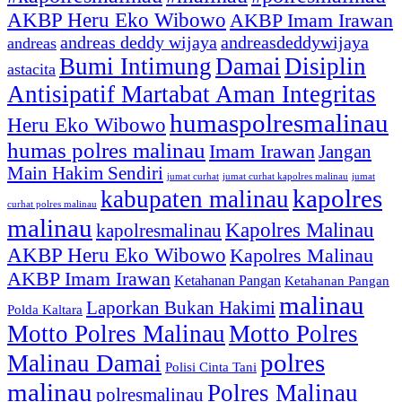
AKBP Heru Eko Wibowo
AKBP Imam Irawan
andreas deddy wijaya
andreasdeddywijaya
andreas
Bumi Intimung
Damai
Disiplin
astacita
Antisipatif Martabat Aman Integritas
humaspolresmalinau
Heru Eko Wibowo
humas polres malinau
Imam Irawan
Jangan
Main Hakim Sendiri
jumat curhat kapolres malinau
jumat
jumat curhat
kapolres
kabupaten malinau
curhat polres malinau
malinau
Kapolres Malinau
kapolresmalinau
AKBP Heru Eko Wibowo
Kapolres Malinau
AKBP Imam Irawan
Ketahanan Pangan
Ketahanan Pangan
malinau
Laporkan Bukan Hakimi
Polda Kaltara
Motto Polres Malinau
Motto Polres
polres
Malinau Damai
Polisi Cinta Tani
malinau
Polres Malinau
polresmalinau