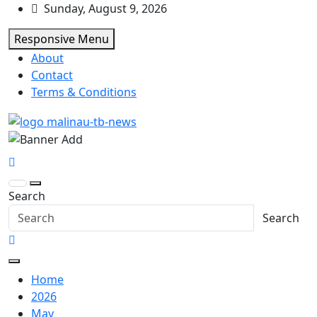
Skip
Sunday, August 9, 2026
to
Responsive Menu
content
About
Contact
Terms & Conditions
Pelangiresmalinau.com
Beranda Warta Bhayangkara
Search
Search
Home
2026
May