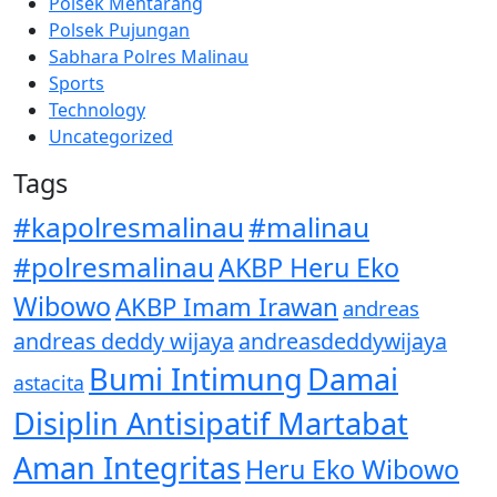
Polsek Mentarang
Polsek Pujungan
Sabhara Polres Malinau
Sports
Technology
Uncategorized
Tags
#kapolresmalinau
#malinau
#polresmalinau
AKBP Heru Eko
Wibowo
AKBP Imam Irawan
andreas
andreas deddy wijaya
andreasdeddywijaya
Bumi Intimung
Damai
astacita
Disiplin Antisipatif Martabat
Aman Integritas
Heru Eko Wibowo