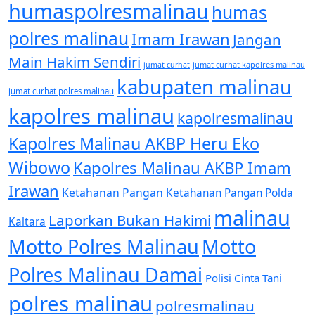
humaspolresmalinau
humas
polres malinau
Imam Irawan
Jangan
Main Hakim Sendiri
jumat curhat kapolres malinau
jumat curhat
kabupaten malinau
jumat curhat polres malinau
kapolres malinau
kapolresmalinau
Kapolres Malinau AKBP Heru Eko
Wibowo
Kapolres Malinau AKBP Imam
Irawan
Ketahanan Pangan
Ketahanan Pangan Polda
malinau
Laporkan Bukan Hakimi
Kaltara
Motto Polres Malinau
Motto
Polres Malinau Damai
Polisi Cinta Tani
polres malinau
polresmalinau