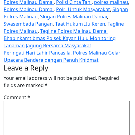
Polres Malinau Damai
,
Polisi Cinta Tani
,
polres malinau
,
Polres Malinau Damai
,
Polri Untuk Masyarakat
,
Slogan
Polres Malinau
,
Slogan Polres Malinau Damai
,
Swasembada Pangan
,
Taat Hukum Itu Keren
,
Tagline
Polres Malinau
,
Tagline Polres Malinau Damai
Post
Bhabinkamtibmas Polsek Kayan Hulu Monitoring
Tanaman Jagung Bersama Masyarakat
navigation
Peringati Hari Lahir Pancasila, Polres Malinau Gelar
Upacara Bendera dengan Penuh Khidmat
Leave a Reply
Your email address will not be published.
Required
fields are marked
*
Comment
*