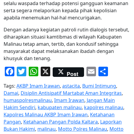
selalu waspada terhadap potensi gangguan keamanan
serta segera melaporkan kepada pihak kepolisian
apabila menemukan hal-hal mencurigakan.
Dengan adanya kegiatan patroli rutin dialogis tersebut,
diharapkan situasi kamtibmas di wilayah Kabupaten
Malinau tetap aman, tertib, dan kondusif sehingga
masyarakat dapat melaksanakan ibadah dengan
khusyuk dan tenang.
Facebook
Twitter
WhatsApp
X
Email
Share
Post
Tags:
AKBP Imam Irawan
,
astacita
,
Bumi Intimung
,
Damai
,
Disiplin Antisipatif Martabat Aman Integritas
,
humaspolresmalinau
,
Imam Irawan
,
Jangan Main
Hakim Sendiri
,
kabupaten malinau
,
kapolres malinau
,
Kapolres Malinau AKBP Imam Irawan
,
Ketahanan
Pangan
,
Ketahanan Pangan Polda Kaltara
,
Laporkan
Bukan Hakimi
,
malinau
,
Motto Polres Malinau
,
Motto