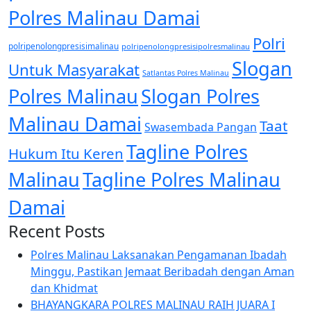
Polres Malinau Damai
Polri
polripenolongpresisimalinau
polripenolongpresisipolresmalinau
Slogan
Untuk Masyarakat
Satlantas Polres Malinau
Polres Malinau
Slogan Polres
Malinau Damai
Taat
Swasembada Pangan
Tagline Polres
Hukum Itu Keren
Malinau
Tagline Polres Malinau
Damai
Recent Posts
Polres Malinau Laksanakan Pengamanan Ibadah
Minggu, Pastikan Jemaat Beribadah dengan Aman
dan Khidmat
BHAYANGKARA POLRES MALINAU RAIH JUARA I