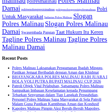
malinau
Polres Malinau
polresmalinau
Damai
Polri
polripenolongpresisimalinau
polripenolongpresisipolresmalinau
Slogan
Untuk Masyarakat
Satlantas Polres Malinau
Polres Malinau
Slogan Polres Malinau
Damai
Taat Hukum Itu Keren
Swasembada Pangan
Tagline Polres Malinau
Tagline Polres
Malinau Damai
Recent Posts
Polres Malinau Laksanakan Pengamanan Ibadah Minggu,
Pastikan Jemaat Beribadah dengan Aman dan Khidmat
BHAYANGKARA POLRES MALINAU RAIH JUARA I
BOLA VOLI PUTRA BUPATI MALINAU CUP 2026
Patroli Objek Vital Pelabuhan, Satsamapta Polres Malinau
Sampaikan Imbauan Keselamatan kepada Penumpang
Tebarkan Senyuman dalam Tiap Langkah Pengabdian,
Personel Polres Malinau Sapa Masyarakat di Sela Patroli
Malam Guna Pastikan Kamtibmas Aman dan Kondusif
Kapolres Malinau Pimpin Aksi Bersih-Bersih Mapolres,