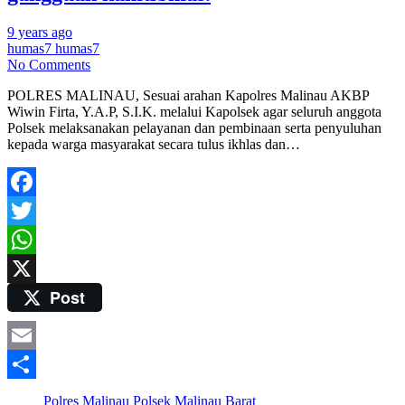
9 years ago
humas7 humas7
No Comments
POLRES MALINAU, Sesuai arahan Kapolres Malinau AKBP
Wiwin Firta, Y.A.P, S.I.K. melalui Kapolsek agar seluruh anggota
Polsek melaksanakan pelayanan dan pembinaan serta penyuluhan
kepada warga masyarakat secara tulus ikhlas dan…
Facebook
Twitter
WhatsApp
Post
X
Email
Share
Polres Malinau
Polsek Malinau Barat