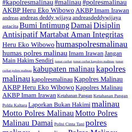
#kapolresmalinau
#malinau
#polresmalinau
AKBP Heru Eko Wibowo
AKBP Imam Irawan
andreas deddy wijaya
andreasdeddywijaya
andreas
Bumi Intimung
Damai
Disiplin
astacita
Antisipatif Martabat Aman Integritas
humaspolresmalinau
Heru Eko Wibowo
humas polres malinau
Imam Irawan
Jangan
Main Hakim Sendiri
jumat curhat kapolres malinau
jumat
jumat curhat
kapolres
kabupaten malinau
curhat polres malinau
malinau
Kapolres Malinau
kapolresmalinau
AKBP Heru Eko Wibowo
Kapolres Malinau
AKBP Imam Irawan
Ketahanan Pangan
Ketahanan Pangan
malinau
Laporkan Bukan Hakimi
Polda Kaltara
Motto Polres Malinau
Motto Polres
polres
Malinau Damai
Polisi Cinta Tani