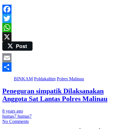
Facebook
Twitter
WhatsApp
Post
X
Email
Share
BINKAM
Poldakaltim
Polres Malinau
Peneguran simpatik Dilaksanakan
Anggota Sat Lantas Polres Malinau
8 years ago
humas7 humas7
No Comments