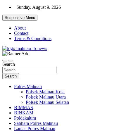
Skip
Sunday, August 9, 2026
to
content
Responsive Menu
About
Contact
Terms & Conditions
Beranda Warta Bhayangkara
Pelangiresmalinau.com
Search
Search
Polres Malinau
Polsek Malinau Kota
Polsek Malinau Utara
Polsek Malinau Selatan
BIMMAS
BINKAM
Poldakaltim
Sabhara Polres Malinau
Lantas Polres Malinau