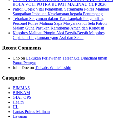
BOLA VOLI PUTRA BUPATI MALINAU CUP 2026
Patroli Objek Vital Pelabuhan, Satsamapta Polres Malinau
Sampaikan Imbauan Keselamatan kepada Penumpang
Tebarkan Senyuman dalam Tiap Langkah Pengabdian,
Personel Polres Malinau Sapa Masyarakat di Sela Patroli
Malam Guna Pastikan Kamtibmas Aman dan Kondusif
Kapolres Malinau Pimpin Aksi Bersih-Bersih Mapolres,
Ciptakan Lingkungan yang Asri dan Sehat
Recent Comments
Cho
on
Lakukan Perlawanan Tersangka Dihadiahi timah
Panas Petugas
John Doe
on
TieLabs White T-shirt
Categories
BIMMAS
BINKAM
GIAT OPS
Health
HL
Lantas Polres Malinau
Layanan