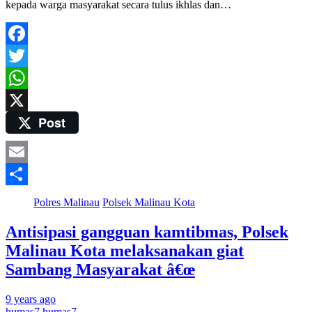
kepada warga masyarakat secara tulus ikhlas dan…
Facebook
Twitter
WhatsApp
Post
X
Email
Share
Polres Malinau
Polsek Malinau Kota
Antisipasi gangguan kamtibmas, Polsek
Malinau Kota melaksanakan giat
Sambang Masyarakat â€œ
9 years ago
humas7 humas7