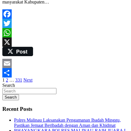
masyarakat Kabupaten…
Facebook
Twitter
WhatsApp
Post
X
Email
Posts
1
2
…
331
Next
Share
Search
pagination
Search
Recent Posts
Polres Malinau Laksanakan Pengamanan Ibadah Minggu,
Pastikan Jemaat Beribadah dengan Aman dan Khidmat
BHAYANGKARA POLRES MALINAU RAIH JUARA I