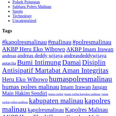
Polsek Pujungan
Sabhara Polres Malinau
Sports
Technology
Uncategorized
Tags
#kapolresmalinau
#malinau
#polresmalinau
AKBP Heru Eko Wibowo
AKBP Imam Irawan
andreas deddy wijaya
andreasdeddywijaya
andreas
Bumi Intimung
Damai
Disiplin
astacita
Antisipatif Martabat Aman Integritas
humaspolresmalinau
Heru Eko Wibowo
humas polres malinau
Imam Irawan
Jangan
Main Hakim Sendiri
jumat curhat kapolres malinau
jumat
jumat curhat
kapolres
kabupaten malinau
curhat polres malinau
malinau
Kapolres Malinau
kapolresmalinau