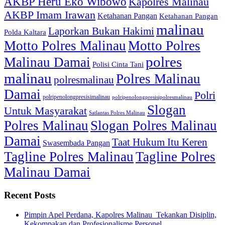
AKBP Heru Eko Wibowo
Kapolres Malinau
AKBP Imam Irawan
Ketahanan Pangan
Ketahanan Pangan
malinau
Laporkan Bukan Hakimi
Polda Kaltara
Motto Polres Malinau
Motto Polres
polres
Malinau Damai
Polisi Cinta Tani
malinau
Polres Malinau
polresmalinau
Damai
Polri
polripenolongpresisimalinau
polripenolongpresisipolresmalinau
Slogan
Untuk Masyarakat
Satlantas Polres Malinau
Polres Malinau
Slogan Polres Malinau
Damai
Taat Hukum Itu Keren
Swasembada Pangan
Tagline Polres Malinau
Tagline Polres
Malinau Damai
Recent Posts
Pimpin Apel Perdana, Kapolres Malinau Tekankan Disiplin,
Kekompakan dan Profesionalisme Personel