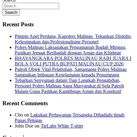
Share
Search
Recent Posts
Pimpin Apel Perdana, Kapolres Malinau Tekankan Disiplin,
Kekompakan dan Profesionalisme Personel
Polres Malinau Laksanakan Pengamanan Ibadah Minggu,
Pastikan Jemaat Beribadah dengan Aman dan Khidmat
BHAYANGKARA POLRES MALINAU RAIH JUARA I
BOLA VOLI PUTRA BUPATI MALINAU CUP 2026
Patroli Objek Vital Pelabuhan, Satsamapta Polres Malinau
Sampaikan Imbauan Keselamatan kepada Penumpang
Tebarkan Senyuman dalam Tiap Langkah Pengabdian,
Personel Polres Malinau Sapa Masyarakat di Sela Patroli
Malam Guna Pastikan Kamtibmas Aman dan Kondusif
Recent Comments
Cho
on
Lakukan Perlawanan Tersangka Dihadiahi timah
Panas Petugas
John Doe
on
TieLabs White T-shirt