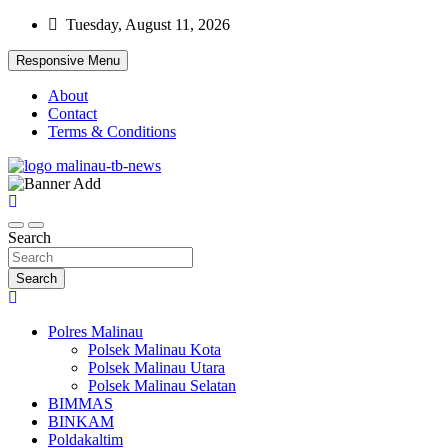
Skip
Tuesday, August 11, 2026
to
content
Responsive Menu
About
Contact
Terms & Conditions
Beranda Warta Bhayangkara
Pelangiresmalinau.com
Search
Search
Polres Malinau
Polsek Malinau Kota
Polsek Malinau Utara
Polsek Malinau Selatan
BIMMAS
BINKAM
Poldakaltim