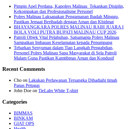
Pimpin Apel Perdana, Kapolres Malinau Tekankan Disiplin,
Kekompakan dan Profesionalisme Personel
Polres Malinau Laksanakan Pengamanan Ibadah Minggu,
Pastikan Jemaat Beribadah dengan Aman dan Khidmat
BHAYANGKARA POLRES MALINAU RAIH JUARA I
BOLA VOLI PUTRA BUPATI MALINAU CUP 2026
Patroli Objek Vital Pelabuhan, Satsamapta Polres Malinau
Sampaikan Imbauan Keselamatan kepada Penumpang
Tebarkan Senyuman dalam Tiap Langkah Pengabdian,
Personel Polres Malinau Sapa Masyarakat di Sela Patroli
Malam Guna Pastikan Kamtibmas Aman dan Kondusif
Recent Comments
Cho
on
Lakukan Perlawanan Tersangka Dihadiahi timah
Panas Petugas
John Doe
on
TieLabs White T-shirt
Categories
BIMMAS
BINKAM
GIAT OPS
Health