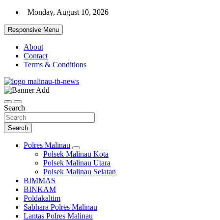
Skip
Monday, August 10, 2026
to
content
Responsive Menu
About
Contact
Terms & Conditions
Beranda Warta Bhayangkara
Pelangiresmalinau.com
Search
Search
Polres Malinau
Polsek Malinau Kota
Polsek Malinau Utara
Polsek Malinau Selatan
BIMMAS
BINKAM
Poldakaltim
Sabhara Polres Malinau
Lantas Polres Malinau