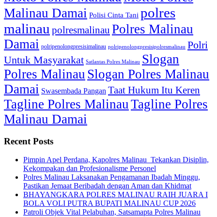
polres
Malinau Damai
Polisi Cinta Tani
malinau
Polres Malinau
polresmalinau
Damai
Polri
polripenolongpresisimalinau
polripenolongpresisipolresmalinau
Slogan
Untuk Masyarakat
Satlantas Polres Malinau
Polres Malinau
Slogan Polres Malinau
Damai
Taat Hukum Itu Keren
Swasembada Pangan
Tagline Polres Malinau
Tagline Polres
Malinau Damai
Recent Posts
Pimpin Apel Perdana, Kapolres Malinau Tekankan Disiplin,
Kekompakan dan Profesionalisme Personel
Polres Malinau Laksanakan Pengamanan Ibadah Minggu,
Pastikan Jemaat Beribadah dengan Aman dan Khidmat
BHAYANGKARA POLRES MALINAU RAIH JUARA I
BOLA VOLI PUTRA BUPATI MALINAU CUP 2026
Patroli Objek Vital Pelabuhan, Satsamapta Polres Malinau