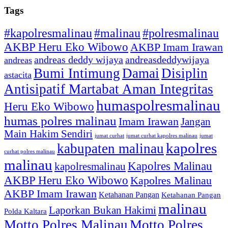
Tags
#kapolresmalinau
#malinau
#polresmalinau
AKBP Heru Eko Wibowo
AKBP Imam Irawan
andreas deddy wijaya
andreasdeddywijaya
andreas
Bumi Intimung
Damai
Disiplin
astacita
Antisipatif Martabat Aman Integritas
humaspolresmalinau
Heru Eko Wibowo
humas polres malinau
Imam Irawan
Jangan
Main Hakim Sendiri
jumat curhat kapolres malinau
jumat
jumat curhat
kapolres
kabupaten malinau
curhat polres malinau
malinau
Kapolres Malinau
kapolresmalinau
AKBP Heru Eko Wibowo
Kapolres Malinau
AKBP Imam Irawan
Ketahanan Pangan
Ketahanan Pangan
malinau
Laporkan Bukan Hakimi
Polda Kaltara
Motto Polres Malinau
Motto Polres