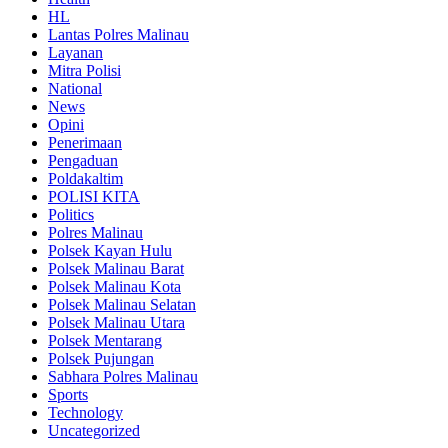
HL
Lantas Polres Malinau
Layanan
Mitra Polisi
National
News
Opini
Penerimaan
Pengaduan
Poldakaltim
POLISI KITA
Politics
Polres Malinau
Polsek Kayan Hulu
Polsek Malinau Barat
Polsek Malinau Kota
Polsek Malinau Selatan
Polsek Malinau Utara
Polsek Mentarang
Polsek Pujungan
Sabhara Polres Malinau
Sports
Technology
Uncategorized