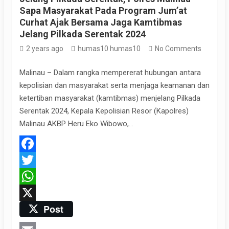
Sapa Masyarakat Pada Program Jum’at
Curhat Ajak Bersama Jaga Kamtibmas
Jelang Pilkada Serentak 2024
2 years ago
humas10 humas10
No Comments
Malinau – Dalam rangka mempererat hubungan antara
kepolisian dan masyarakat serta menjaga keamanan dan
ketertiban masyarakat (kamtibmas) menjelang Pilkada
Serentak 2024, Kepala Kepolisian Resor (Kapolres)
Malinau AKBP Heru Eko Wibowo,…
F
a
T
c
w
W
Post
e
i
h
X
b
t
a