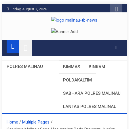
Skip
Friday, August 7, 2026
to
content
Pelangiresmalinau
Beranda Warta Bhayangkara
POLRES MALINAU
BIMMAS
BINKAM
POLDAKALTIM
SABHARA POLRES MALINAU
LANTAS POLRES MALINAU
Home
Multiple Pages