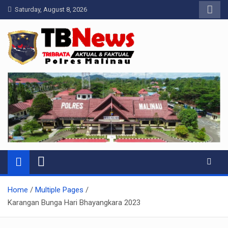
Skip
Saturday, August 8, 2026
to
content
Pelangiresmalinau.com
Beranda Warta Bhayangkara
Home
Multiple Pages
Karangan Bunga Hari Bhayangkara 2023