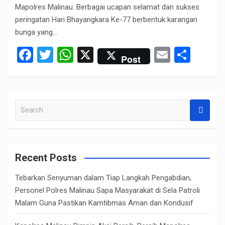
Mapolres Malinau. Berbagai ucapan selamat dan sukses
peringatan Hari Bhayangkara Ke-77 berbentuk karangan
bunga yang…
F
T
W
X
E
S
Post
a
wi
h
m
h
ce
tt
at
ail
ar
b
er
s
e
S
o
A
e
o
p
a
r
k
p
c
Recent Posts
h
Tebarkan Senyuman dalam Tiap Langkah Pengabdian,
Personel Polres Malinau Sapa Masyarakat di Sela Patroli
Malam Guna Pastikan Kamtibmas Aman dan Kondusif