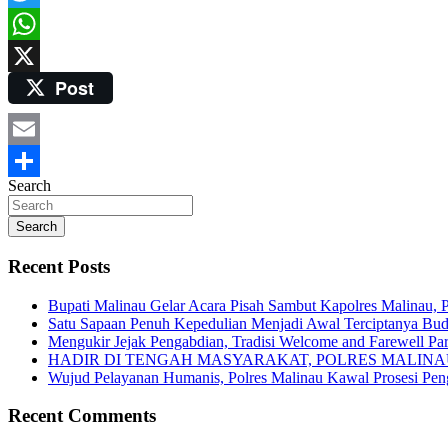
Twitter
WhatsApp
Post
X
Email
Search
Share
Search
Recent Posts
Bupati Malinau Gelar Acara Pisah Sambut Kapolres Malinau, 
Satu Sapaan Penuh Kepedulian Menjadi Awal Terciptanya Buda
Mengukir Jejak Pengabdian, Tradisi Welcome and Farewell Pa
HADIR DI TENGAH MASYARAKAT, POLRES MALIN
Wujud Pelayanan Humanis, Polres Malinau Kawal Prosesi Pe
Recent Comments