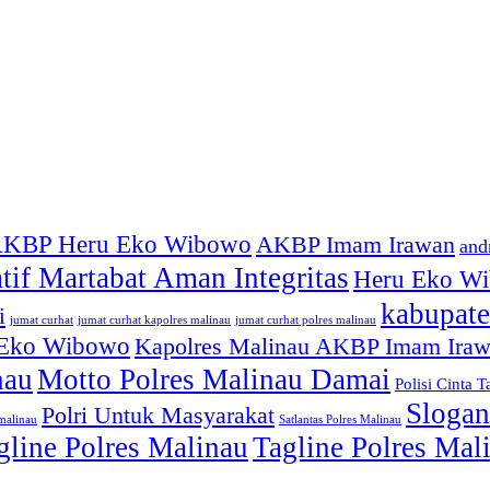
KBP Heru Eko Wibowo
AKBP Imam Irawan
and
atif Martabat Aman Integritas
Heru Eko W
kabupate
i
jumat curhat kapolres malinau
jumat curhat polres malinau
jumat curhat
 Eko Wibowo
Kapolres Malinau AKBP Imam Ira
nau
Motto Polres Malinau Damai
Polisi Cinta T
Slogan
Polri Untuk Masyarakat
smalinau
Satlantas Polres Malinau
gline Polres Malinau
Tagline Polres Ma