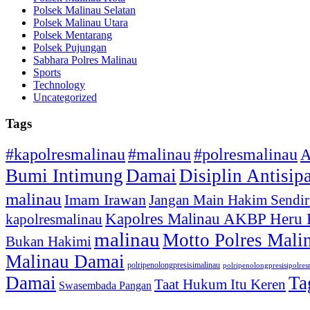
Polsek Malinau Selatan
Polsek Malinau Utara
Polsek Mentarang
Polsek Pujungan
Sabhara Polres Malinau
Sports
Technology
Uncategorized
Tags
#kapolresmalinau
#malinau
#polresmalinau
A
Bumi Intimung
Damai
Disiplin Antisip
malinau
Imam Irawan
Jangan Main Hakim Sendir
Kapolres Malinau AKBP Heru
kapolresmalinau
malinau
Motto Polres Mali
Bukan Hakimi
Malinau Damai
polripenolongpresisimalinau
polripenolongpresisipolre
Damai
Ta
Taat Hukum Itu Keren
Swasembada Pangan