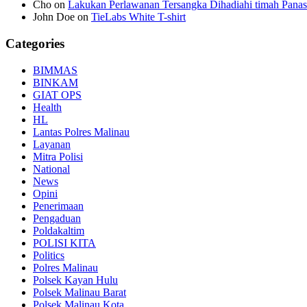
Cho
on
Lakukan Perlawanan Tersangka Dihadiahi timah Panas
John Doe
on
TieLabs White T-shirt
Categories
BIMMAS
BINKAM
GIAT OPS
Health
HL
Lantas Polres Malinau
Layanan
Mitra Polisi
National
News
Opini
Penerimaan
Pengaduan
Poldakaltim
POLISI KITA
Politics
Polres Malinau
Polsek Kayan Hulu
Polsek Malinau Barat
Polsek Malinau Kota