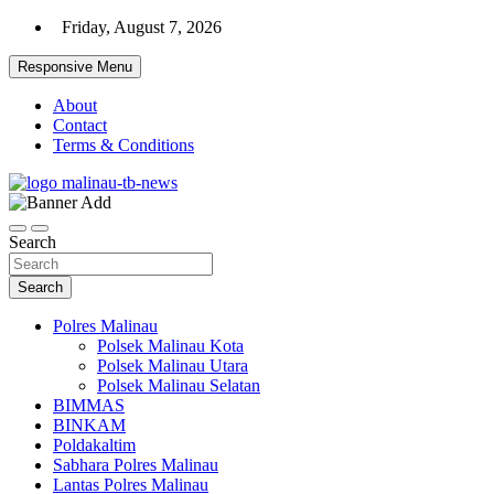
Skip
Friday, August 7, 2026
to
content
Responsive Menu
About
Contact
Terms & Conditions
Beranda Warta Bhayangkara
Pelangiresmalinau.com
Search
Search
Polres Malinau
Polsek Malinau Kota
Polsek Malinau Utara
Polsek Malinau Selatan
BIMMAS
BINKAM
Poldakaltim
Sabhara Polres Malinau
Lantas Polres Malinau