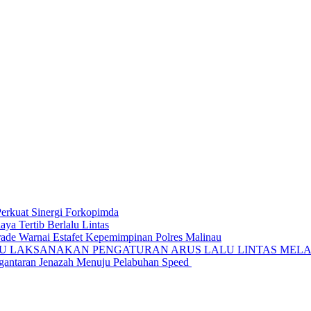
Perkuat Sinergi Forkopimda
ya Tertib Berlalu Lintas
rade Warnai Estafet Kepemimpinan Polres Malinau
AU LAKSANAKAN PENGATURAN ARUS LALU LINTAS MELA
ngantaran Jenazah Menuju Pelabuhan Speed