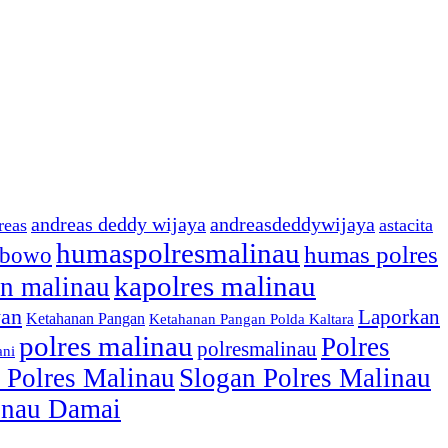
andreas deddy wijaya
andreasdeddywijaya
reas
astacita
humaspolresmalinau
humas polres
ibowo
kapolres malinau
n malinau
wan
Laporkan
Ketahanan Pangan
Ketahanan Pangan Polda Kaltara
polres malinau
Polres
polresmalinau
ani
 Polres Malinau
Slogan Polres Malinau
linau Damai