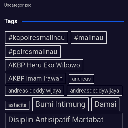
Uncategorized
Tags
#kapolresmalinau
#malinau
#polresmalinau
AKBP Heru Eko Wibowo
AKBP Imam Irawan
andreas
andreas deddy wijaya
andreasdeddywijaya
Bumi Intimung
Damai
astacita
Disiplin Antisipatif Martabat