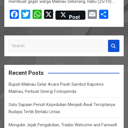
membuat geger warga Malinau Seberang, Rabu (25/10).…
F
T
W
X
E
S
Post
a
wi
h
m
h
ce
tt
at
ail
ar
b
er
s
e
S
o
A
e
o
p
a
r
k
p
c
Recent Posts
h
Bupati Malinau Gelar Acara Pisah Sambut Kapolres
Malinau, Perkuat Sinergi Forkopimda
Satu Sapaan Penuh Kepedulian Menjadi Awal Terciptanya
Budaya Tertib Berlalu Lintas
Mengukir Jejak Pengabdian, Tradisi Welcome and Farewell