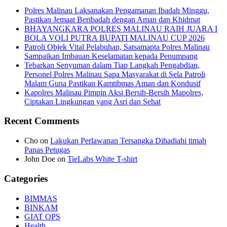
Polres Malinau Laksanakan Pengamanan Ibadah Minggu,
Pastikan Jemaat Beribadah dengan Aman dan Khidmat
BHAYANGKARA POLRES MALINAU RAIH JUARA I
BOLA VOLI PUTRA BUPATI MALINAU CUP 2026
Patroli Objek Vital Pelabuhan, Satsamapta Polres Malinau
Sampaikan Imbauan Keselamatan kepada Penumpang
Tebarkan Senyuman dalam Tiap Langkah Pengabdian,
Personel Polres Malinau Sapa Masyarakat di Sela Patroli
Malam Guna Pastikan Kamtibmas Aman dan Kondusif
Kapolres Malinau Pimpin Aksi Bersih-Bersih Mapolres,
Ciptakan Lingkungan yang Asri dan Sehat
Recent Comments
Cho
on
Lakukan Perlawanan Tersangka Dihadiahi timah
Panas Petugas
John Doe
on
TieLabs White T-shirt
Categories
BIMMAS
BINKAM
GIAT OPS
Health