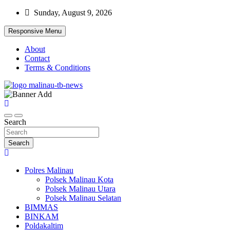
Skip
Sunday, August 9, 2026
to
content
Responsive Menu
About
Contact
Terms & Conditions
Beranda Warta Bhayangkara
Pelangiresmalinau.com
Search
Search
Polres Malinau
Polsek Malinau Kota
Polsek Malinau Utara
Polsek Malinau Selatan
BIMMAS
BINKAM
Poldakaltim