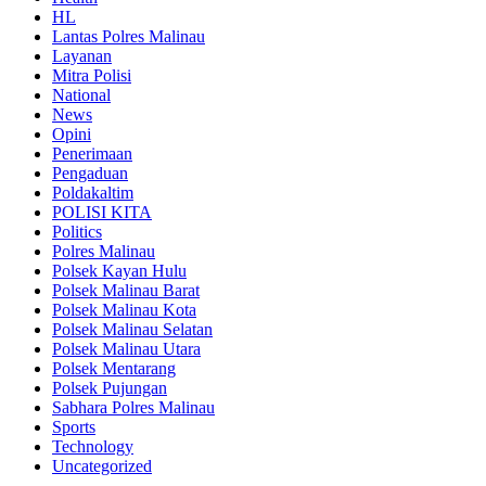
HL
Lantas Polres Malinau
Layanan
Mitra Polisi
National
News
Opini
Penerimaan
Pengaduan
Poldakaltim
POLISI KITA
Politics
Polres Malinau
Polsek Kayan Hulu
Polsek Malinau Barat
Polsek Malinau Kota
Polsek Malinau Selatan
Polsek Malinau Utara
Polsek Mentarang
Polsek Pujungan
Sabhara Polres Malinau
Sports
Technology
Uncategorized