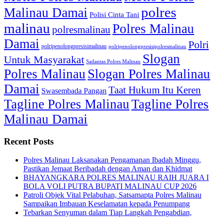
polres
Malinau Damai
Polisi Cinta Tani
malinau
Polres Malinau
polresmalinau
Damai
Polri
polripenolongpresisimalinau
polripenolongpresisipolresmalinau
Slogan
Untuk Masyarakat
Satlantas Polres Malinau
Polres Malinau
Slogan Polres Malinau
Damai
Taat Hukum Itu Keren
Swasembada Pangan
Tagline Polres Malinau
Tagline Polres
Malinau Damai
Recent Posts
Polres Malinau Laksanakan Pengamanan Ibadah Minggu,
Pastikan Jemaat Beribadah dengan Aman dan Khidmat
BHAYANGKARA POLRES MALINAU RAIH JUARA I
BOLA VOLI PUTRA BUPATI MALINAU CUP 2026
Patroli Objek Vital Pelabuhan, Satsamapta Polres Malinau
Sampaikan Imbauan Keselamatan kepada Penumpang
Tebarkan Senyuman dalam Tiap Langkah Pengabdian,