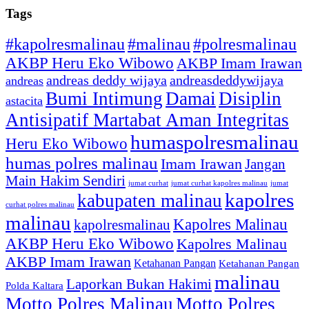
Tags
#kapolresmalinau
#malinau
#polresmalinau
AKBP Heru Eko Wibowo
AKBP Imam Irawan
andreas deddy wijaya
andreasdeddywijaya
andreas
Bumi Intimung
Damai
Disiplin
astacita
Antisipatif Martabat Aman Integritas
humaspolresmalinau
Heru Eko Wibowo
humas polres malinau
Imam Irawan
Jangan
Main Hakim Sendiri
jumat curhat kapolres malinau
jumat
jumat curhat
kapolres
kabupaten malinau
curhat polres malinau
malinau
Kapolres Malinau
kapolresmalinau
AKBP Heru Eko Wibowo
Kapolres Malinau
AKBP Imam Irawan
Ketahanan Pangan
Ketahanan Pangan
malinau
Laporkan Bukan Hakimi
Polda Kaltara
Motto Polres Malinau
Motto Polres