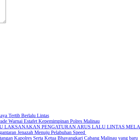
ya Tertib Berlalu Lintas
rade Warnai Estafet Kepemimpinan Polres Malinau
AU LAKSANAKAN PENGATURAN ARUS LALU LINTAS MELA
ngantaran Jenazah Menuju Pelabuhan Speed
angan Kapolres Serta Ketua Bhayangkari Cabang Malinau yang baru