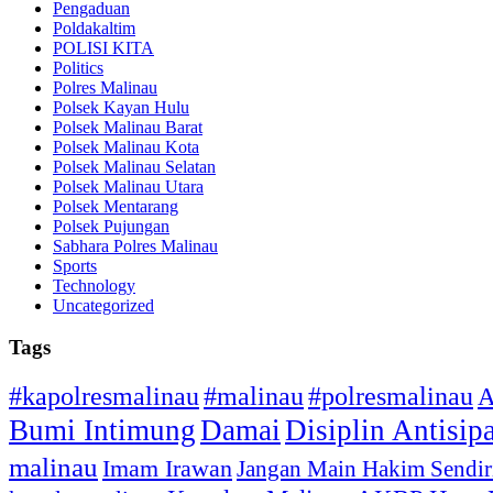
Pengaduan
Poldakaltim
POLISI KITA
Politics
Polres Malinau
Polsek Kayan Hulu
Polsek Malinau Barat
Polsek Malinau Kota
Polsek Malinau Selatan
Polsek Malinau Utara
Polsek Mentarang
Polsek Pujungan
Sabhara Polres Malinau
Sports
Technology
Uncategorized
Tags
#kapolresmalinau
#malinau
#polresmalinau
A
Bumi Intimung
Damai
Disiplin Antisip
malinau
Imam Irawan
Jangan Main Hakim Sendir