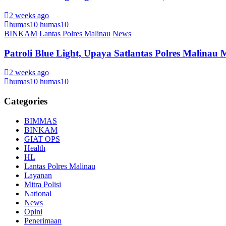
2 weeks ago
humas10 humas10
BINKAM
Lantas Polres Malinau
News
Patroli Blue Light, Upaya Satlantas Polres Malina
2 weeks ago
humas10 humas10
Categories
BIMMAS
BINKAM
GIAT OPS
Health
HL
Lantas Polres Malinau
Layanan
Mitra Polisi
National
News
Opini
Penerimaan