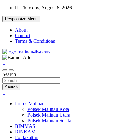
Skip
Thursday, August 6, 2026
to
content
Responsive Menu
About
Contact
Terms & Conditions
Beranda Warta Bhayangkara
Pelangiresmalinau.com
Search
Search
Polres Malinau
Polsek Malinau Kota
Polsek Malinau Utara
Polsek Malinau Selatan
BIMMAS
BINKAM
Poldakaltim