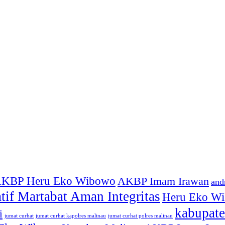
KBP Heru Eko Wibowo
AKBP Imam Irawan
and
atif Martabat Aman Integritas
Heru Eko W
kabupate
i
jumat curhat kapolres malinau
jumat curhat polres malinau
jumat curhat