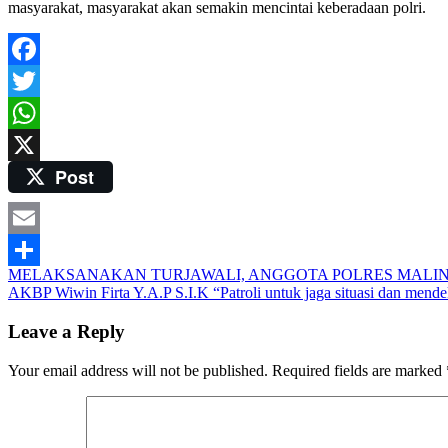
masyarakat, masyarakat akan semakin mencintai keberadaan polri.
Facebook
Twitter
WhatsApp
Post
X
Email
Post
MELAKSANAKAN TURJAWALI, ANGGOTA POLRES MALIN
Share
AKBP Wiwin Firta Y.A.P S.I.K “Patroli untuk jaga situasi dan mend
navigation
Leave a Reply
Your email address will not be published.
Required fields are marked