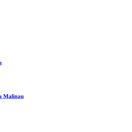
n
ra Malinau