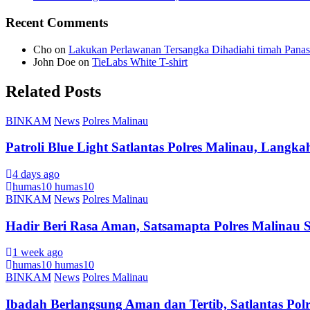
Recent Comments
Cho
on
Lakukan Perlawanan Tersangka Dihadiahi timah Panas
John Doe
on
TieLabs White T-shirt
Related Posts
BINKAM
News
Polres Malinau
Patroli Blue Light Satlantas Polres Malinau, Langka
4 days ago
humas10 humas10
BINKAM
News
Polres Malinau
Hadir Beri Rasa Aman, Satsamapta Polres Malinau S
1 week ago
humas10 humas10
BINKAM
News
Polres Malinau
Ibadah Berlangsung Aman dan Tertib, Satlantas Pol