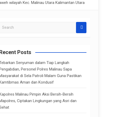
weh wilayah Kec. Malinau Utara Kalimantan Utara
S
e
a
r
c
Recent Posts
h
Tebarkan Senyuman dalam Tiap Langkah
Pengabdian, Personel Polres Malinau Sapa
Masyarakat di Sela Patroli Malam Guna Pastikan
Kamtibmas Aman dan Kondusif
Kapolres Malinau Pimpin Aksi Bersih-Bersih
Mapolres, Ciptakan Lingkungan yang Asri dan
Sehat