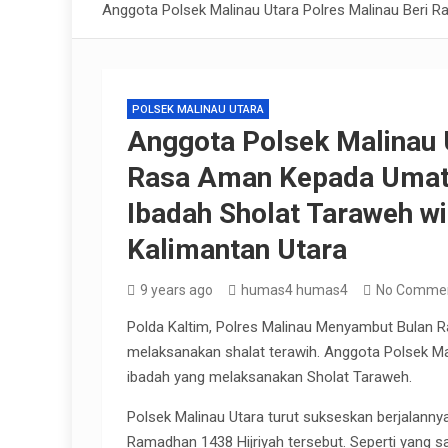
Anggota Polsek Malinau Utara Polres Malinau Beri 
POLSEK MALINAU UTARA
Anggota Polsek Malinau U
Rasa Aman Kepada Umat
Ibadah Sholat Taraweh wi
Kalimantan Utara
9 years ago
humas4 humas4
No Comme
Polda Kaltim, Polres Malinau Menyambut Bulan 
melaksanakan shalat terawih. Anggota Polsek 
ibadah yang melaksanakan Sholat Taraweh.
Polsek Malinau Utara turut sukseskan berjalann
Ramadhan 1438 Hijriyah tersebut. Seperti yang sa