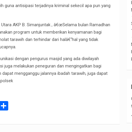
una antisipasi terjadinya kriminal sekecil apa pun yang
au Utara AKP B. Simanjuntak , â€œSelama bulan Ramadhan
aksanakan program untuk memberikan kenyamanan bagi
at tarawih dan terhindar dari halâ€“hal yang tidak
 ucapnya.
munikasi dengan pengurus masjid yang ada diwilayah
lisi juga melakukan peneguran dan mengingatkan bagi
n dapat mengganggu jalannya ibadah tarawih, juga dapat
apolsek
E
S
m
h
il
ar