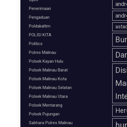
andr
Penerimaan
andr
Pengaduan
Poldakaltim
astac
POLISI KITA
Bum
Politics
Polres Malinau
Da
Polsek Kayan Hulu
Dis
Polsek Malinau Barat
Polsek Malinau Kota
Ma
Polsek Malinau Selatan
Int
Polsek Malinau Utara
Polsek Mentarang
Her
Polsek Pujungan
Sabhara Polres Malinau
hu