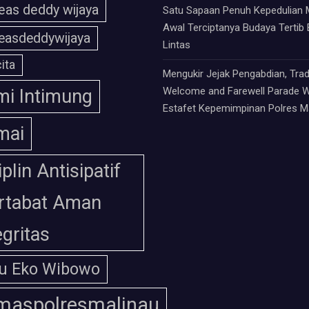
eas deddy wijaya
Satu Sapaan Penuh Kepedulian 
Awal Terciptanya Budaya Tertib 
easdeddywijaya
Lintas
ita
Mengukir Jejak Pengabdian, Trad
Welcome and Farewell Parade W
i Intimung
Estafet Kepemimpinan Polres M
mai
iplin Antisipatif
rtabat Aman
egritas
u Eko Wibowo
maspolresmalinau