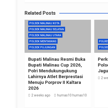
POLRES MALINAU
POLSEK KAYAN HULU
Related Posts
POLSEK MALINAU BARAT
POLSEK MALINAU KOTA
POLSEK MALINAU SELATAN
POLSEK MALINAU UTARA
POLSEK MENTARANG
POLRE
POLSEK PUJUNGAN
POLSE
Bupati Malinau Resmi Buka
Perk
Bupati Malinau Cup 2026,
Pols
Polri Mendukungukung
Jagu
Lahirnya Atlet Berprestasi
2 we
Menuju Porprov II Kaltara
2026
2 weeks ago
humas10 humas10