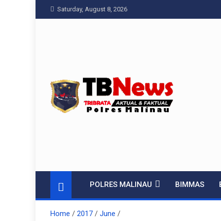
Skip
Saturday, August 8, 2026
to
content
Pelangiresmalinau
Beranda Warta Bhayangkara
POLRES MALINAU
BIMMAS
Home
2017
June