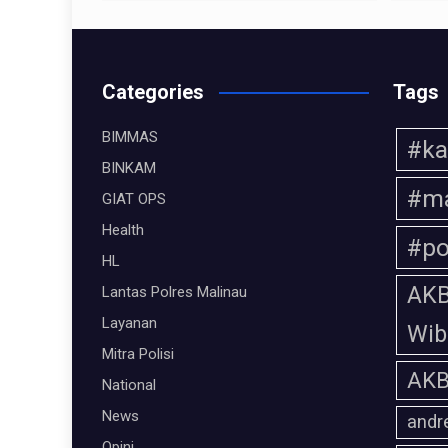
Categories
Tags
BIMMAS
#ka
BINKAM
#ma
GIAT OPS
Health
#po
HL
AKB
Lantas Polres Malinau
Layanan
Wi
Mitra Polisi
AKB
National
News
andr
Opini