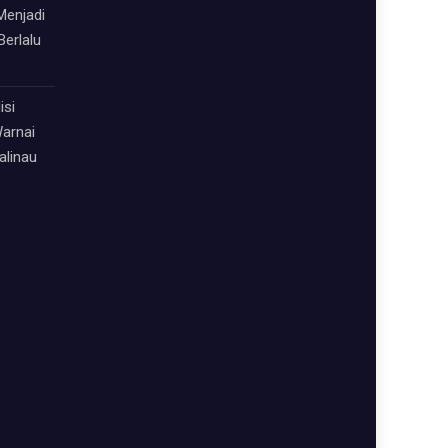
Menjadi
Berlalu
isi
arnai
alinau