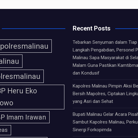
Recent Posts
Tebarkan Senyuman dalam Tiap
polresmalinau
Langkah Pengabdian, Personel P
Malinau Sapa Masyarakat di Sela
linau
Malam Guna Pastikan Kamtibm
dan Kondusif
lresmalinau
Kapolres Malinau Pimpin Aksi Be
P Heru Eko
Bersih Mapolres, Ciptakan Ling
bowo
yang Asri dan Sehat
Bupati Malinau Gelar Acara Pisa
P Imam Irawan
Sambut Kapolres Malinau, Perku
eas
Sinergi Forkopimda