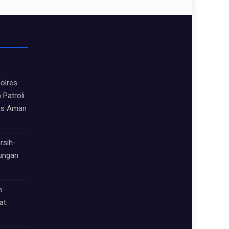
olres
 Patroli
as Aman
rsih-
kungan
h
at