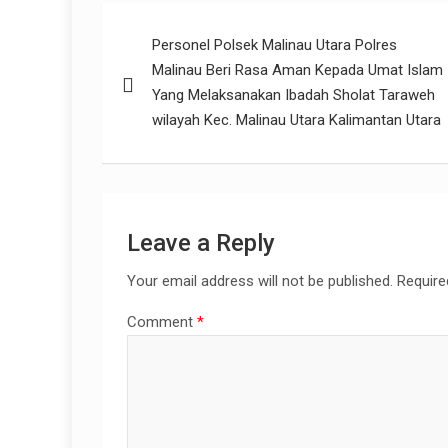
b
er
s
Post
o
A
Personel Polsek Malinau Utara Polres
navigation
o
p
Malinau Beri Rasa Aman Kepada Umat Islam
k
p
Yang Melaksanakan Ibadah Sholat Taraweh
wilayah Kec. Malinau Utara Kalimantan Utara
Leave a Reply
Your email address will not be published.
Require
Comment
*