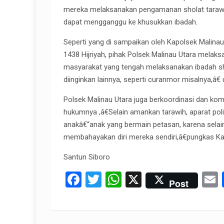
mereka melaksanakan pengamanan sholat tarawih g
dapat mengganggu ke khusukkan ibadah.
Seperti yang di sampaikan oleh Kapolsek Malin
1438 Hijriyah, pihak Polsek Malinau Utara mel
masyarakat yang tengah melaksanakan ibadah shol
diinginkan lainnya, seperti curanmor misalnya,â€
Polsek Malinau Utara juga berkoordinasi dan ko
hukumnya ,â€Selain amankan tarawih, aparat po
anakâ€“anak yang bermain petasan, karena selai
membahayakan diri mereka sendiri,â€pungkas K
Santun Siboro
F
T
W
X
Post
a
wi
h
ce
tt
at
a