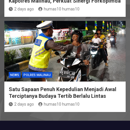
Kapolres Malinau, Perkuat Sinergi Forkopimda
2 days ago
humas10 humas10
NEWS
POLRES MALINAU
Satu Sapaan Penuh Kepedulian Menjadi Awal
Terciptanya Budaya Tertib Berlalu Lintas
2 days ago
humas10 humas10