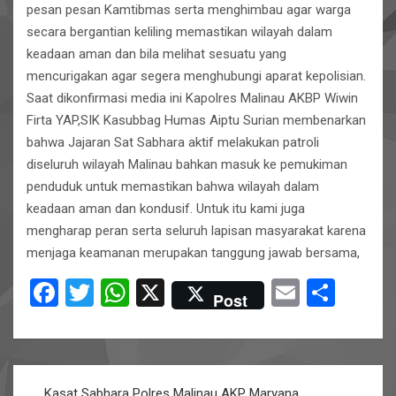
pesan pesan Kamtibmas serta menghimbau agar warga
secara bergantian keliling memastikan wilayah dalam
keadaan aman dan bila melihat sesuatu yang
mencurigakan agar segera menghubungi aparat kepolisian.
Saat dikonfirmasi media ini Kapolres Malinau AKBP Wiwin
Firta YAP,SIK Kasubbag Humas Aiptu Surian membenarkan
bahwa Jajaran Sat Sabhara aktif melakukan patroli
diseluruh wilayah Malinau bahkan masuk ke pemukiman
penduduk untuk memastikan bahwa wilayah dalam
keadaan aman dan kondusif. Untuk itu kami juga
mengharap peran serta seluruh lapisan masyarakat karena
menjaga keamanan merupakan tanggung jawab bersama,
F
T
W
X
E
S
Post
a
wi
h
m
h
ce
tt
at
ail
ar
b
er
s
e
Post
Kasat Sabhara Polres Malinau AKP Maryana