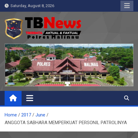
Skip
Saturday, August 8, 2026
to
content
Pelangiresmalinau.com
Beranda Warta Bhayangkara
Home
2017
June
ANGGOTA SABHARA MEMPERKUAT PERSONIL PATROLINYA