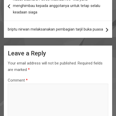
o
A
navigation
menghimbau kepada anggotanya untuk tetap selalu
o
p
keadaan siaga
k
p
briptu nirwan melaksanakan pembagian tarjil buka puasa
Leave a Reply
Your email address will not be published.
Required fields
are marked
*
Comment
*