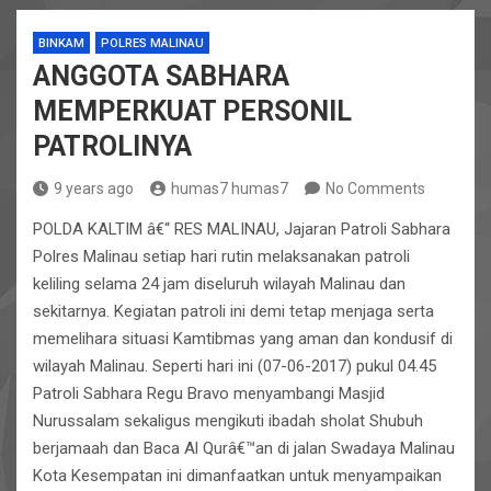
BINKAM
POLRES MALINAU
ANGGOTA SABHARA
MEMPERKUAT PERSONIL
PATROLINYA
9 years ago
humas7 humas7
No Comments
POLDA KALTIM â€“ RES MALINAU, Jajaran Patroli Sabhara
Polres Malinau setiap hari rutin melaksanakan patroli
keliling selama 24 jam diseluruh wilayah Malinau dan
sekitarnya. Kegiatan patroli ini demi tetap menjaga serta
memelihara situasi Kamtibmas yang aman dan kondusif di
wilayah Malinau. Seperti hari ini (07-06-2017) pukul 04.45
Patroli Sabhara Regu Bravo menyambangi Masjid
Nurussalam sekaligus mengikuti ibadah sholat Shubuh
berjamaah dan Baca Al Qurâ€™an di jalan Swadaya Malinau
Kota Kesempatan ini dimanfaatkan untuk menyampaikan