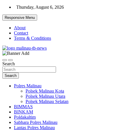
Skip
Thursday, August 6, 2026
to
content
Responsive Menu
About
Contact
Terms & Conditions
Beranda Warta Bhayangkara
Pelangiresmalinau.com
Search
Search
Polres Malinau
Polsek Malinau Kota
Polsek Malinau Utara
Polsek Malinau Selatan
BIMMAS
BINKAM
Poldakaltim
Sabhara Polres Malinau
Lantas Polres Malinau