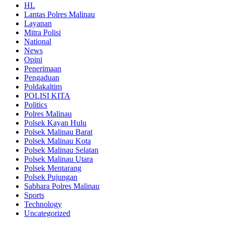
HL
Lantas Polres Malinau
Layanan
Mitra Polisi
National
News
Opini
Penerimaan
Pengaduan
Poldakaltim
POLISI KITA
Politics
Polres Malinau
Polsek Kayan Hulu
Polsek Malinau Barat
Polsek Malinau Kota
Polsek Malinau Selatan
Polsek Malinau Utara
Polsek Mentarang
Polsek Pujungan
Sabhara Polres Malinau
Sports
Technology
Uncategorized