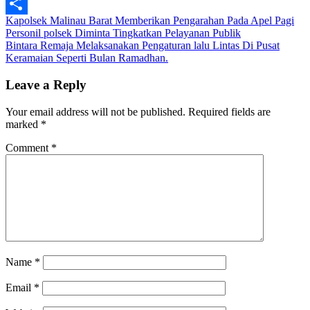
Email
Post
Kapolsek Malinau Barat Memberikan Pengarahan Pada Apel Pagi
Share
Personil polsek Diminta Tingkatkan Pelayanan Publik
navigation
Bintara Remaja Melaksanakan Pengaturan lalu Lintas Di Pusat
Keramaian Seperti Bulan Ramadhan.
Leave a Reply
Your email address will not be published.
Required fields are
marked
*
Comment
*
Name
*
Email
*