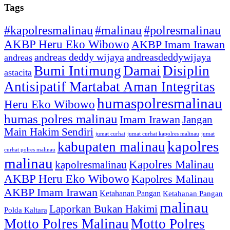
Tags
#kapolresmalinau
#malinau
#polresmalinau
AKBP Heru Eko Wibowo
AKBP Imam Irawan
andreas deddy wijaya
andreasdeddywijaya
andreas
Bumi Intimung
Damai
Disiplin
astacita
Antisipatif Martabat Aman Integritas
humaspolresmalinau
Heru Eko Wibowo
humas polres malinau
Imam Irawan
Jangan
Main Hakim Sendiri
jumat curhat kapolres malinau
jumat
jumat curhat
kapolres
kabupaten malinau
curhat polres malinau
malinau
Kapolres Malinau
kapolresmalinau
AKBP Heru Eko Wibowo
Kapolres Malinau
AKBP Imam Irawan
Ketahanan Pangan
Ketahanan Pangan
malinau
Laporkan Bukan Hakimi
Polda Kaltara
Motto Polres Malinau
Motto Polres