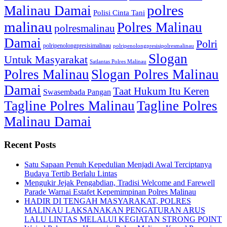
polres
Malinau Damai
Polisi Cinta Tani
malinau
Polres Malinau
polresmalinau
Damai
Polri
polripenolongpresisimalinau
polripenolongpresisipolresmalinau
Slogan
Untuk Masyarakat
Satlantas Polres Malinau
Polres Malinau
Slogan Polres Malinau
Damai
Taat Hukum Itu Keren
Swasembada Pangan
Tagline Polres Malinau
Tagline Polres
Malinau Damai
Recent Posts
Satu Sapaan Penuh Kepedulian Menjadi Awal Terciptanya
Budaya Tertib Berlalu Lintas
Mengukir Jejak Pengabdian, Tradisi Welcome and Farewell
Parade Warnai Estafet Kepemimpinan Polres Malinau
HADIR DI TENGAH MASYARAKAT, POLRES
MALINAU LAKSANAKAN PENGATURAN ARUS
LALU LINTAS MELALUI KEGIATAN STRONG POINT