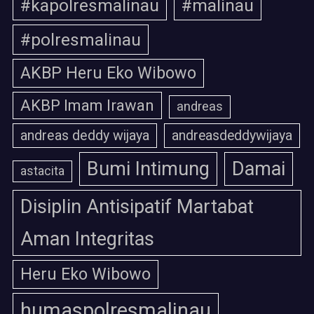
#kapolresmalinau
#malinau
#polresmalinau
AKBP Heru Eko Wibowo
AKBP Imam Irawan
andreas
andreas deddy wijaya
andreasdeddywijaya
Bumi Intimung
Damai
astacita
Disiplin Antisipatif Martabat
Aman Integritas
Heru Eko Wibowo
humaspolresmalinau