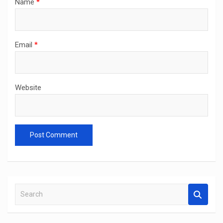
Name
*
Email
*
Website
S
e
a