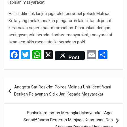
lapisan masyarakat.
Hal ini ditindak lanjuti juga oleh personel polsek Malinau
Kota yang melaksanakan pengaturan lalu lintas di pusat
keramaian seperti pasar ramadhan. Diharapkan dengan
seringnya polri berada diantara masyarakat, masyarakat
akan semakin mencintai keberadaan polri.
F
T
W
X
E
S
Post
a
wi
h
m
h
ce
tt
at
ail
ar
b
er
s
e
Post
Anggota Sat Reskrim Polres Malinau Unit Identifikasi
o
A
navigation
Berikan Pelayanan Sidik Jari Kepada Masyarakat
o
p
k
p
Bhabinkamtibmas Merangkul Masyarakat Agar
Sanaâ€“sama Berperan Menjaga Keamanan Dan