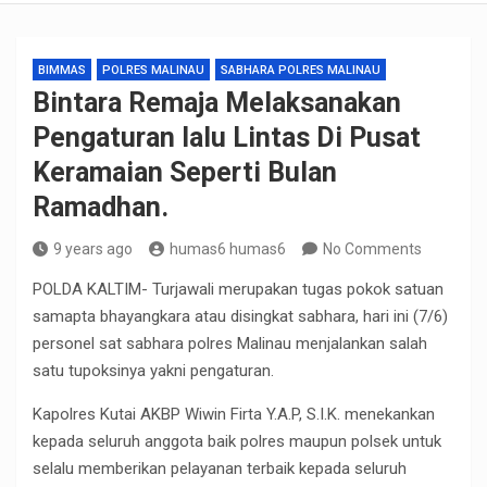
BIMMAS
POLRES MALINAU
SABHARA POLRES MALINAU
Bintara Remaja Melaksanakan
Pengaturan lalu Lintas Di Pusat
Keramaian Seperti Bulan
Ramadhan.
9 years ago
humas6 humas6
No Comments
POLDA KALTIM- Turjawali merupakan tugas pokok satuan
samapta bhayangkara atau disingkat sabhara, hari ini (7/6)
personel sat sabhara polres Malinau menjalankan salah
satu tupoksinya yakni pengaturan.
Kapolres Kutai AKBP Wiwin Firta Y.A.P, S.I.K. menekankan
kepada seluruh anggota baik polres maupun polsek untuk
selalu memberikan pelayanan terbaik kepada seluruh