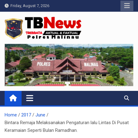
Skip
Friday, August 7, 2026
to
content
Pelangiresmalinau.com
Beranda Warta Bhayangkara
Home
2017
June
Bintara Remaja Melaksanakan Pengaturan lalu Lintas Di Pusat
Keramaian Seperti Bulan Ramadhan.