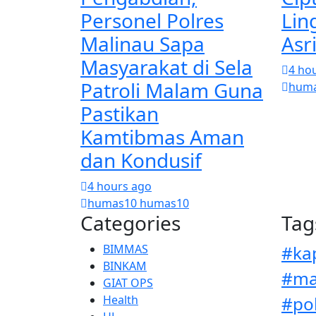
Personel Polres
Lin
Malinau Sapa
Asr
Masyarakat di Sela
4 ho
Patroli Malam Guna
huma
Pastikan
Kamtibmas Aman
dan Kondusif
4 hours ago
humas10 humas10
Categories
Tag
BIMMAS
#ka
BINKAM
#ma
GIAT OPS
Health
#po