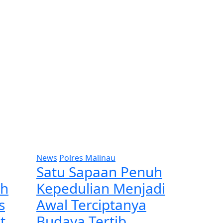
News
Polres Malinau
Satu Sapaan Penuh
ah
Kepedulian Menjadi
s
Awal Terciptanya
t
Budaya Tertib