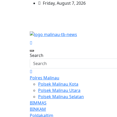
Skip
Friday, August 7, 2026
to
content
Pelangiresmalinau.c
Beranda Warta Bhayangkara
Search
Polres Malinau
Polsek Malinau Kota
Polsek Malinau Utara
Polsek Malinau Selatan
BIMMAS
BINKAM
Poldakaltim