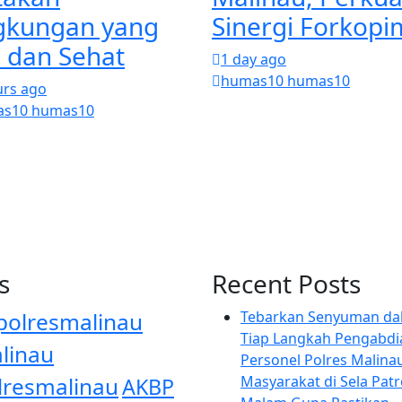
gkungan yang
Sinergi Forkop
i dan Sehat
1 day ago
humas10 humas10
urs ago
s10 humas10
s
Recent Posts
polresmalinau
Tebarkan Senyuman da
Tiap Langkah Pengabdi
linau
Personel Polres Malina
lresmalinau
Masyarakat di Sela Patr
AKBP