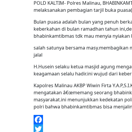
POLD KALTIM- Polres Malinau, BHABINKAMT
melaksanakan pembagian tarjil buka puasa(
Bulan puasa adalah bulan yang penuh ber
keberkahan di bulan ramadhan tahun ini,de
bhabinkamtibmas tdk mau menyia nyiakan b
salah satunya bersama masy.membagikan m
jalal
H.Husein selaku ketua masjid agung mengatak
keagamaan selalu hadir.ini wujud dari kebe
Kapolres Malinau AKBP Wiwin Firta Y.A.P,S.
mengatakan â€œmemang seorang bhabinkam
masyarakat.ini menunjukkan kedekatan pol
polri bahwa bhabinkamtibmas bisa menjal
Facebook