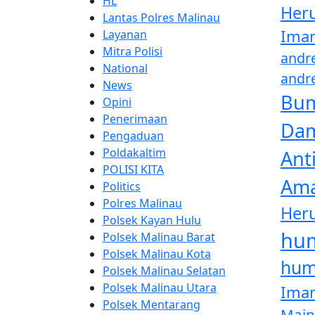
HL
Her
Lantas Polres Malinau
Ima
Layanan
Mitra Polisi
andr
National
andr
News
Bum
Opini
Penerimaan
Da
Pengaduan
Poldakaltim
Ant
POLISI KITA
Ama
Politics
Polres Malinau
Her
Polsek Kayan Hulu
hum
Polsek Malinau Barat
Polsek Malinau Kota
hum
Polsek Malinau Selatan
Polsek Malinau Utara
Ima
Polsek Mentarang
Main