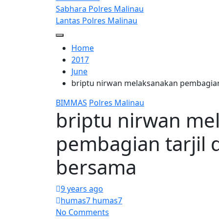
Sabhara Polres Malinau
Lantas Polres Malinau
Home
2017
June
briptu nirwan melaksanakan pembagian
BIMMAS
Polres Malinau
briptu nirwan me
pembagian tarjil
bersama
9 years ago
humas7 humas7
No Comments