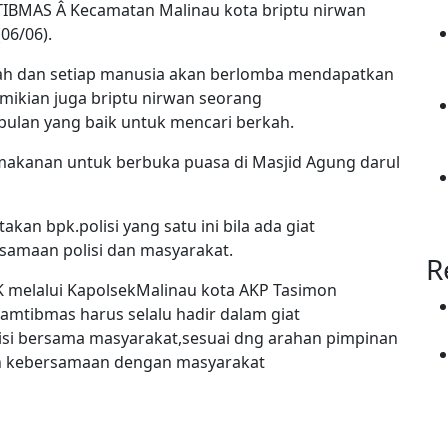
IBMAS Â Kecamatan Malinau kota briptu nirwan
06/06).
kah dan setiap manusia akan berlomba mendapatkan
mikian juga briptu nirwan seorang
ulan yang baik untuk mencari berkah.
akanan untuk berbuka puasa di Masjid Agung darul
an bpk.polisi yang satu ini bila ada giat
rsamaan polisi dan masyarakat.
R
I.K melalui KapolsekMalinau kota AKP Tasimon
tibmas harus selalu hadir dalam giat
isi bersama masyarakat,sesuai dng arahan pimpinan
in kebersamaan dengan masyarakat