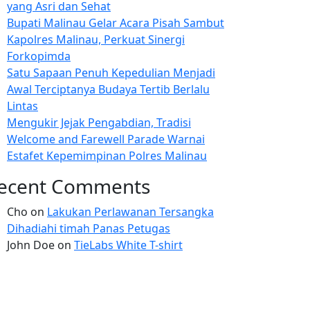
yang Asri dan Sehat
Bupati Malinau Gelar Acara Pisah Sambut
Kapolres Malinau, Perkuat Sinergi
Forkopimda
Satu Sapaan Penuh Kepedulian Menjadi
Awal Terciptanya Budaya Tertib Berlalu
Lintas
Mengukir Jejak Pengabdian, Tradisi
Welcome and Farewell Parade Warnai
Estafet Kepemimpinan Polres Malinau
ecent Comments
Cho
on
Lakukan Perlawanan Tersangka
Dihadiahi timah Panas Petugas
John Doe
on
TieLabs White T-shirt