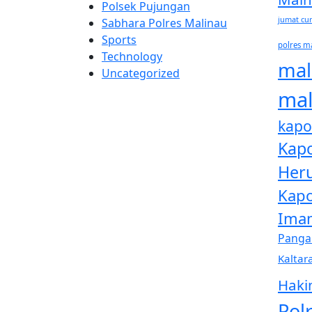
Polsek Pujungan
jumat cu
Sabhara Polres Malinau
Sports
polres m
Technology
mal
Uncategorized
mal
kapo
Kapo
Her
Kapo
Ima
Panga
Kaltar
Haki
Pol