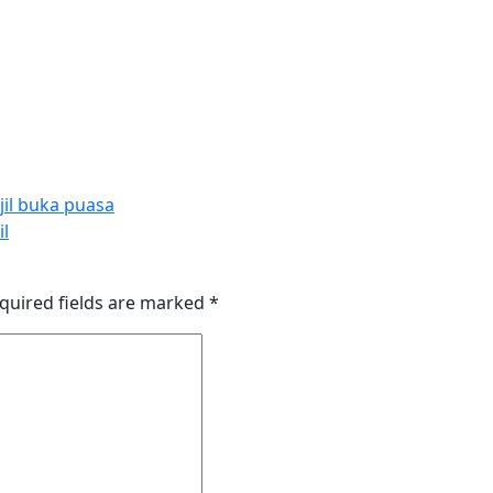
il buka puasa
l
quired fields are marked
*