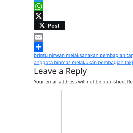
Twitter
WhatsApp
Post
X
Email
Post
briptu nirwan melaksanakan pembagian tarj
Share
anggota binmas melakukan pembagian takji
navigation
Leave a Reply
Your email address will not be published.
Re