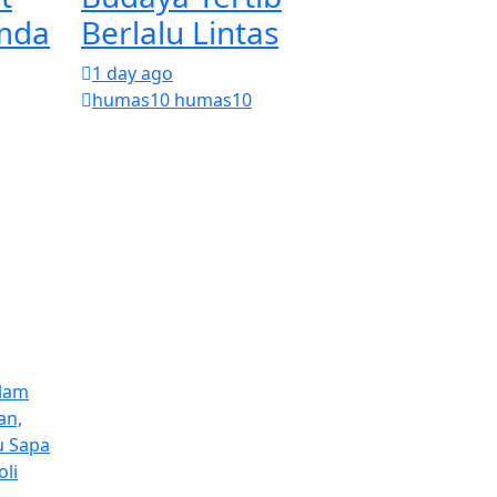
imda
Berlalu Lintas
1 day ago
humas10 humas10
lam
an,
u Sapa
oli