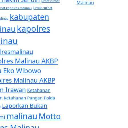
jumat curhat
Malinau
rhat kapolres malinau
jumat curhat
kabupaten
alinau
kapolres
inau
inau
lresmalinau
lres Malinau AKBP
u Eko Wibowo
lres Malinau AKBP
m Irawan
Ketahanan
n
Ketahanan Pangan Polda
Laporkan Bukan
a
malinau
Motto
mi
res Malinau