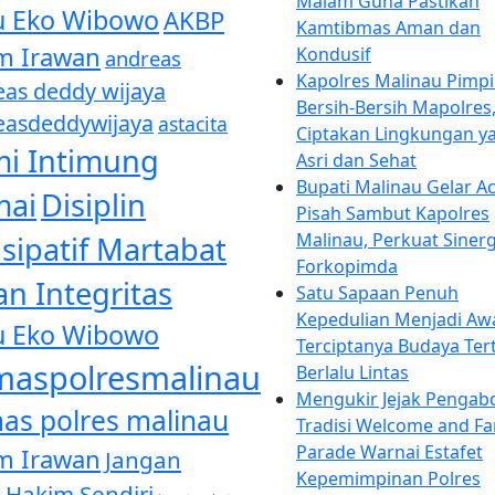
Malam Guna Pastikan
u Eko Wibowo
AKBP
Kamtibmas Aman dan
m Irawan
Kondusif
andreas
Kapolres Malinau Pimpi
eas deddy wijaya
Bersih-Bersih Mapolres
easdeddywijaya
astacita
Ciptakan Lingkungan y
i Intimung
Asri dan Sehat
Bupati Malinau Gelar A
mai
Disiplin
Pisah Sambut Kapolres
Malinau, Perkuat Sinerg
isipatif Martabat
Forkopimda
n Integritas
Satu Sapaan Penuh
Kepedulian Menjadi Aw
u Eko Wibowo
Terciptanya Budaya Ter
aspolresmalinau
Berlalu Lintas
Mengukir Jejak Pengabd
as polres malinau
Tradisi Welcome and Fa
Parade Warnai Estafet
m Irawan
Jangan
Kepemimpinan Polres
 Hakim Sendiri