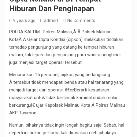
Hiburan Dan Penginapan
9 years ago
admin1
No Comments
POLDA KALTIM -Polres Malinau,Â Â Polsek Malinau
KotaÂ Â Gelar Cipta Kondisi (cipkon) melakukan tindakan
terhadap pengunjung yang datang ke tempat hiburan
malam, tak lepas dari pengunjung para wanita penghibur
juga menjadi target operasi tersebut.
Menurunkan 15 personel, cipkon yang berlangsung
Â tersebut tidak mendapati benda atau hal terlarang yang
menjadi target dari operasi. â€œBerarti kesadaran
masyarakat untuk tidak bertindak kriminal sudah mulai
berkurang,â€ ujar Kapolsek Malinau Kota Â Polres Malinau
AKP Tasimon.
Namun, pihaknya tidak ingin lengah begitu saja. Sebab, hal
seperti ini bukan pertama kali dirasakan oleh pihaknya