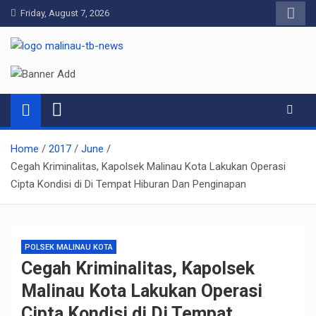
Skip
Friday, August 7, 2026
to
content
Pelangiresmalinau.com
Beranda Warta Bhayangkara
Home
2017
June
Cegah Kriminalitas, Kapolsek Malinau Kota Lakukan Operasi
Cipta Kondisi di Di Tempat Hiburan Dan Penginapan
POLSEK MALINAU KOTA
Cegah Kriminalitas, Kapolsek
Malinau Kota Lakukan Operasi
Cipta Kondisi di Di Tempat