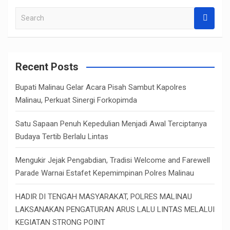
S
e
a
r
c
Recent Posts
h
Bupati Malinau Gelar Acara Pisah Sambut Kapolres
Malinau, Perkuat Sinergi Forkopimda
Satu Sapaan Penuh Kepedulian Menjadi Awal Terciptanya
Budaya Tertib Berlalu Lintas
Mengukir Jejak Pengabdian, Tradisi Welcome and Farewell
Parade Warnai Estafet Kepemimpinan Polres Malinau
HADIR DI TENGAH MASYARAKAT, POLRES MALINAU
LAKSANAKAN PENGATURAN ARUS LALU LINTAS MELALUI
KEGIATAN STRONG POINT