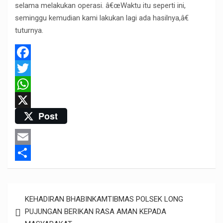
selama melakukan operasi. â€œWaktu itu seperti ini,
seminggu kemudian kami lakukan lagi ada hasilnya,â€
tuturnya.
F
a
T
c
w
W
Post
e
i
h
X
b
t
a
o
t
t
E
o
e
s
m
S
k
r
A
a
h
Post
p
KEHADIRAN BHABINKAMTIBMAS POLSEK LONG
i
a
navigation
PUJUNGAN BERIKAN RASA AMAN KEPADA
p
l
r