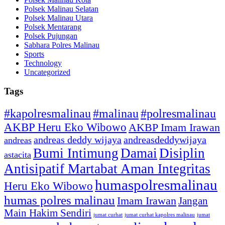
Polsek Malinau Selatan
Polsek Malinau Utara
Polsek Mentarang
Polsek Pujungan
Sabhara Polres Malinau
Sports
Technology
Uncategorized
Tags
#kapolresmalinau
#malinau
#polresmalinau
AKBP Heru Eko Wibowo
AKBP Imam Irawan
andreas deddy wijaya
andreasdeddywijaya
andreas
Bumi Intimung
Damai
Disiplin
astacita
Antisipatif Martabat Aman Integritas
humaspolresmalinau
Heru Eko Wibowo
humas polres malinau
Imam Irawan
Jangan
Main Hakim Sendiri
jumat curhat kapolres malinau
jumat
jumat curhat