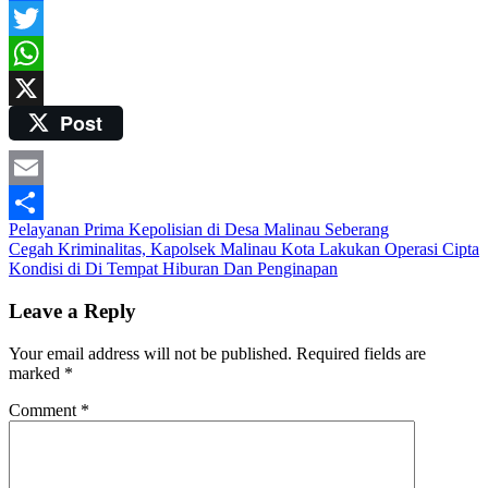
Facebook
Twitter
WhatsApp
Post
X
Email
Post
Pelayanan Prima Kepolisian di Desa Malinau Seberang
Share
Cegah Kriminalitas, Kapolsek Malinau Kota Lakukan Operasi Cipta
navigation
Kondisi di Di Tempat Hiburan Dan Penginapan
Leave a Reply
Your email address will not be published.
Required fields are
marked
*
Comment
*