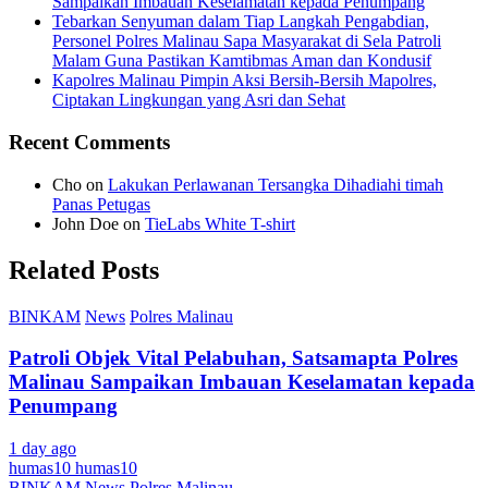
Sampaikan Imbauan Keselamatan kepada Penumpang
Tebarkan Senyuman dalam Tiap Langkah Pengabdian,
Personel Polres Malinau Sapa Masyarakat di Sela Patroli
Malam Guna Pastikan Kamtibmas Aman dan Kondusif
Kapolres Malinau Pimpin Aksi Bersih-Bersih Mapolres,
Ciptakan Lingkungan yang Asri dan Sehat
Recent Comments
Cho
on
Lakukan Perlawanan Tersangka Dihadiahi timah
Panas Petugas
John Doe
on
TieLabs White T-shirt
Related Posts
BINKAM
News
Polres Malinau
Patroli Objek Vital Pelabuhan, Satsamapta Polres
Malinau Sampaikan Imbauan Keselamatan kepada
Penumpang
1 day ago
humas10 humas10
BINKAM
News
Polres Malinau