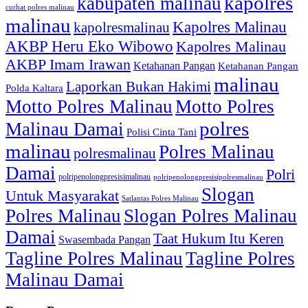
kapolres
kabupaten malinau
curhat polres malinau
malinau
Kapolres Malinau
kapolresmalinau
AKBP Heru Eko Wibowo
Kapolres Malinau
AKBP Imam Irawan
Ketahanan Pangan
Ketahanan Pangan
malinau
Laporkan Bukan Hakimi
Polda Kaltara
Motto Polres Malinau
Motto Polres
polres
Malinau Damai
Polisi Cinta Tani
malinau
Polres Malinau
polresmalinau
Damai
Polri
polripenolongpresisimalinau
polripenolongpresisipolresmalinau
Slogan
Untuk Masyarakat
Satlantas Polres Malinau
Polres Malinau
Slogan Polres Malinau
Damai
Taat Hukum Itu Keren
Swasembada Pangan
Tagline Polres Malinau
Tagline Polres
Malinau Damai