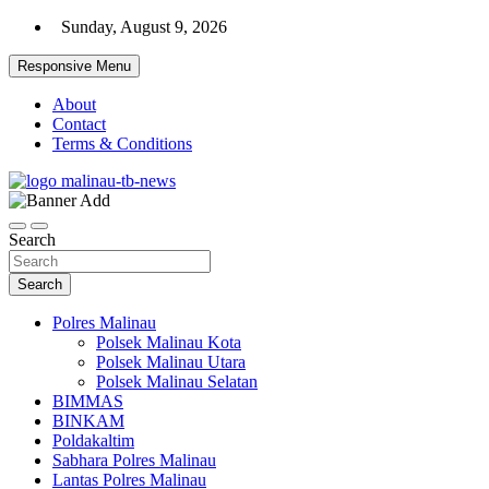
Skip
Sunday, August 9, 2026
to
content
Responsive Menu
About
Contact
Terms & Conditions
Beranda Warta Bhayangkara
Pelangiresmalinau.com
Search
Search
Polres Malinau
Polsek Malinau Kota
Polsek Malinau Utara
Polsek Malinau Selatan
BIMMAS
BINKAM
Poldakaltim
Sabhara Polres Malinau
Lantas Polres Malinau