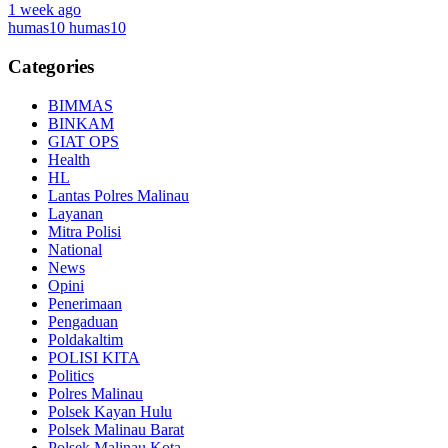
1 week ago
humas10 humas10
Categories
BIMMAS
BINKAM
GIAT OPS
Health
HL
Lantas Polres Malinau
Layanan
Mitra Polisi
National
News
Opini
Penerimaan
Pengaduan
Poldakaltim
POLISI KITA
Politics
Polres Malinau
Polsek Kayan Hulu
Polsek Malinau Barat
Polsek Malinau Kota