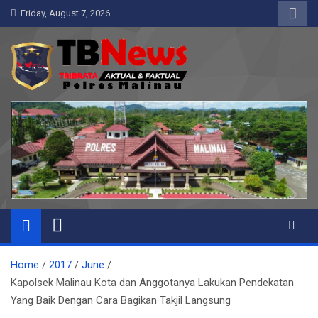
Skip
Friday, August 7, 2026
to
content
Pelangiresmalinau.com
Beranda Warta Bhayangkara
Home
2017
June
Kapolsek Malinau Kota dan Anggotanya Lakukan Pendekatan
Yang Baik Dengan Cara Bagikan Takjil Langsung