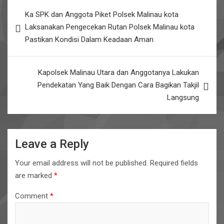
b
er
s
e
Post
Ka SPK dan Anggota Piket Polsek Malinau kota
o
A
navigation
Laksanakan Pengecekan Rutan Polsek Malinau kota
o
p
Pastikan Kondisi Dalam Keadaan Aman
k
p
Kapolsek Malinau Utara dan Anggotanya Lakukan
Pendekatan Yang Baik Dengan Cara Bagikan Takjil
Langsung
Leave a Reply
Your email address will not be published.
Required fields
are marked
*
Comment
*