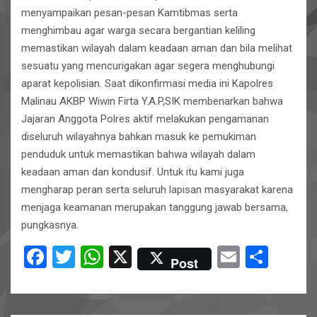
menyampaikan pesan-pesan Kamtibmas serta
menghimbau agar warga secara bergantian keliling
memastikan wilayah dalam keadaan aman dan bila melihat
sesuatu yang mencurigakan agar segera menghubungi
aparat kepolisian. Saat dikonfirmasi media ini Kapolres
Malinau AKBP Wiwin Firta Y.A.P,SIK membenarkan bahwa
Jajaran Anggota Polres aktif melakukan pengamanan
diseluruh wilayahnya bahkan masuk ke pemukiman
penduduk untuk memastikan bahwa wilayah dalam
keadaan aman dan kondusif. Untuk itu kami juga
mengharap peran serta seluruh lapisan masyarakat karena
menjaga keamanan merupakan tanggung jawab bersama,
pungkasnya.
F
T
W
X
E
S
Post
a
wi
h
m
h
ce
tt
at
ail
ar