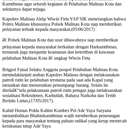
Kamtibmas agar seluruh kegiatan di Pelabuhan Malinau Kota dan
sekitarnya dapat terjaga.
Kapolres Malinau Akbp Wiwin Firta YAP SIK menerangkan bahwa
Polres Malinau khususnya Polsek Malinau Kota siap memberikan
pelayanan terbaik kepada masyarakat.(05/06/2017)
â€ Polsek Malinau Kota dan usur dibawahnya siap memberikan
pelayanan kepada masyarakat berkaitan dengan Harkamtibmas,
termasuk juga menjamin keamanan dan ketertiban di kawasan
pelabuhan Malinau Kota â€ ungkap Wiwin Firta
Brigpol Faisal Selaku Anggota pospol Pelabuhan Malinau Kota
menindaklanjuti arahan Kapolres Malinau dengan melaksanakan
patroli rutin ke pelabuhan terutama pada saat ada Kapal yang
menaikan dan menurunkan penumpang/ barang. Selain itu
diselaâ€“sela pelaksanaan patroli rutin petugas juga melaksanakan
sosialisasi Rekruitmen, Karhutlah, Bahaya Narkoba dan Tertib
Berlalu Lintas,(17/05/2017).
Kabid Humas Polda Kaltim Kombes Pol Ade Yaya Suryana
menambahkan Bhabinkamtibmas wajib memberikan penerangan
kepada para masyarakat tentang paham radikal yang kerap memecah
kerukunan tutup Ade Yaya