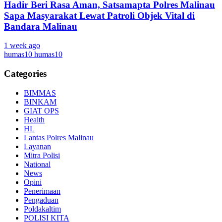
Hadir Beri Rasa Aman, Satsamapta Polres Malinau
Sapa Masyarakat Lewat Patroli Objek Vital di
Bandara Malinau
1 week ago
humas10 humas10
Categories
BIMMAS
BINKAM
GIAT OPS
Health
HL
Lantas Polres Malinau
Layanan
Mitra Polisi
National
News
Opini
Penerimaan
Pengaduan
Poldakaltim
POLISI KITA