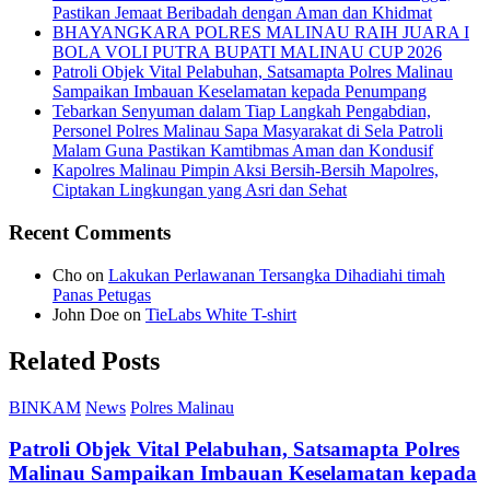
Pastikan Jemaat Beribadah dengan Aman dan Khidmat
BHAYANGKARA POLRES MALINAU RAIH JUARA I
BOLA VOLI PUTRA BUPATI MALINAU CUP 2026
Patroli Objek Vital Pelabuhan, Satsamapta Polres Malinau
Sampaikan Imbauan Keselamatan kepada Penumpang
Tebarkan Senyuman dalam Tiap Langkah Pengabdian,
Personel Polres Malinau Sapa Masyarakat di Sela Patroli
Malam Guna Pastikan Kamtibmas Aman dan Kondusif
Kapolres Malinau Pimpin Aksi Bersih-Bersih Mapolres,
Ciptakan Lingkungan yang Asri dan Sehat
Recent Comments
Cho
on
Lakukan Perlawanan Tersangka Dihadiahi timah
Panas Petugas
John Doe
on
TieLabs White T-shirt
Related Posts
BINKAM
News
Polres Malinau
Patroli Objek Vital Pelabuhan, Satsamapta Polres
Malinau Sampaikan Imbauan Keselamatan kepada