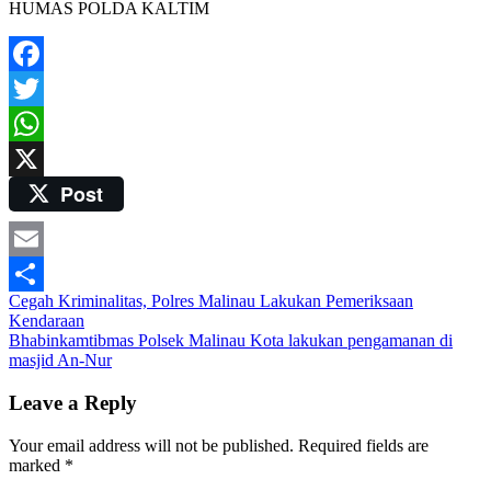
HUMAS POLDA KALTIM
Facebook
Twitter
WhatsApp
Post
X
Email
Post
Cegah Kriminalitas, Polres Malinau Lakukan Pemeriksaan
Share
Kendaraan
navigation
Bhabinkamtibmas Polsek Malinau Kota lakukan pengamanan di
masjid An-Nur
Leave a Reply
Your email address will not be published.
Required fields are
marked
*