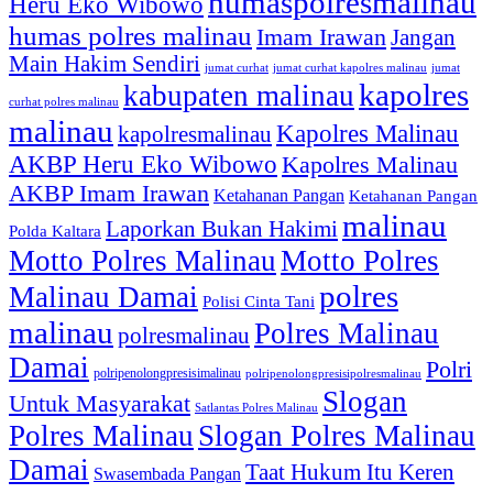
humaspolresmalinau
Heru Eko Wibowo
humas polres malinau
Imam Irawan
Jangan
Main Hakim Sendiri
jumat curhat kapolres malinau
jumat
jumat curhat
kapolres
kabupaten malinau
curhat polres malinau
malinau
Kapolres Malinau
kapolresmalinau
AKBP Heru Eko Wibowo
Kapolres Malinau
AKBP Imam Irawan
Ketahanan Pangan
Ketahanan Pangan
malinau
Laporkan Bukan Hakimi
Polda Kaltara
Motto Polres Malinau
Motto Polres
polres
Malinau Damai
Polisi Cinta Tani
malinau
Polres Malinau
polresmalinau
Damai
Polri
polripenolongpresisimalinau
polripenolongpresisipolresmalinau
Slogan
Untuk Masyarakat
Satlantas Polres Malinau
Polres Malinau
Slogan Polres Malinau
Damai
Taat Hukum Itu Keren
Swasembada Pangan