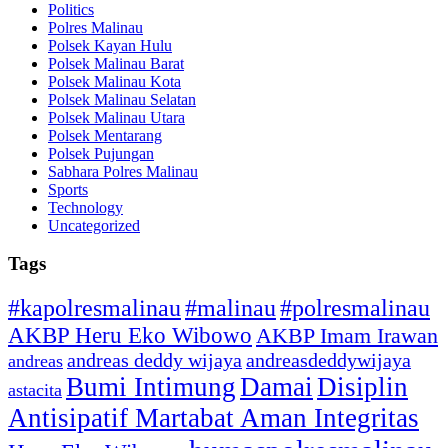
Politics
Polres Malinau
Polsek Kayan Hulu
Polsek Malinau Barat
Polsek Malinau Kota
Polsek Malinau Selatan
Polsek Malinau Utara
Polsek Mentarang
Polsek Pujungan
Sabhara Polres Malinau
Sports
Technology
Uncategorized
Tags
#kapolresmalinau
#malinau
#polresmalinau
AKBP Heru Eko Wibowo
AKBP Imam Irawan
andreas deddy wijaya
andreasdeddywijaya
andreas
Bumi Intimung
Damai
Disiplin
astacita
Antisipatif Martabat Aman Integritas