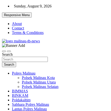
Skip
Sunday, August 9, 2026
to
content
Responsive Menu
About
Contact
Terms & Conditions
Beranda Warta Bhayangkara
Pelangiresmalinau.com
Search
Search
Polres Malinau
Polsek Malinau Kota
Polsek Malinau Utara
Polsek Malinau Selatan
BIMMAS
BINKAM
Poldakaltim
Sabhara Polres Malinau
Lantas Polres Malinau