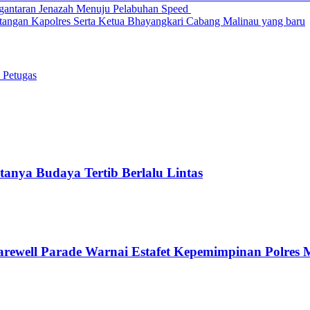
ngantaran Jenazah Menuju Pelabuhan Speed
angan Kapolres Serta Ketua Bhayangkari Cabang Malinau yang baru
 Petugas
anya Budaya Tertib Berlalu Lintas
arewell Parade Warnai Estafet Kepemimpinan Polres 