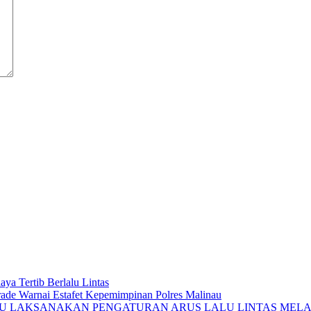
ya Tertib Berlalu Lintas
rade Warnai Estafet Kepemimpinan Polres Malinau
AU LAKSANAKAN PENGATURAN ARUS LALU LINTAS MELA