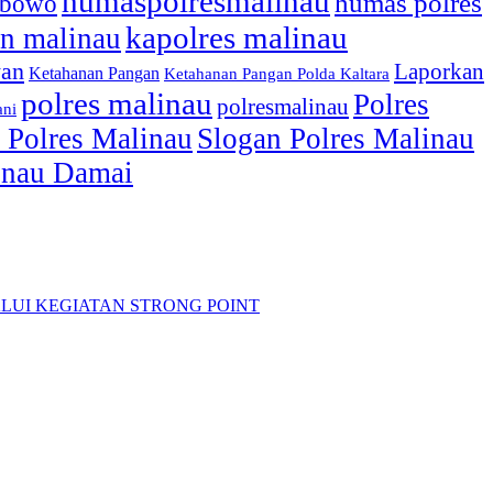
humaspolresmalinau
humas polres
ibowo
kapolres malinau
n malinau
wan
Laporkan
Ketahanan Pangan
Ketahanan Pangan Polda Kaltara
polres malinau
Polres
polresmalinau
ani
 Polres Malinau
Slogan Polres Malinau
linau Damai
LUI KEGIATAN STRONG POINT