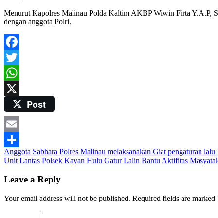
Menurut Kapolres Malinau Polda Kaltim AKBP Wiwin Firta Y.A.P, SI
dengan anggota Polri.
Facebook
Twitter
WhatsApp
Post
X
Email
Post
Anggota Sabhara Polres Malinau melaksanakan Giat pengaturan lalu l
Share
Unit Lantas Polsek Kayan Hulu Gatur Lalin Bantu Aktifitas Masyata
navigation
Leave a Reply
Your email address will not be published.
Required fields are marked