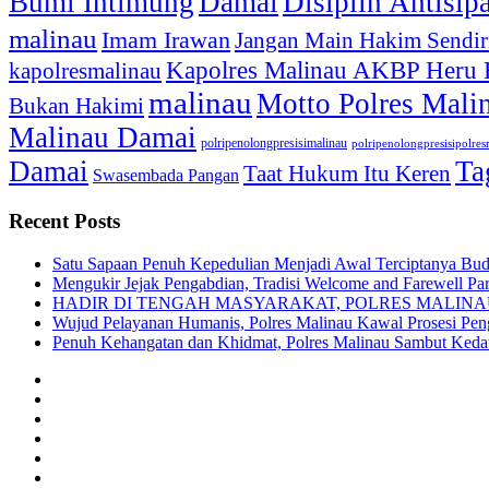
Bumi Intimung
Damai
Disiplin Antisip
malinau
Imam Irawan
Jangan Main Hakim Sendir
Kapolres Malinau AKBP Heru
kapolresmalinau
malinau
Motto Polres Mali
Bukan Hakimi
Malinau Damai
polripenolongpresisimalinau
polripenolongpresisipolre
Damai
Ta
Taat Hukum Itu Keren
Swasembada Pangan
Recent Posts
Satu Sapaan Penuh Kepedulian Menjadi Awal Terciptanya Buda
Mengukir Jejak Pengabdian, Tradisi Welcome and Farewell Pa
HADIR DI TENGAH MASYARAKAT, POLRES MALIN
Wujud Pelayanan Humanis, Polres Malinau Kawal Prosesi Pe
Penuh Kehangatan dan Khidmat, Polres Malinau Sambut Kedat