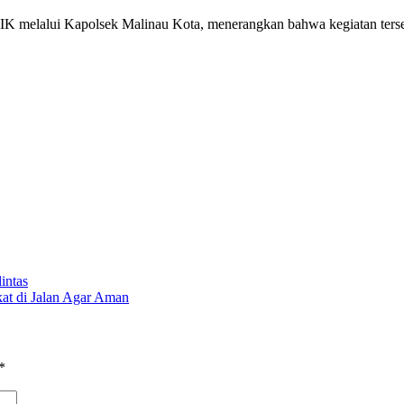
K melalui Kapolsek Malinau Kota, menerangkan bahwa kegiatan terseb
intas
kat di Jalan Agar Aman
*