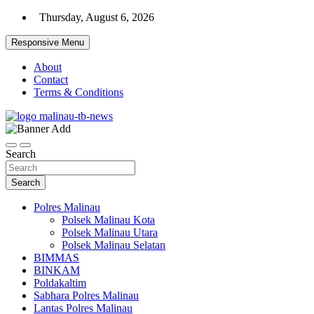
Skip
Thursday, August 6, 2026
to
content
Responsive Menu
About
Contact
Terms & Conditions
Beranda Warta Bhayangkara
Pelangiresmalinau.com
Search
Search
Polres Malinau
Polsek Malinau Kota
Polsek Malinau Utara
Polsek Malinau Selatan
BIMMAS
BINKAM
Poldakaltim
Sabhara Polres Malinau
Lantas Polres Malinau