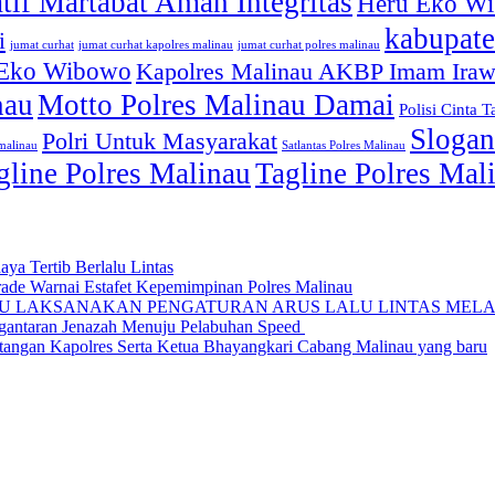
atif Martabat Aman Integritas
Heru Eko W
kabupate
i
jumat curhat kapolres malinau
jumat curhat polres malinau
jumat curhat
 Eko Wibowo
Kapolres Malinau AKBP Imam Ira
nau
Motto Polres Malinau Damai
Polisi Cinta T
Slogan
Polri Untuk Masyarakat
smalinau
Satlantas Polres Malinau
gline Polres Malinau
Tagline Polres Ma
ya Tertib Berlalu Lintas
rade Warnai Estafet Kepemimpinan Polres Malinau
AU LAKSANAKAN PENGATURAN ARUS LALU LINTAS MELA
ngantaran Jenazah Menuju Pelabuhan Speed
angan Kapolres Serta Ketua Bhayangkari Cabang Malinau yang baru