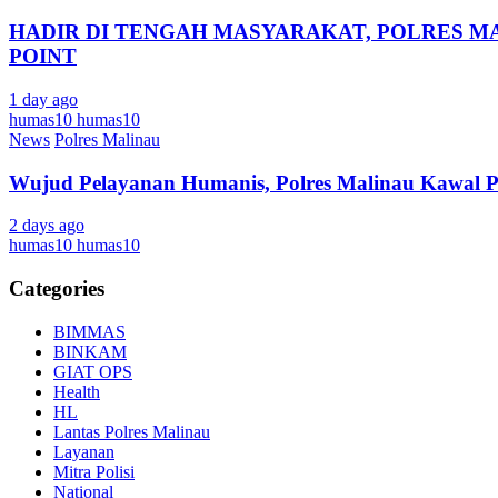
HADIR DI TENGAH MASYARAKAT, POLRES M
POINT
1 day ago
humas10 humas10
News
Polres Malinau
Wujud Pelayanan Humanis, Polres Malinau Kawal P
2 days ago
humas10 humas10
Categories
BIMMAS
BINKAM
GIAT OPS
Health
HL
Lantas Polres Malinau
Layanan
Mitra Polisi
National