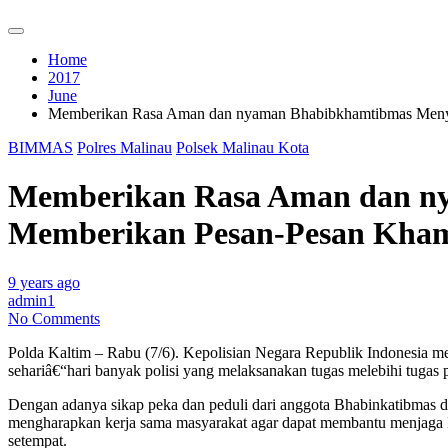
Home
2017
June
Memberikan Rasa Aman dan nyaman Bhabibkhamtibmas Meny
BIMMAS
Polres Malinau
Polsek Malinau Kota
Memberikan Rasa Aman dan n
Memberikan Pesan-Pesan Kha
9 years ago
admin1
No Comments
Polda Kaltim – Rabu (7/6). Kepolisian Negara Republik Indonesia 
sehariâ€“hari banyak polisi yang melaksanakan tugas melebihi tugas 
Dengan adanya sikap peka dan peduli dari anggota Bhabinkatibmas di
mengharapkan kerja sama masyarakat agar dapat membantu menjaga K
setempat.