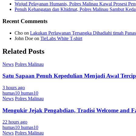
Wujud Pelayanan Humanis, Polres Malinau Kawal Prosesi Pe
Penuh Kehangatan dan Khidmat, Polres Malinau Sambut Kedat
Recent Comments
Cho
on
Lakukan Perlawanan Tersangka Dihadiahi timah Panas
John Doe
on
TieLabs White T-shirt
Related Posts
News
Polres Malinau
Satu Sapaan Penuh Kepedulian Menjadi Awal Tercipt
3 hours ago
humas10 humas10
News
Polres Malinau
Mengukir Jejak Pengabdian, Tradisi Welcome and F
22 hours ago
humas10 humas10
News
Polres Malinau