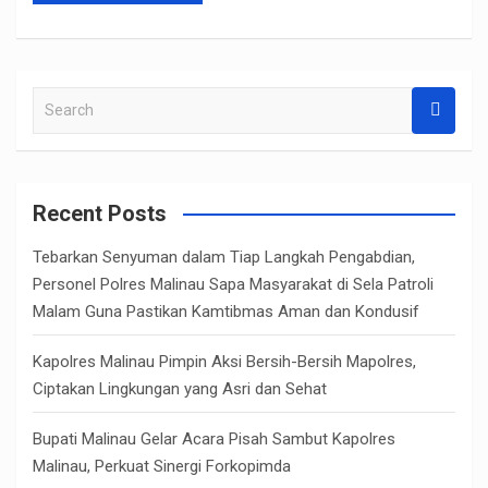
S
e
a
r
c
Recent Posts
h
Tebarkan Senyuman dalam Tiap Langkah Pengabdian,
Personel Polres Malinau Sapa Masyarakat di Sela Patroli
Malam Guna Pastikan Kamtibmas Aman dan Kondusif
Kapolres Malinau Pimpin Aksi Bersih-Bersih Mapolres,
Ciptakan Lingkungan yang Asri dan Sehat
Bupati Malinau Gelar Acara Pisah Sambut Kapolres
Malinau, Perkuat Sinergi Forkopimda