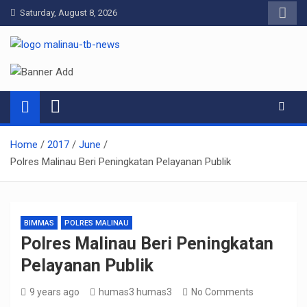
Skip
Saturday, August 8, 2026
to
content
Pelangiresmalinau.com
Beranda Warta Bhayangkara
Home
2017
June
Polres Malinau Beri Peningkatan Pelayanan Publik
BIMMAS
POLRES MALINAU
Polres Malinau Beri Peningkatan
Pelayanan Publik
9 years ago
humas3 humas3
No Comments