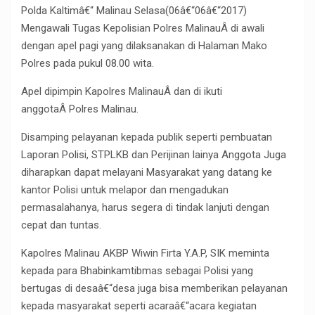
Polda Kaltimâ€“ Malinau Selasa(06â€“06â€“2017)
Mengawali Tugas Kepolisian Polres MalinauÂ di awali
dengan apel pagi yang dilaksanakan di Halaman Mako
Polres pada pukul 08.00 wita.
Apel dipimpin Kapolres MalinauÂ dan di ikuti
anggotaÂ Polres Malinau.
Disamping pelayanan kepada publik seperti pembuatan
Laporan Polisi, STPLKB dan Perijinan lainya Anggota Juga
diharapkan dapat melayani Masyarakat yang datang ke
kantor Polisi untuk melapor dan mengadukan
permasalahanya, harus segera di tindak lanjuti dengan
cepat dan tuntas.
Kapolres Malinau AKBP Wiwin Firta Y.A.P, SIK meminta
kepada para Bhabinkamtibmas sebagai Polisi yang
bertugas di desaâ€“desa juga bisa memberikan pelayanan
kepada masyarakat seperti acaraâ€“acara kegiatan