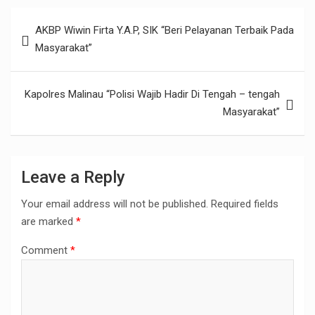
k
r
A
a
h
Post
p
AKBP Wiwin Firta Y.A.P, SIK “Beri Pelayanan Terbaik Pada
i
a
navigation
Masyarakat”
p
l
r
e
Kapolres Malinau “Polisi Wajib Hadir Di Tengah – tengah
Masyarakat”
Leave a Reply
Your email address will not be published.
Required fields
are marked
*
Comment
*