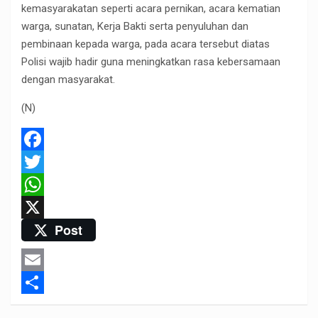
kemasyarakatan seperti acara pernikan, acara kematian
warga, sunatan, Kerja Bakti serta penyuluhan dan
pembinaan kepada warga, pada acara tersebut diatas
Polisi wajib hadir guna meningkatkan rasa kebersamaan
dengan masyarakat.
(N)
F
a
T
c
w
W
Post
e
i
h
X
b
t
a
o
t
t
E
o
e
s
m
S