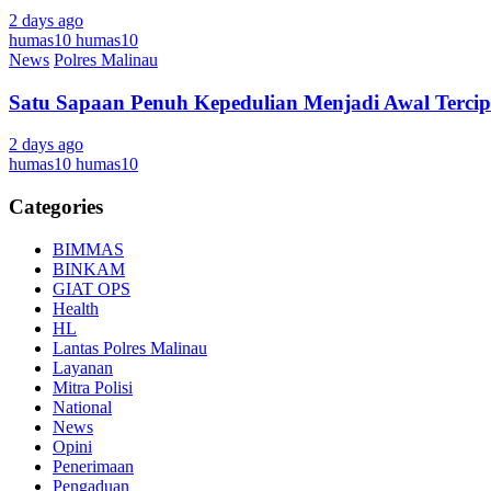
2 days ago
humas10 humas10
News
Polres Malinau
Satu Sapaan Penuh Kepedulian Menjadi Awal Tercipt
2 days ago
humas10 humas10
Categories
BIMMAS
BINKAM
GIAT OPS
Health
HL
Lantas Polres Malinau
Layanan
Mitra Polisi
National
News
Opini
Penerimaan
Pengaduan