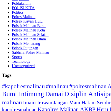
Poldakaltim
POLISI KITA
Politics
Polres Malinau
Polsek Kayan Hulu
Polsek Malinau Barat
Polsek Malinau Kota
Polsek Malinau Selatan
Polsek Malinau Utara
Polsek Mentarang
Polsek Pujungan
Sabhara Polres Malinau
Sports
Technology
Uncategorized
Tags
#kapolresmalinau
#malinau
#polresmalinau
A
Bumi Intimung
Damai
Disiplin Antisip
malinau
Imam Irawan
Jangan Main Hakim Sendir
Kapolres Malinau AKBP Heru
kapolresmalinau