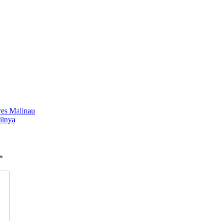
res Malinau
ilnya
*