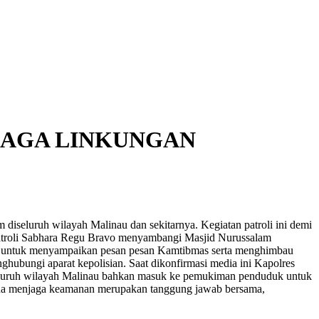
JAGA LINKUNGAN
iseluruh wilayah Malinau dan sekitarnya. Kegiatan patroli ini demi
5 Patroli Sabhara Regu Bravo menyambangi Masjid Nurussalam
an untuk menyampaikan pesan pesan Kamtibmas serta menghimbau
hubungi aparat kepolisian. Saat dikonfirmasi media ini Kapolres
eluruh wilayah Malinau bahkan masuk ke pemukiman penduduk untuk
rena menjaga keamanan merupakan tanggung jawab bersama,