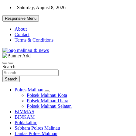
Skip
Saturday, August 8, 2026
to
content
Responsive Menu
About
Contact
Terms & Conditions
Beranda Warta Bhayangkara
Pelangiresmalinau.com
Search
Search
Polres Malinau
Polsek Malinau Kota
Polsek Malinau Utara
Polsek Malinau Selatan
BIMMAS
BINKAM
Poldakaltim
Sabhara Polres Malinau
Lantas Polres Malinau