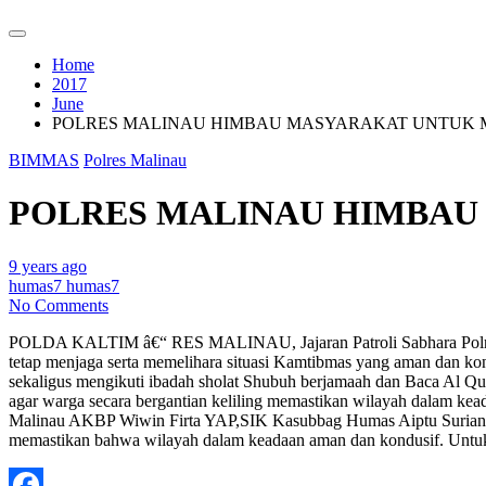
Home
2017
June
POLRES MALINAU HIMBAU MASYARAKAT UNTUK 
BIMMAS
Polres Malinau
POLRES MALINAU HIMBAU
9 years ago
humas7 humas7
No Comments
POLDA KALTIM â€“ RES MALINAU, Jajaran Patroli Sabhara Polres Mali
tetap menjaga serta memelihara situasi Kamtibmas yang aman dan ko
sekaligus mengikuti ibadah sholat Shubuh berjamaah dan Baca Al 
agar warga secara bergantian keliling memastikan wilayah dalam kea
Malinau AKBP Wiwin Firta YAP,SIK Kasubbag Humas Aiptu Surian m
memastikan bahwa wilayah dalam keadaan aman dan kondusif. Untuk 