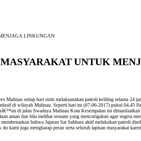
MENJAGA LINKUNGAN
 MASYARAKAT UNTUK MEN
nau setiap hari rutin melaksanakan patroli keliling selama 24 jam d
ndusif di wilayah Malinau. Seperti hari ini (07-06-2017) pukul 04.4
Qurâ€™an di jalan Swadaya Malinau Kota Kesempatan ini dimanfaatk
daan aman dan bila melihat sesuatu yang mencurigakan agar segera meng
embenarkan bahwa Jajaran Sat Sabhara aktif melakukan patroli dis
itu kami juga mengharap peran serta seluruh lapisan masyarakat ka