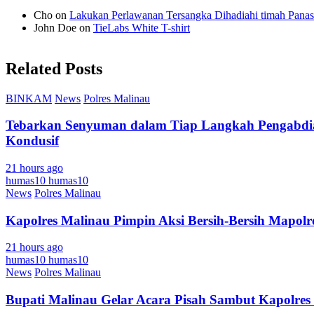
Cho
on
Lakukan Perlawanan Tersangka Dihadiahi timah Panas
John Doe
on
TieLabs White T-shirt
Related Posts
BINKAM
News
Polres Malinau
Tebarkan Senyuman dalam Tiap Langkah Pengabdian
Kondusif
21 hours ago
humas10 humas10
News
Polres Malinau
Kapolres Malinau Pimpin Aksi Bersih-Bersih Mapolr
21 hours ago
humas10 humas10
News
Polres Malinau
Bupati Malinau Gelar Acara Pisah Sambut Kapolres