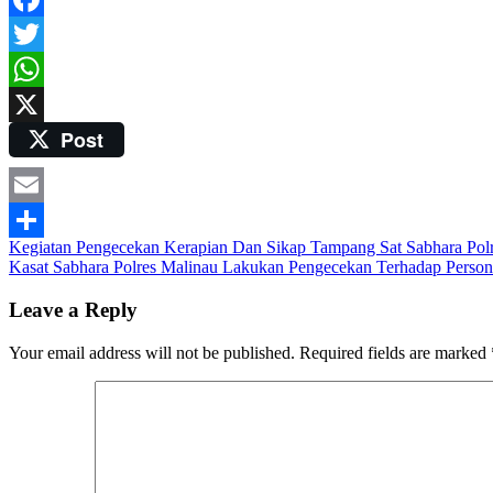
Facebook
Twitter
WhatsApp
Post
X
Email
Post
Kegiatan Pengecekan Kerapian Dan Sikap Tampang Sat Sabhara Pol
Share
Kasat Sabhara Polres Malinau Lakukan Pengecekan Terhadap Person
navigation
Leave a Reply
Your email address will not be published.
Required fields are marked