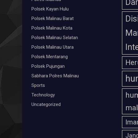
Da
Polsek Kayan Hulu
Dis
Polsek Malinau Barat
Polsek Malinau Kota
Ma
Polsek Malinau Selatan
Int
Polsek Malinau Utara
Polsek Mentarang
Her
Polsek Pujungan
Sabhara Polres Malinau
hu
Sports
hum
Technology
Uncategorized
mal
Ima
Jan