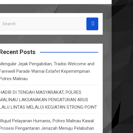
S
e
a
r
c
Recent Posts
h
Mengukir Jejak Pengabdian, Tradisi Welcome and
Farewell Parade Warnai Estafet Kepemimpinan
Polres Malinau
HADIR DI TENGAH MASYARAKAT, POLRES
MALINAU LAKSANAKAN PENGATURAN ARUS
LALU LINTAS MELALUI KEGIATAN STRONG POINT
Wujud Pelayanan Humanis, Polres Malinau Kawal
Prosesi Pengantaran Jenazah Menuju Pelabuhan