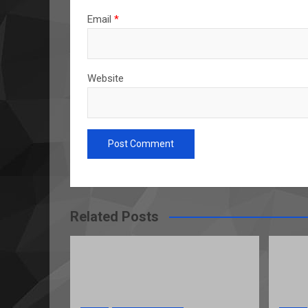
Email
*
Website
Related Posts