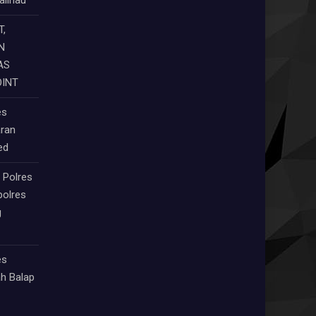
,
N
AS
OINT
es
aran
eed
 Polres
polres
g
es
ah Balap