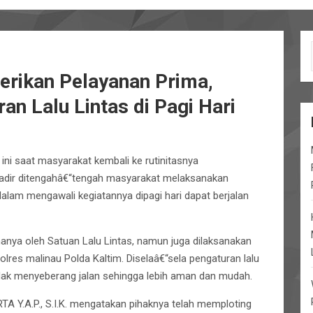
erikan Pelayanan Prima,
n Lalu Lintas di Pagi Hari
 ini saat masyarakat kembali ke rutinitasnya
hadir ditengahâ€“tengah masyarakat melaksanakan
 dalam mengawali kegiatannya dipagi hari dapat berjalan
 hanya oleh Satuan Lalu Lintas, namun juga dilaksanakan
olres malinau Polda Kaltim. Diselaâ€“sela pengaturan lalu
dak menyeberang jalan sehingga lebih aman dan mudah.
A Y.A.P., S.I.K. mengatakan pihaknya telah memploting