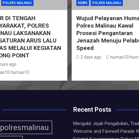
POLRES MALINAU
NEWS
POLRES MALINAU
R DI TENGAH
Wujud Pelayanan Huma
YARAKAT, POLRES
Polres Malinau Kawal
INAU LAKSANAKAN
Prosesi Pengantaran
GATURAN ARUS LALU
Jenazah Menuju Pelab
AS MELALUI KEGIATAN
Speed
ONG POINT
2 days ago
humas10 hum
ours ago
as10 humas10
Recent Posts
Mengukir Jejak Pengabdian, Trad
polresmalinau
Welcome and Farewell Parade W
Estafet Kepemimpinan Polres M