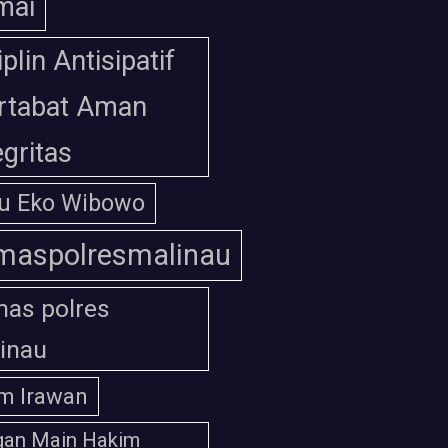
mai
iplin Antisipatif
rtabat Aman
egritas
u Eko Wibowo
maspolresmalinau
as polres
inau
m Irawan
gan Main Hakim