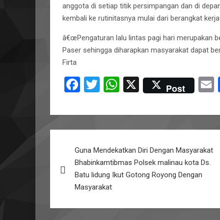
anggota di setiap titik persimpangan dan di depa
kembali ke rutinitasnya mulai dari berangkat ker
â€œPengaturan lalu lintas pagi hari merupakan b
Paser sehingga diharapkan masyarakat dapat ber
Firta
F
T
W
X
Post
a
wi
h
ce
tt
at
a
b
er
s
Post
o
A
Guna Mendekatkan Diri Dengan Masyarakat
navigation
o
p
Bhabinkamtibmas Polsek malinau kota Ds.
k
p
Batu lidung Ikut Gotong Royong Dengan
Masyarakat