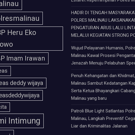
linau
HADIR DI TENGAH MASYARAKAT
lresmalinau
POLRES MALINAU LAKSANAKA
PENGATURAN ARUS LALU LINT
P Heru Eko
MELALUI KEGIATAN STRONG P
bowo
Wujud Pelayanan Humanis, Polr
Malinau Kawal Prosesi Pengant
P Imam Irawan
Jenazah Menuju Pelabuhan Sp
eas
Penuh Kehangatan dan Khidmat,
eas deddy wijaya
Malinau Sambut Kedatangan Ka
Serta Ketua Bhayangkari Caban
easdeddywijaya
Malinau yang baru
ita
Patroli Blue Light Satlantas Polr
Malinau, Langkah Preventif Ceg
i Intimung
Liar dan Kriminalitas Jalanan