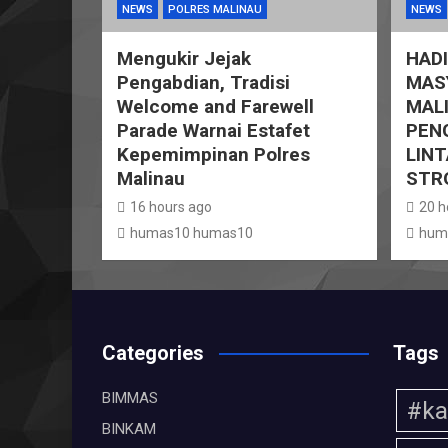
NEWS
POLRES MALINAU
NEWS
Mengukir Jejak
HADI
Pengabdian, Tradisi
MAS
Welcome and Farewell
MAL
Parade Warnai Estafet
PEN
Kepemimpinan Polres
LINT
Malinau
STR
16 hours ago
20 h
humas10 humas10
hum
Categories
Tags
BIMMAS
#ka
BINKAM