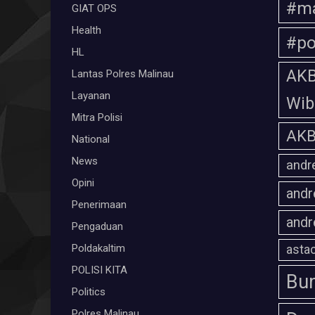
#ma
GIAT OPS
Health
#po
HL
AKB
Lantas Polres Malinau
Layanan
Wi
Mitra Polisi
AKB
National
News
andr
Opini
andr
Penerimaan
andr
Pengaduan
Poldakaltim
astac
POLISI KITA
Bum
Politics
Polres Malinau