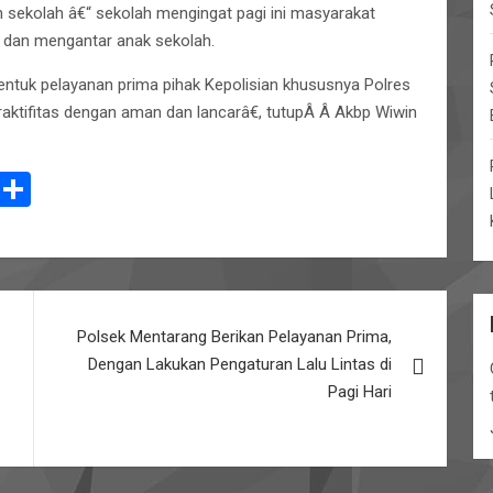
n sekolah â€“ sekolah mengingat pagi ini masyarakat
ja dan mengantar anak sekolah.
entuk pelayanan prima pihak Kepolisian khususnya Polres
aktifitas dengan aman dan lancarâ€, tutupÂ Â Akbp Wiwin
E
S
m
h
il
ar
e
Polsek Mentarang Berikan Pelayanan Prima,
Dengan Lakukan Pengaturan Lalu Lintas di
Pagi Hari