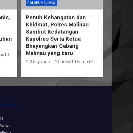
POLRES MALINAU
nis,
Penuh Kehangatan dan
Khidmat, Polres Malinau
Sambut Kedatangan
uhan
Kapolres Serta Ketua
Bhayangkari Cabang
Malinau yang baru
as10
3 days ago
humas10 humas10
isi
arnai
alinau