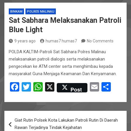
BINKAM
POLRES MALINAU
Sat Sabhara Melaksanakan Patroli
Blue Light
9 years ago
humas7 humas7
No Comments
POLDA KALTIM-Patroli Sat Sabhara Polres Malinau
melaksanakan patroli dialogis serta melaksanakan
pengecekan ke ATM center serta menghimbau kepada
masyarakat Guna Menjaga Keamanan Dan Kenyamanan.
F
T
W
X
E
S
Post
a
wi
h
m
h
ce
tt
at
ail
ar
b
er
s
e
Post
Giat Rutin Polsek Kota Lakukan Patroli Rutin Di Daerah
o
A
navigation
Rawan Terjadinya Tindak Kejahatan