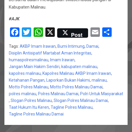
Kabupaten Malinau.
#AJK
F
T
W
X
E
S
Post
a
wi
h
m
h
Tags:
AKBP Imam Irawan
,
Bumi Intimung
,
Damai
,
ce
tt
at
ail
ar
Disiplin Antisipatif Martabat Aman Integritas
,
b
er
s
e
humaspolresmalinau
,
Imam Irawan
,
Jangan Main Hakim Sendiri
o
A
,
kabupaten malinau
,
kapolres malinau
,
Kapolres Malinau AKBP Imam Irawan
,
o
p
Ketahanan Pangan
,
Laporkan Bukan Hakimi
,
malinau
,
k
p
Motto Polres Malinau
,
Motto Polres Malinau Damai
,
polres malinau
,
Polres Malinau Damai
,
Polri Untuk Masyarakat
,
Slogan Polres Malinau
,
Slogan Polres Malinau Damai
,
Taat Hukum Itu Keren
,
Tagline Polres Malinau
,
Tagline Polres Malinau Damai