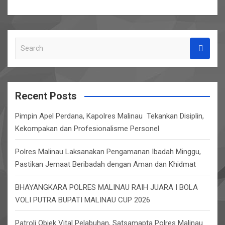
S
e
a
r
c
Recent Posts
h
Pimpin Apel Perdana, Kapolres Malinau Tekankan Disiplin,
Kekompakan dan Profesionalisme Personel
Polres Malinau Laksanakan Pengamanan Ibadah Minggu,
Pastikan Jemaat Beribadah dengan Aman dan Khidmat
BHAYANGKARA POLRES MALINAU RAIH JUARA I BOLA
VOLI PUTRA BUPATI MALINAU CUP 2026
Patroli Objek Vital Pelabuhan, Satsamapta Polres Malinau