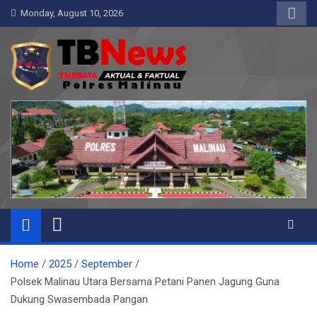
Skip
Monday, August 10, 2026
to
content
Pelangiresmalinau.com
Beranda Warta Bhayangkara
Home
2025
September
Polsek Malinau Utara Bersama Petani Panen Jagung Guna
Dukung Swasembada Pangan