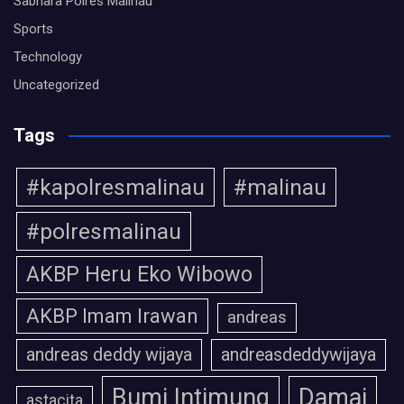
Sabhara Polres Malinau
Sports
Technology
Uncategorized
Tags
#kapolresmalinau
#malinau
#polresmalinau
AKBP Heru Eko Wibowo
AKBP Imam Irawan
andreas
andreas deddy wijaya
andreasdeddywijaya
Bumi Intimung
Damai
astacita