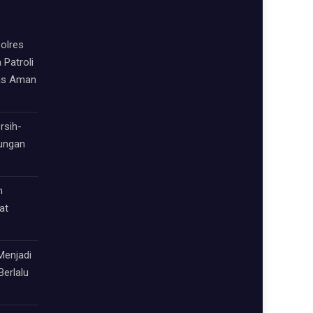
olres
 Patroli
as Aman
rsih-
kungan
h
at
Menjadi
Berlalu