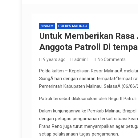
BINKAM
POLRES MALINAU
Untuk Memberikan Rasa 
Anggota Patroli Di temp
9 years ago
admin1
No Comments
Polda kaltim – Kepolisian Resor MalinauÂ melalu
SiangÂ hari dengan sasaran tempatâ€“tempat r
Pemerintah Kabupaten Malinau, SelasaÂ (06/06/
Patroli tersebut dilaksanakan oleh Regu II Patro
Dalam kunjungannya ke Pemkab Malinau, Brigpol 
dengan petugas pengamanan terkait situasi keam
Frans Reno juga turut menyampaikan agar petug
setiap pelaksanaan tugas pengamanan.