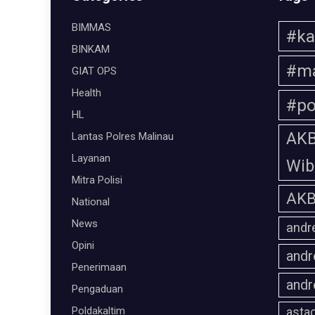
BIMMAS
#ka
BINKAM
#ma
GIAT OPS
Health
#po
HL
AKB
Lantas Polres Malinau
Layanan
Wi
Mitra Polisi
AKB
National
News
andr
Opini
andr
Penerimaan
andr
Pengaduan
Poldakaltim
astac