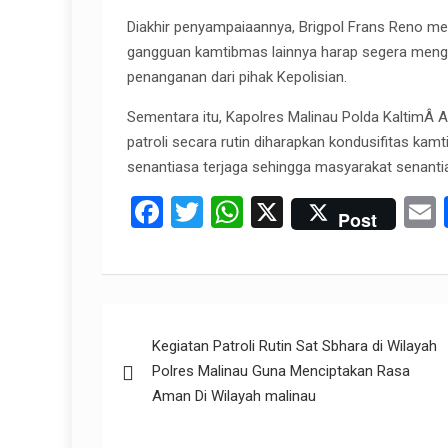
Diakhir penyampaiaannya, Brigpol Frans Reno men
gangguan kamtibmas lainnya harap segera meng
penanganan dari pihak Kepolisian.
Sementara itu, Kapolres Malinau Polda KaltimÂ
patroli secara rutin diharapkan kondusifitas ka
senantiasa terjaga sehingga masyarakat senanti
F
T
W
X
Post
a
wi
h
ce
tt
at
a
b
er
s
Post
o
A
Kegiatan Patroli Rutin Sat Sbhara di Wilayah
navigation
o
p
Polres Malinau Guna Menciptakan Rasa
k
p
Aman Di Wilayah malinau