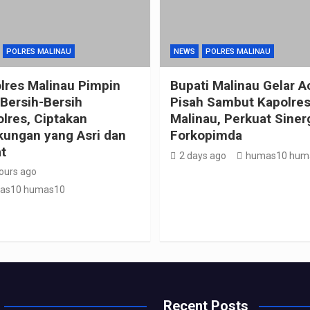
POLRES MALINAU
NEWS
POLRES MALINAU
lres Malinau Pimpin
Bupati Malinau Gelar A
 Bersih-Bersih
Pisah Sambut Kapolre
lres, Ciptakan
Malinau, Perkuat Siner
kungan yang Asri dan
Forkopimda
t
2 days ago
humas10 hum
ours ago
as10 humas10
Recent Posts