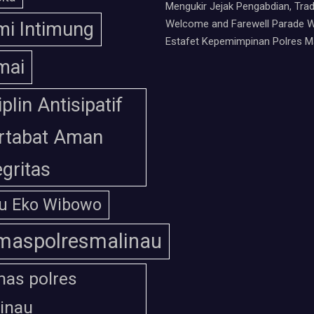
Mengukir Jejak Pengabdian, Trad
Welcome and Farewell Parade W
i Intimung
Estafet Kepemimpinan Polres M
mai
iplin Antisipatif
rtabat Aman
egritas
u Eko Wibowo
maspolresmalinau
as polres
inau