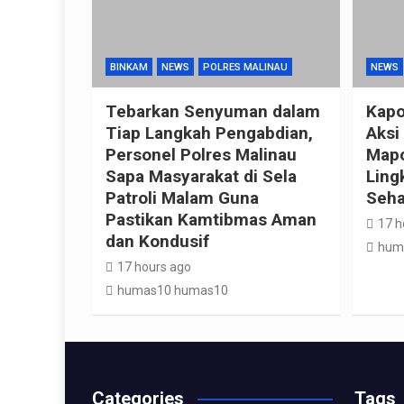
BINKAM
NEWS
POLRES MALINAU
NEWS
Tebarkan Senyuman dalam
Kapo
Tiap Langkah Pengabdian,
Aksi
Personel Polres Malinau
Mapo
Sapa Masyarakat di Sela
Ling
Patroli Malam Guna
Seha
Pastikan Kamtibmas Aman
17 h
dan Kondusif
hum
17 hours ago
humas10 humas10
Categories
Tags