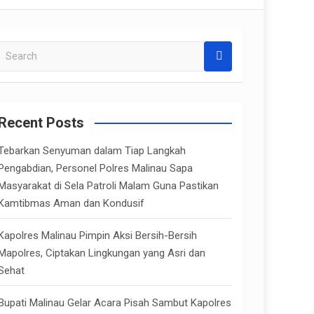
S
e
a
r
c
Recent Posts
h
Tebarkan Senyuman dalam Tiap Langkah
Pengabdian, Personel Polres Malinau Sapa
Masyarakat di Sela Patroli Malam Guna Pastikan
Kamtibmas Aman dan Kondusif
Kapolres Malinau Pimpin Aksi Bersih-Bersih
Mapolres, Ciptakan Lingkungan yang Asri dan
Sehat
Bupati Malinau Gelar Acara Pisah Sambut Kapolres