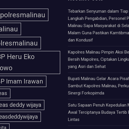
Tebarkan Senyuman dalam Tiap
polresmalinau
Langkah Pengabdian, Personel P
Malinau Sapa Masyarakat di Sela
linau
Malam Guna Pastikan Kamtibm
dan Kondusif
lresmalinau
Kapolres Malinau Pimpin Aksi Be
P Heru Eko
Bersih Mapolres, Ciptakan Ling
bowo
yang Asri dan Sehat
Bupati Malinau Gelar Acara Pisa
P Imam Irawan
Sambut Kapolres Malinau, Perku
eas
Sinergi Forkopimda
eas deddy wijaya
Satu Sapaan Penuh Kepedulian 
Awal Terciptanya Budaya Tertib 
easdeddywijaya
Lintas
ita