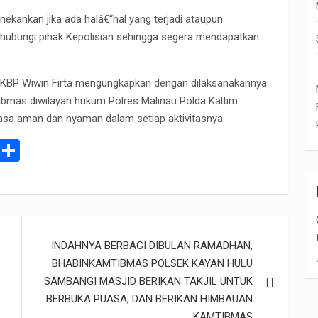
ekankan jika ada halâ€“hal yang terjadi ataupun
hubungi pihak Kepolisian sehingga segera mendapatkan
 AKBP Wiwin Firta mengungkapkan dengan dilaksanakannya
mtibmas diwilayah hukum Polres Malinau Polda Kaltim
asa aman dan nyaman dalam setiap aktivitasnya.
E
S
m
h
il
ar
e
INDAHNYA BERBAGI DIBULAN RAMADHAN,
BHABINKAMTIBMAS POLSEK KAYAN HULU
SAMBANGI MASJID BERIKAN TAKJIL UNTUK
BERBUKA PUASA, DAN BERIKAN HIMBAUAN
KAMTIBMAS