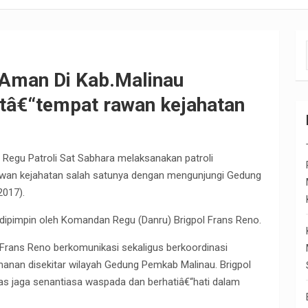
Aman Di Kab.Malinau
atâ€“tempat rawan kejahatan
i Regu Patroli Sat Sabhara melaksanakan patroli
awan kejahatan salah satunya dengan mengunjungi Gedung
2017).
li dipimpin oleh Komandan Regu (Danru) Brigpol Frans Reno.
Frans Reno berkomunikasi sekaligus berkoordinasi
anan disekitar wilayah Gedung Pemkab Malinau. Brigpol
as jaga senantiasa waspada dan berhatiâ€“hati dalam