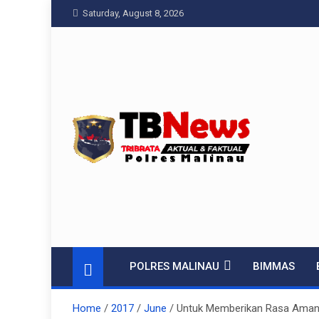
Skip
Saturday, August 8, 2026
to
content
Pelangiresmalinau
Beranda Warta Bhayangkara
POLRES MALINAU
BIMMAS
Home
2017
June
Untuk Memberikan Rasa Aman D