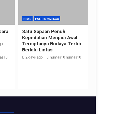
NEWS
POLRES MALINAU
cara
Satu Sapaan Penuh
s
Kepedulian Menjadi Awal
gi
Terciptanya Budaya Tertib
Berlalu Lintas
as10
2 days ago
humas10 humas10