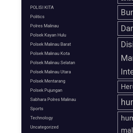
POLISI KITA
Bum
Politics
Polres Malinau
Da
Polsek Kayan Hulu
Dis
Polsek Malinau Barat
Polsek Malinau Kota
Ma
Polsek Malinau Selatan
Int
Polsek Malinau Utara
Polsek Mentarang
Her
Polsek Pujungan
Sabhara Polres Malinau
hu
Sports
hum
Technology
Uncategorized
mal