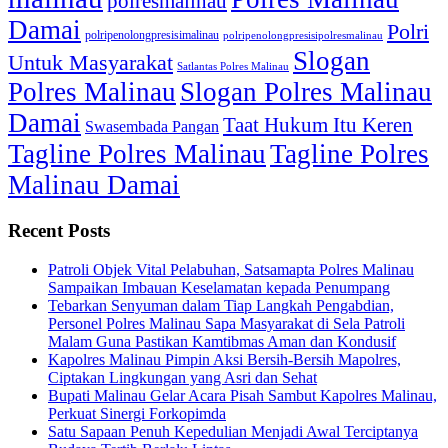
polresmalinau
Damai
Polri
polripenolongpresisimalinau
polripenolongpresisipolresmalinau
Slogan
Untuk Masyarakat
Satlantas Polres Malinau
Polres Malinau
Slogan Polres Malinau
Damai
Taat Hukum Itu Keren
Swasembada Pangan
Tagline Polres Malinau
Tagline Polres
Malinau Damai
Recent Posts
Patroli Objek Vital Pelabuhan, Satsamapta Polres Malinau
Sampaikan Imbauan Keselamatan kepada Penumpang
Tebarkan Senyuman dalam Tiap Langkah Pengabdian,
Personel Polres Malinau Sapa Masyarakat di Sela Patroli
Malam Guna Pastikan Kamtibmas Aman dan Kondusif
Kapolres Malinau Pimpin Aksi Bersih-Bersih Mapolres,
Ciptakan Lingkungan yang Asri dan Sehat
Bupati Malinau Gelar Acara Pisah Sambut Kapolres Malinau,
Perkuat Sinergi Forkopimda
Satu Sapaan Penuh Kepedulian Menjadi Awal Terciptanya