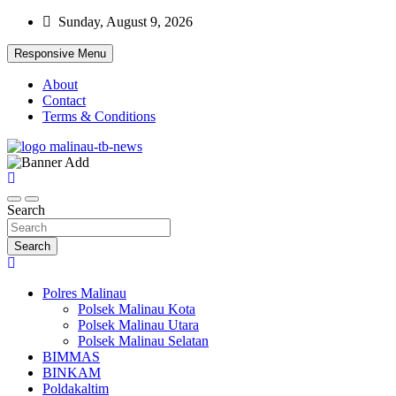
Skip
Sunday, August 9, 2026
to
content
Responsive Menu
About
Contact
Terms & Conditions
Beranda Warta Bhayangkara
Pelangiresmalinau.com
Search
Search
Polres Malinau
Polsek Malinau Kota
Polsek Malinau Utara
Polsek Malinau Selatan
BIMMAS
BINKAM
Poldakaltim