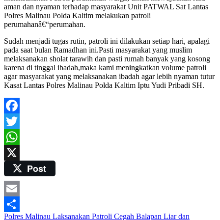
aman dan nyaman terhadap masyarakat Unit PATWAL Sat Lantas
Polres Malinau Polda Kaltim melakukan patroli
perumahanâ€“perumahan.
Sudah menjadi tugas rutin, patroli ini dilakukan setiap hari, apalagi
pada saat bulan Ramadhan ini.Pasti masyarakat yang muslim
melaksanakan sholat tarawih dan pasti rumah banyak yang kosong
karena di tinggal ibadah,maka kami meningkatkan volume patroli
agar masyarakat yang melaksanakan ibadah agar lebih nyaman tutur
Kasat Lantas Polres Malinau Polda Kaltim Iptu Yudi Pribadi SH.
Facebook
Twitter
WhatsApp
Post
X
Email
Post
Polres Malinau Laksanakan Patroli Cegah Balapan Liar dan
Share