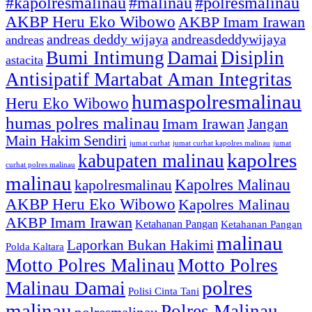
#kapolresmalinau
#malinau
#polresmalinau
AKBP Heru Eko Wibowo
AKBP Imam Irawan
andreas deddy wijaya
andreasdeddywijaya
andreas
Bumi Intimung
Damai
Disiplin
astacita
Antisipatif Martabat Aman Integritas
humaspolresmalinau
Heru Eko Wibowo
humas polres malinau
Imam Irawan
Jangan
Main Hakim Sendiri
jumat curhat kapolres malinau
jumat
jumat curhat
kapolres
kabupaten malinau
curhat polres malinau
malinau
Kapolres Malinau
kapolresmalinau
AKBP Heru Eko Wibowo
Kapolres Malinau
AKBP Imam Irawan
Ketahanan Pangan
Ketahanan Pangan
malinau
Laporkan Bukan Hakimi
Polda Kaltara
Motto Polres Malinau
Motto Polres
polres
Malinau Damai
Polisi Cinta Tani
malinau
Polres Malinau