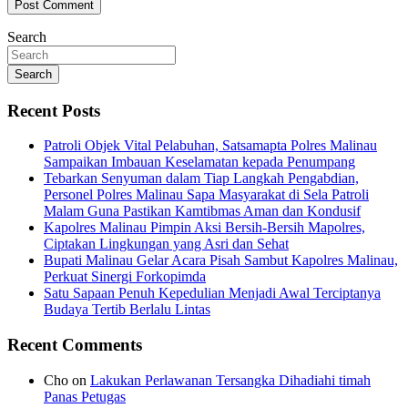
Search
Search
Recent Posts
Patroli Objek Vital Pelabuhan, Satsamapta Polres Malinau
Sampaikan Imbauan Keselamatan kepada Penumpang
Tebarkan Senyuman dalam Tiap Langkah Pengabdian,
Personel Polres Malinau Sapa Masyarakat di Sela Patroli
Malam Guna Pastikan Kamtibmas Aman dan Kondusif
Kapolres Malinau Pimpin Aksi Bersih-Bersih Mapolres,
Ciptakan Lingkungan yang Asri dan Sehat
Bupati Malinau Gelar Acara Pisah Sambut Kapolres Malinau,
Perkuat Sinergi Forkopimda
Satu Sapaan Penuh Kepedulian Menjadi Awal Terciptanya
Budaya Tertib Berlalu Lintas
Recent Comments
Cho
on
Lakukan Perlawanan Tersangka Dihadiahi timah
Panas Petugas