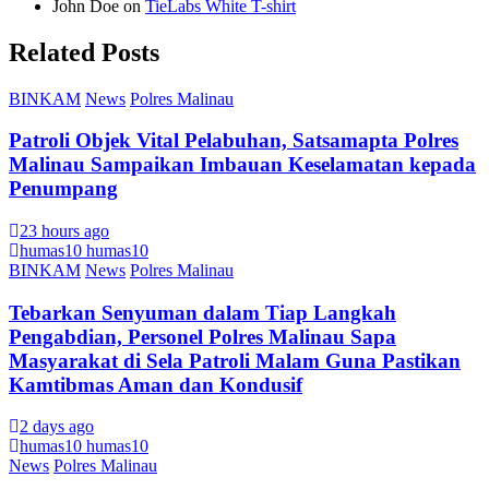
John Doe
on
TieLabs White T-shirt
Related Posts
BINKAM
News
Polres Malinau
Patroli Objek Vital Pelabuhan, Satsamapta Polres
Malinau Sampaikan Imbauan Keselamatan kepada
Penumpang
23 hours ago
humas10 humas10
BINKAM
News
Polres Malinau
Tebarkan Senyuman dalam Tiap Langkah
Pengabdian, Personel Polres Malinau Sapa
Masyarakat di Sela Patroli Malam Guna Pastikan
Kamtibmas Aman dan Kondusif
2 days ago
humas10 humas10
News
Polres Malinau